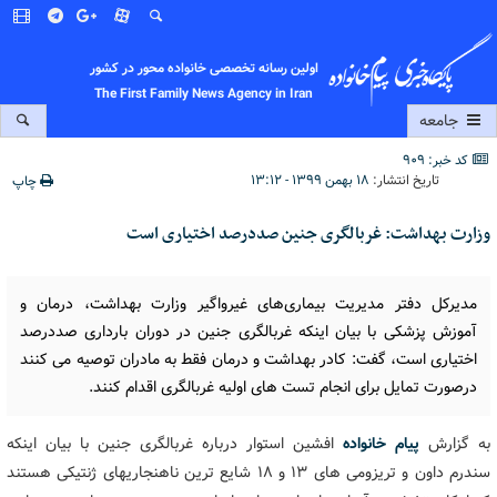
اولین رسانه تخصصی خانواده محور در کشور
The First Family News Agency in Iran
جامعه
کد خبر: 909
تاریخ انتشار:
۱۸ بهمن ۱۳۹۹ - ۱۳:۱۲
چاپ
وزارت بهداشت: غربالگری جنین صددرصد اختیاری است
مدیرکل دفتر مدیریت بیماری‌های غیرواگیر وزارت بهداشت، درمان و
آموزش پزشکی با بیان اینکه غربالگری جنین در دوران بارداری صددرصد
اختیاری است، گفت: کادر بهداشت و درمان فقط به مادران توصیه می کنند
درصورت تمایل برای انجام تست های اولیه غربالگری اقدام کنند.
به گزارش
پیام خانواده
افشین استوار درباره غربالگری جنین با بیان اینکه
سندرم داون و تریزومی های 13 و 18 شایع ترین ناهنجاریهای ژنتیکی هستند