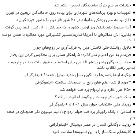
جزئیات مراسم بزرگ جاماندگان اربعین اعلام شد
تمهیدات و ویژه برنامه‌های شهرداری برای پیاده روی جاماندگان اربعین در تهران
آغاز برنامه ملی پزشکی خانواده در ۲۰ شهر فاز دوم با حضور «پزشکیان»
آغاز سقوط اینفانتینو/ ولز اولین کشوری که حمایتش را از رئیس فیفا پس گرفت
بقایی: الان مذاکره‌ای با آمریکا نداریم/مسیر کشتیرانی مورد مذاکره با عمان موقت
است
دلایل روانشناختی کاهش میل به فرزندآوری در زوج‌های جوان
فرزندم به من احترام نمی‌گذارد؛ ۵ راهکار عملی برای معکوس کردن این رفتار
مجلس خبرگان رهبری: هر اقدامی برای استیفای حقوق ملت باید در چارچوب
تدابیر رهبر انقلاب باشد
چگونه اینفلوئنسرها به الگوی نسل جدید تبدیل شدند؟ +اینفوگرافی
3مورد از شبه علم های رایج در صفحات سلامت +اینفوگرافی
۴۵۰ هزار فقره وام ازدواج پرداخت خواهد شد
بانک شیر مادر چیست و چگونه فعالیت می‌کند؟
رویداد ملی «انتخاب جوان سال ۱۴۰۴» +اینفوگرافی
اسامی ۳ بانک رکوردار پرداخت «وام ازدواج»/ نیم میلیون نفر همچنان در صف
وام
روایت دوگانگی انسان در عصر دیجیتال +اینفوگرافی
کلیه‌های سنگ‌ساز را با این آبمیوه‌ها سلامت کنید