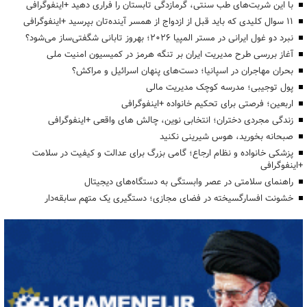
با این شربت‌های طب سنتی، گرمازدگی تابستان را فراری دهید +اینفوگرافی
۱۱ سوال کلیدی که باید قبل از ازدواج از همسر آینده‌تان بپرسید +اینفوگرافی
نبرد دو غول ایرانی در مستر المپیا ۲۰۲۶؛ بهروز تابانی شگفتی‌ساز می‌شود؟
آغاز بررسی طرح مدیریت ایران بر تنگه هرمز در کمیسیون امنیت ملی
بحران مهاجران در اسپانیا؛ دست‌های پنهان اسرائیل و مراکش؟
پول توجیبی؛ مدرسه کوچک مدیریت مالی
اربعین؛ فرصتی برای تحکیم خانواده +اینفوگرافی
زندگی مجردی دختران؛ انتخابی نوین، چالش های واقعی +اینفوگرافی
صبحانه بخورید، هوس شیرینی نکنید
پزشکی خانواده و نظام ارجاع؛ گامی بزرگ برای عدالت و کیفیت در سلامت
+اینفوگرافی
راهنمای سلامتی در عصر وابستگی به دستگاه‌های دیجیتال
خشونت افسارگسیخته در فضای مجازی؛ دستگیری یک متهم سابقه‌دار