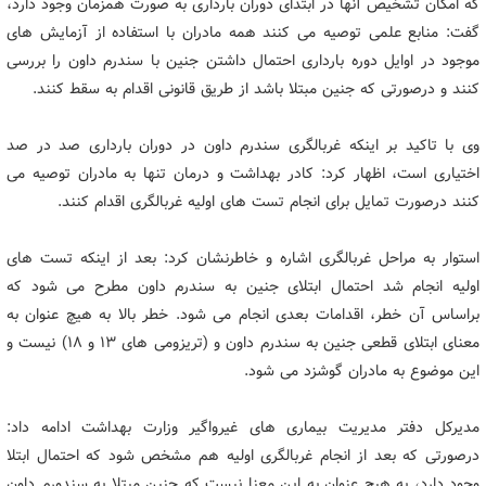
که امکان تشخیص آنها در ابتدای دوران بارداری به صورت همزمان وجود دارد،
گفت: منابع علمی توصیه می کنند همه مادران با استفاده از آزمایش های
موجود در اوایل دوره بارداری احتمال داشتن جنین با سندرم داون را بررسی
کنند و درصورتی که جنین مبتلا باشد از طریق قانونی اقدام به سقط کنند.
وی با تاکید بر اینکه غربالگری سندرم داون در دوران بارداری صد در صد
اختیاری است، اظهار کرد: کادر بهداشت و درمان تنها به مادران توصیه می
کنند درصورت تمایل برای انجام تست های اولیه غربالگری اقدام کنند.
استوار به مراحل غربالگری اشاره و خاطرنشان کرد: بعد از اینکه تست های
اولیه انجام شد احتمال ابتلای جنین به سندرم داون مطرح می شود که
براساس آن خطر، اقدامات بعدی انجام می شود. خطر بالا به هیچ عنوان به
معنای ابتلای قطعی جنین به سندرم داون و (تریزومی های 13 و 18) نیست و
این موضوع به مادران گوشزد می شود.
مدیرکل دفتر مدیریت بیماری های غیرواگیر وزارت بهداشت ادامه داد:
درصورتی که بعد از انجام غربالگری اولیه هم مشخص شود که احتمال ابتلا
وجود دارد، به هیچ عنوان به این معنا نیست که جنین مبتلا به سندورم داون