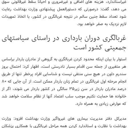
غیراستاندارد، هزینه های اضافی و غیرضروری و احیانا سقط غیرقانونی سوق
می دهد، گفت: درصورتی که دستورالعمل پیشنهادی وزارت بهداشت رعایت
شود تعداد سقط جنین سالم در نتیجه غربالگری در کشور، با اتخاذ تمهیدات
لازم نزدیک به صفر خواهد بود.
غربالگری دوران بارداری در راستای سیاستهای
جمعیتی کشور است
استوار با بیان اینکه محدود کردن غربالگری به گروهی از مادران باردار براساس
هر متغیری از جمله سن اقدام بسیار نادرستی است، اظهار کرد: احتمال بروز
سندرم داون در هیچ سنی منتفی نیست و شناسایی افراد پرخطر تنها از طریق
انجام مرحله اول غربالگری در تمام زنان باردار ممکن است. از آن جایی که 80
درصد مادران باردار در سن زیر35 سالگی در کشور باردار می شوند، اگر از
خانواده ها حمایت نکنیم موجب سلب اعتماد آنها از نظام سلامت خواهد شد
که عوارض زیادی به همراه دارد.
مدیرکل دفتر مدیریت بیماری های غیرواگیر وزارت بهداشت افزود: وزارت
بهداشت با نظارت و استاندارد کردن همه مراحل غربالگری با همکاری پزشکان