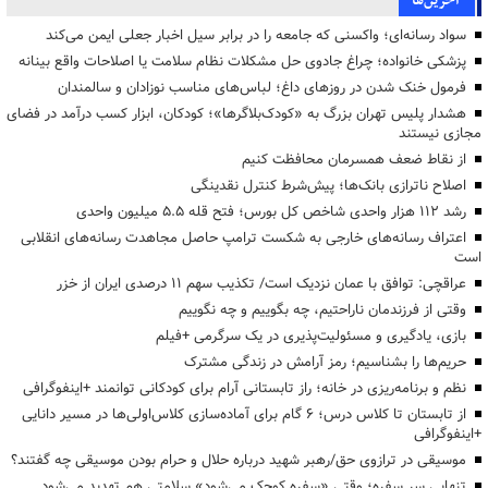
آخرین‌ها
سواد رسانه‌ای؛ واکسنی که جامعه را در برابر سیل اخبار جعلی ایمن می‌کند
پزشکی خانواده؛ چراغ جادوی حل مشکلات نظام سلامت یا اصلاحات واقع بینانه
فرمول خنک شدن در روزهای داغ؛ لباس‌های مناسب نوزادان و سالمندان
هشدار پلیس تهران بزرگ به «کودک‌بلاگرها»؛ کودکان، ابزار کسب درآمد در فضای
مجازی نیستند
از نقاط ضعف همسرمان محافظت کنیم
اصلاح ناترازی بانک‌ها؛ پیش‌شرط کنترل نقدینگی
رشد ۱۱۲ هزار واحدی شاخص کل بورس؛ فتح قله ۵.۵ میلیون واحدی
اعتراف رسانه‌های خارجی به شکست ترامپ حاصل مجاهدت رسانه‌های انقلابی
است
عراقچی: توافق با عمان نزدیک است/ تکذیب سهم ۱۱ درصدی ایران از خزر
وقتی از فرزندمان ناراحتیم، چه بگوییم و چه نگوییم
بازی، یادگیری و مسئولیت‌پذیری در یک سرگرمی +فیلم
حریم‌ها را بشناسیم؛ رمز آرامش در زندگی مشترک
نظم و برنامه‌ریزی در خانه؛ راز تابستانی آرام برای کودکانی توانمند +اینفوگرافی
از تابستان تا کلاس درس؛ ۶ گام برای آماده‌سازی کلاس‌اولی‌ها در مسیر دانایی
+اینفوگرافی
موسیقی در ترازوی حق/رهبر شهید درباره حلال و حرام بودن موسیقی چه گفتند؟
تنهایی سر سفره؛ وقتی «سفره کوچک می‌شود» سلامتی هم تهدید می‌شود