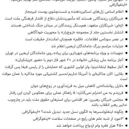
+اینفوگرافی
اعلام اسامی ژل‌های تسکین‌دهنده و شست‌وشوی پوست غیرمجاز
خبرنگاران رزمندگانی هستند که مأموریت‌شان دفاع از اقتدار فرهنگی ملت است
اژه‌ای: خبرنگاران متعهد، هم‌سنگر رزمندگان در میدان جنگ شناختی هستند
انتشار نخستین جلد از مجموعه «زوج‌یار» با محوریت خودآگاهی
در عصر سونامی اطلاعات، «قلم» همچنان امانت‌دار حقیقت است
جزئیات مراسم بزرگ جاماندگان اربعین اعلام شد
تمهیدات و ویژه برنامه‌های شهرداری برای پیاده روی جاماندگان اربعین در تهران
آغاز برنامه ملی پزشکی خانواده در ۲۰ شهر فاز دوم با حضور «پزشکیان»
آغاز سقوط اینفانتینو/ ولز اولین کشوری که حمایتش را از رئیس فیفا پس گرفت
بقایی: الان مذاکره‌ای با آمریکا نداریم/مسیر کشتیرانی مورد مذاکره با عمان موقت
است
دلایل روانشناختی کاهش میل به فرزندآوری در زوج‌های جوان
فرزندم به من احترام نمی‌گذارد؛ ۵ راهکار عملی برای معکوس کردن این رفتار
مجلس خبرگان رهبری: هر اقدامی برای استیفای حقوق ملت باید در چارچوب
تدابیر رهبر انقلاب باشد
چگونه اینفلوئنسرها به الگوی نسل جدید تبدیل شدند؟ +اینفوگرافی
3مورد از شبه علم های رایج در صفحات سلامت +اینفوگرافی
۴۵۰ هزار فقره وام ازدواج پرداخت خواهد شد