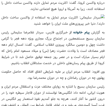
درباره واکسن کرونا، گفت: اکثریت مردم تمایل دارند واکسن ساخت داخل را
استفاده کنند، زیرا به آمریکا و اروپا هیچ اعتمادی ندارند.
به گزارش
پیام خانواده
از
خبرگزاری فارس، سردار غلامرضا سلیمانی رئیس
سازمان بسیج مستضعفین در اجتماع بزرگ مجازی ویژه دهه فجر با گرامی
داشت چهل و دومین سالگرد پیروزی انقلاب اسلامی، گفت: امسال ایام دهه
فجر مصادف است با ولادت حضرت زهرا (س) و میلاد مسعود امام راحل که
ایام بسیار مبارک است و در عصر روز جمعه توفیق حاصل شد تا در شرایط
کرونا از طریق پیام رسان‌های داخلی در خدمت مشتاقان انقلاب باشیم.
وی افزود: انقلاب مردم ایران بر علیه شرایطی اتفاق افتاد که حاصل حکومت
پهلوی چه در دوران رضاخان و چه در دوران محمدرضا بود.
رئیس سازمان بسیج با اشاره به زوایای مختلف عزت و استقلال مردم ایران و
هویت ایرانی، ادامه داد: انگلیس‌ها توانستند از دوران قاجار سیطره خود را در
درون کشور ما آغاز کنند، هرچه به جلو آمدیم نفوذ استعمار پیر انگلیس در
غرب آسیا گسترده‌تر می‌شد و در اواخر قاجار شرایط بین المللی و کشف نفت