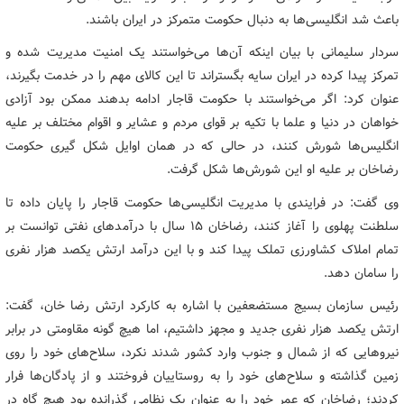
باعث شد انگلیسی‌ها به دنبال حکومت متمرکز در ایران باشند.
سردار سلیمانی با بیان اینکه آن‌ها می‌خواستند یک امنیت مدیریت شده و
تمرکز پیدا کرده در ایران سایه بگستراند تا این کالای مهم را در خدمت بگیرند،
عنوان کرد: اگر می‌خواستند با حکومت قاجار ادامه بدهند ممکن بود آزادی
خواهان در دنیا و علما با تکیه بر قوای مردم و عشایر و اقوام مختلف بر علیه
انگلیس‌ها شورش کنند، در حالی که در همان اوایل شکل گیری حکومت
رضاخان بر علیه او این شورش‌ها شکل گرفت.
وی گفت: در فرایندی با مدیریت انگلیسی‌ها حکومت قاجار را پایان داده تا
سلطنت پهلوی را آغاز کنند، رضاخان ۱۵ سال با درآمدهای نفتی توانست بر
تمام املاک کشاورزی تملک پیدا کند و با این درآمد ارتش یکصد هزار نفری
را سامان دهد.
رئیس سازمان بسیج مستضعفین با اشاره به کارکرد ارتش رضا خان، گفت:
ارتش یکصد هزار نفری جدید و مجهز داشتیم، اما هیچ گونه مقاومتی در برابر
نیروهایی که از شمال و جنوب وارد کشور شدند نکرد، سلاح‌های خود را روی
زمین گذاشته و سلاح‌های خود را به روستاییان فروختند و از پادگان‌ها فرار
کردند؛ رضاخان که عمر خود را به عنوان یک نظامی گذرانده بود هیچ گاه در