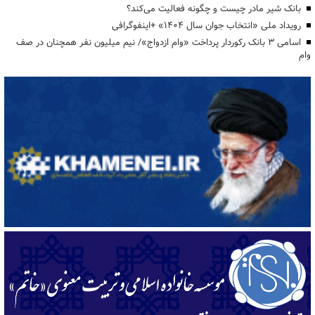
بانک شیر مادر چیست و چگونه فعالیت می‌کند؟
رویداد ملی «انتخاب جوان سال ۱۴۰۴» +اینفوگرافی
اسامی ۳ بانک رکوردار پرداخت «وام ازدواج»/ نیم میلیون نفر همچنان در صف
وام