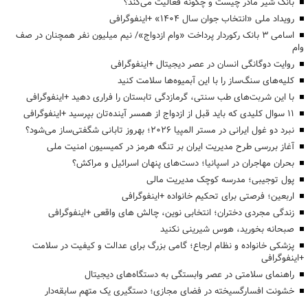
بانک شیر مادر چیست و چگونه فعالیت می‌کند؟
رویداد ملی «انتخاب جوان سال ۱۴۰۴» +اینفوگرافی
اسامی ۳ بانک رکوردار پرداخت «وام ازدواج»/ نیم میلیون نفر همچنان در صف
وام
روایت دوگانگی انسان در عصر دیجیتال +اینفوگرافی
کلیه‌های سنگ‌ساز را با این آبمیوه‌ها سلامت کنید
با این شربت‌های طب سنتی، گرمازدگی تابستان را فراری دهید +اینفوگرافی
۱۱ سوال کلیدی که باید قبل از ازدواج از همسر آینده‌تان بپرسید +اینفوگرافی
نبرد دو غول ایرانی در مستر المپیا ۲۰۲۶؛ بهروز تابانی شگفتی‌ساز می‌شود؟
آغاز بررسی طرح مدیریت ایران بر تنگه هرمز در کمیسیون امنیت ملی
بحران مهاجران در اسپانیا؛ دست‌های پنهان اسرائیل و مراکش؟
پول توجیبی؛ مدرسه کوچک مدیریت مالی
اربعین؛ فرصتی برای تحکیم خانواده +اینفوگرافی
زندگی مجردی دختران؛ انتخابی نوین، چالش های واقعی +اینفوگرافی
صبحانه بخورید، هوس شیرینی نکنید
پزشکی خانواده و نظام ارجاع؛ گامی بزرگ برای عدالت و کیفیت در سلامت
+اینفوگرافی
راهنمای سلامتی در عصر وابستگی به دستگاه‌های دیجیتال
خشونت افسارگسیخته در فضای مجازی؛ دستگیری یک متهم سابقه‌دار