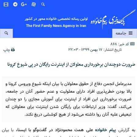
اولین رسانه تخصصی خانواده محور در کشور
The First Family News Agency in Iran
جامعه
کد خبر: 868
تاریخ انتشار:
۱۷ بهمن ۱۳۹۹ - ۲۲:۰۳
چاپ
ضرورت دوچندان برخورداری معلولان از اینترنت رایگان در پی شیوع کرونا
مدیرعامل انجمن دفاع از حقوق معلولان با بیان اینکه شیوع ویروس کرونا و
بالا بودن خطرپذیری افراد دارای معلولیت و عدم حضور آنان در جامعه،
ضرورت برخورداری این افراد از اینترنت برای آموزش مجازی را دو چندان
می‌کند، گفت: وزیر ارتباطات برای رایگان شدن اینترنت برای معلولان که
تبعیض علیه آنان روا داشته می‌شود از هیچ کوششی دریغ نکند.
به گزارش
پیام خانواده
علی همت محمودنژاد در گفت‌وگو با ایسنا،
با بیان