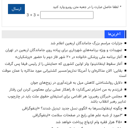
*
لطفا حاصل عبارت را در جعبه متن روبرو وارد کنید
3 + 3 =
آخرین‌ها
جزئیات مراسم بزرگ جاماندگان اربعین اعلام شد
تمهیدات و ویژه برنامه‌های شهرداری برای پیاده روی جاماندگان اربعین در تهران
آغاز برنامه ملی پزشکی خانواده در ۲۰ شهر فاز دوم با حضور «پزشکیان»
آغاز سقوط اینفانتینو/ ولز اولین کشوری که حمایتش را از رئیس فیفا پس گرفت
بقایی: الان مذاکره‌ای با آمریکا نداریم/مسیر کشتیرانی مورد مذاکره با عمان موقت
است
دلایل روانشناختی کاهش میل به فرزندآوری در زوج‌های جوان
فرزندم به من احترام نمی‌گذارد؛ ۵ راهکار عملی برای معکوس کردن این رفتار
مجلس خبرگان رهبری: هر اقدامی برای استیفای حقوق ملت باید در چارچوب
تدابیر رهبر انقلاب باشد
چگونه اینفلوئنسرها به الگوی نسل جدید تبدیل شدند؟ +اینفوگرافی
3مورد از شبه علم های رایج در صفحات سلامت +اینفوگرافی
۴۵۰ هزار فقره وام ازدواج پرداخت خواهد شد