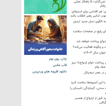
فرزندم به من احترام نمی‌گذارد؛ ۵ راهکار عملی
فتار
 هر اقدامی برای استیفای
ب تدابیر رهبر انقلاب باشد
به الگوی نسل جدید تبدیل
های رایج در صفحات سلامت
 و چگونه فعالیت می‌کند؟
رویداد ملی «انتخاب جوان سال ۱۴۰۴»
چاپ روی بوم
کوردار پرداخت «وام ازدواج»/ نیم
قاب عکس
 صف وام
دانلود افزونه های وردپرس
 در عصر دیجیتال
با این آبمیوه‌ها سلامت کنید
سنتی، گرمازدگی تابستان را
ید قبل از ازدواج از همسر
گرافی