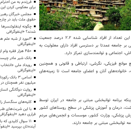
برای معکوس کردن این ر
مجلس خبرگان رهبری:
حقوق ملت باید در چارچو
چگونه اینفلوئنسرها 
شدند؟ +اینفوگرافی
محمدرضا شهبازی خاطرنشان کرد: این تعداد از افراد شناسایی شده ۲.۲ درصد جمعیت
3مورد از شبه علم 
+اینفوگرافی
بر جامعه عمدتا بر دسترسی افراد دارای معلولیت به
۴۵۰ هزار فقره وام ازدواج پرداخت خواهد شد
، اجتماعی و توانمندسازی تمرکز دارد.
بانک شیر مادر چیست
 موانع فیزیکی، نگرشی، ارتباطی و قانونی و همچنین
+اینفوگرافی
 خانواده‌های آنان و اعضای جامعه است تا زمینه‌های
اسامی ۳ بانک ر
میلیون نفر همچنان در
روایت دوگانگی انسان
+اینفوگرافی
نکه برنامه توانبخشی مبتنی بر جامعه در ایران توسط
کلیه‌های سنگ‌ساز را 
۱۳ با همکاری وزارت بهداشت، درمان و آموزش پزشکی در سطح روستاهای کشور
با این شربت‌های طب 
فراری دهید +اینفوگرافی
آموزش پزشکی، وزارت کشور، موسسات و انجمن‌های مردم
۱۱ سوال کلیدی که با
مه توانبخشی مبتنی بر جامعه دارند.
آینده‌تان بپرسید +اینفو