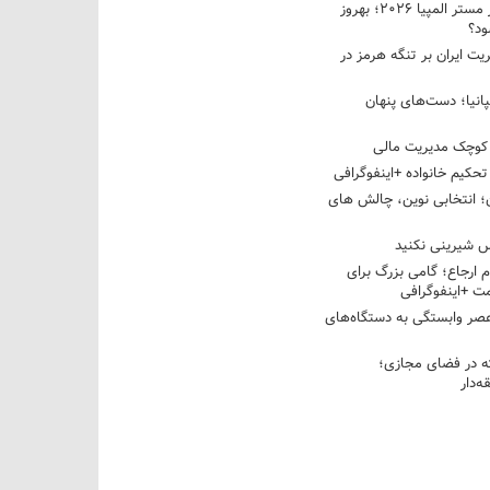
نبرد دو غول ایرانی در مستر المپیا ۲۰۲۶؛ بهروز
ود؟
یت ایران بر تنگه هرمز در
پانیا؛ دست‌های پنهان
کوچک مدیریت مالی
تحکیم خانواده +اینفوگرافی
؛ انتخابی نوین، چالش های
 شیرینی نکنید
م ارجاع؛ گامی بزرگ برای
ت +اینفوگرافی
عصر وابستگی به دستگاه‌های
 در فضای مجازی؛
‌دار