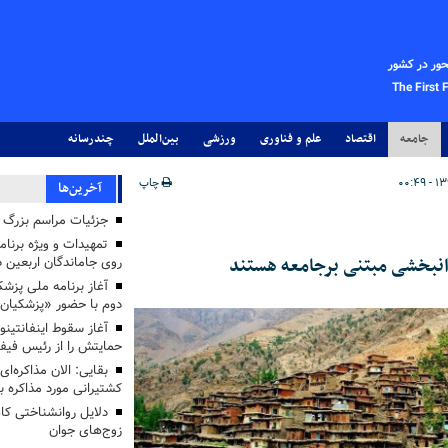
حور در کشور
The First 
جامعه
اقتصاد
علم و فناوری
ورزشی
بین‌الملل
چندرسانه
چاپ
آخرین‌ها
جزئیات مراسم بزرگ ج
تمهیدات و ویژه برنام
روی جاماندگان اربعین د
دوم با حضور «پزشکیان
آغاز سقوط اینفانتینو
حمایتش را از رئیس فی
بقایی: الان مذاکره‌ای
کشتیرانی مورد مذاکره 
دلایل روانشناختی کا
زوج‌های جوان