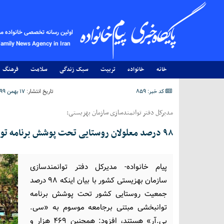
اولین رسانه تخصصی خانواده م
Family News Agency in Iran
خانه
خانواده
تربیت
سبک زندگی
سلامت
فرهنگ
کد خبر: 859
تاریخ انتشار:
۱۷ بهمن ۱۳۹۹ - ۰۰:۴۹
مدیرکل دفتر توانمندسازی سازمان بهزیستی:
۹۸ درصد معلولان روستایی تحت پوشش برنامه توانبخشی مبتنی برجامعه‌ هستند
پیام خانواده- مدیرکل دفتر توانمندسازی
سازمان بهزیستی کشور با بیان اینکه ۹۸ درصد
جمعیت روستایی کشور تحت پوشش برنامه
توانبخشی مبتنی برجامعه موسوم به «سی.
بی.آر» هستند، افزود: همچنین ۴۶۹ هزار و