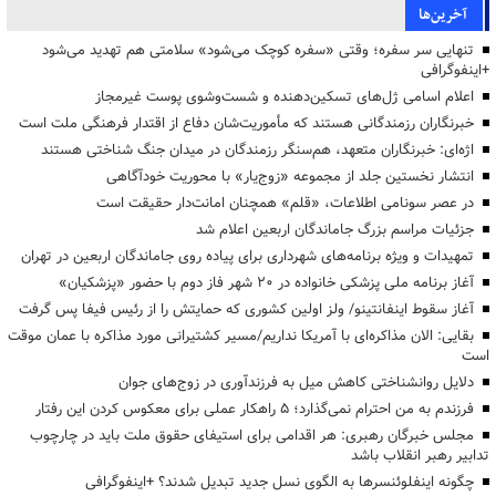
آخرین‌ها
تنهایی سر سفره؛ وقتی «سفره کوچک می‌شود» سلامتی هم تهدید می‌شود
+اینفوگرافی
اعلام اسامی ژل‌های تسکین‌دهنده و شست‌وشوی پوست غیرمجاز
خبرنگاران رزمندگانی هستند که مأموریت‌شان دفاع از اقتدار فرهنگی ملت است
اژه‌ای: خبرنگاران متعهد، هم‌سنگر رزمندگان در میدان جنگ شناختی هستند
انتشار نخستین جلد از مجموعه «زوج‌یار» با محوریت خودآگاهی
در عصر سونامی اطلاعات، «قلم» همچنان امانت‌دار حقیقت است
جزئیات مراسم بزرگ جاماندگان اربعین اعلام شد
تمهیدات و ویژه برنامه‌های شهرداری برای پیاده روی جاماندگان اربعین در تهران
آغاز برنامه ملی پزشکی خانواده در ۲۰ شهر فاز دوم با حضور «پزشکیان»
آغاز سقوط اینفانتینو/ ولز اولین کشوری که حمایتش را از رئیس فیفا پس گرفت
بقایی: الان مذاکره‌ای با آمریکا نداریم/مسیر کشتیرانی مورد مذاکره با عمان موقت
است
دلایل روانشناختی کاهش میل به فرزندآوری در زوج‌های جوان
فرزندم به من احترام نمی‌گذارد؛ ۵ راهکار عملی برای معکوس کردن این رفتار
مجلس خبرگان رهبری: هر اقدامی برای استیفای حقوق ملت باید در چارچوب
تدابیر رهبر انقلاب باشد
چگونه اینفلوئنسرها به الگوی نسل جدید تبدیل شدند؟ +اینفوگرافی