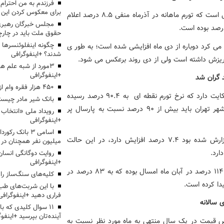
برای معکوس کردن این ر
نرخ تورم ماهانه در دی ماه به ۸.۲ درصد رسیده این در حالی است که تورم ماهانه در آذرماه منفی ۸.۵ درصد اعلام
مجلس خبرگان رهبری:
حقوق ملت باید در چارچو
چگونه اینفلوئنسرها 
می کرد دوباره از دی ماه افزایشی شده است؛ به طور ی
شدند؟ +اینفوگرافی
3مورد از شبه علم 
+اینفوگرافی
۴۵۰ هزار فقره وام ازدواج پرداخت خواهد شد
اما تغییرات قیمت مسکن نسبت به دی ماه پارسال از این حکایت دارد که نرخ تورم نقطه ای به ۹۰.۴ درصد رسیده
بانک شیر مادر چیست
است، بنابر این متقاضیان برای خرید یک واحد مسکونی در شهر تهران باید بیش از ۹۰ درصد نسبت به پارسال پر
+اینفوگرافی
اسامی ۳ بانک ر
تورم نقطه‌ای در دی ماه نسبت به آذر ماه که ۸۳ درصد گزارش شده بود ۷.۴ درصد افزایش دارد، در این حالت
میلیون نفر همچنان در
روایت دوگانگی انسان
+اینفوگرافی
از سال ۱۳۹۶ تا کنون بالاترین حد تورم نقطه به نقطه حدود ۱۱۴ درصد در آبان ماه امسال بوده که به ۸۳ درصد در
کلیه‌های سنگ‌ساز را 
دا کرده است.
با این شربت‌های طب 
فراری دهید +اینفوگرافی
۱۱ سوال کلیدی که با
آینده‌تان بپرسید +اینفو
خص قیمت در یک سال منتهی به ماه مورد نظر نسبت به