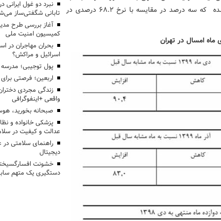
دوره مشابه سال قبل را نشان می دهد ۷۱.۸ درصد اعلام شده که سه درصد در مقایسه با نرخ ۶۸.۲ درصدی در
تابانی شگفتی‌ساز می‌ش
آغاز بررسی طرح مدیر
کمیسیون امنیت ملی
ماه امسال در تهران
بحران مهاجران در اس
اسرائیل و مراکش؟
پول توجیبی؛ مدرسه 
اربعین؛ فرصتی برای 
زندگی مجردی دختران
واقعی +اینفوگرافی
صبحانه بخورید، هوس
پزشکی خانواده و نظا
عدالت و کیفیت در سلام
راهنمای سلامتی در 
دیجیتال
خشونت افسارگسیخته
دستگیری یک متهم سابقه