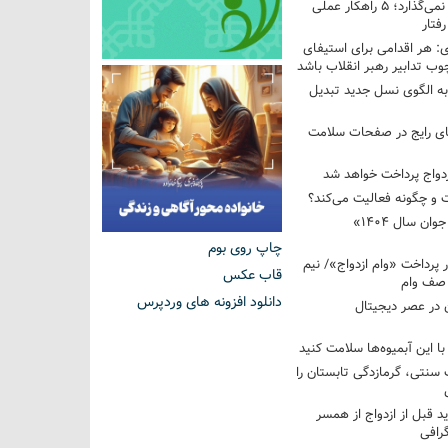
فرزندم به من احترام نمی‌گذارد؛ ۵ راهکار عملی
فتار
 هر اقدامی برای استیفای
ب تدابیر رهبر انقلاب باشد
به الگوی نسل جدید تبدیل
های رایج در صفحات سلامت
 و چگونه فعالیت می‌کند؟
رویداد ملی «انتخاب جوان سال ۱۴۰۴»
چاپ روی بوم
کوردار پرداخت «وام ازدواج»/ نیم
قاب عکس
 صف وام
دانلود افزونه های وردپرس
 در عصر دیجیتال
با این آبمیوه‌ها سلامت کنید
سنتی، گرمازدگی تابستان را
ید قبل از ازدواج از همسر
گرافی