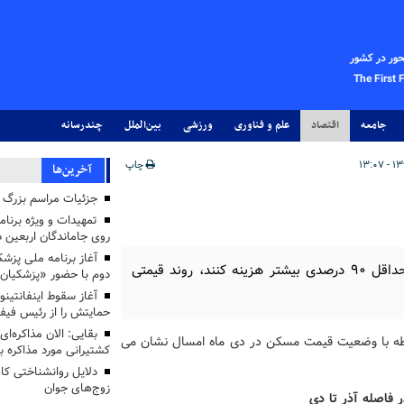
حور در کشور
The First 
جامعه
اقتصاد
علم و فناوری
ورزشی
بین‌الملل
چندرسانه
چاپ
آخرین‌ها
جزئیات مراسم بزرگ ج
تمهیدات و ویژه برنام
روی جاماندگان اربعین د
متقاضیان خرید خانه در تهران باید نسبت به پارسال حداقل ۹۰ درصدی بیشتر هزینه کنند، روند قیمتی
دوم با حضور «پزشکیان
آغاز سقوط اینفانتینو
حمایتش را از رئیس فی
بقایی: الان مذاکره‌ای
رابطه با وضعیت قیمت مسکن در دی ماه امسال نشان می
کشتیرانی مورد مذاکره 
دلایل روانشناختی کا
زوج‌های جوان