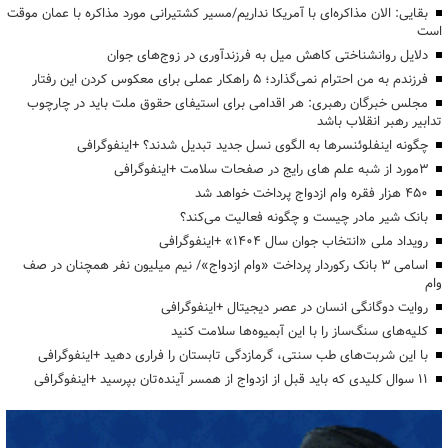
بقایی: الان مذاکره‌ای با آمریکا نداریم/مسیر کشتیرانی مورد مذاکره با عمان موقت
است
دلایل روانشناختی کاهش میل به فرزندآوری در زوج‌های جوان
فرزندم به من احترام نمی‌گذارد؛ ۵ راهکار عملی برای معکوس کردن این رفتار
مجلس خبرگان رهبری: هر اقدامی برای استیفای حقوق ملت باید در چارچوب
تدابیر رهبر انقلاب باشد
چگونه اینفلوئنسرها به الگوی نسل جدید تبدیل شدند؟ +اینفوگرافی
3مورد از شبه علم های رایج در صفحات سلامت +اینفوگرافی
۴۵۰ هزار فقره وام ازدواج پرداخت خواهد شد
بانک شیر مادر چیست و چگونه فعالیت می‌کند؟
رویداد ملی «انتخاب جوان سال ۱۴۰۴» +اینفوگرافی
اسامی ۳ بانک رکوردار پرداخت «وام ازدواج»/ نیم میلیون نفر همچنان در صف
وام
روایت دوگانگی انسان در عصر دیجیتال +اینفوگرافی
کلیه‌های سنگ‌ساز را با این آبمیوه‌ها سلامت کنید
با این شربت‌های طب سنتی، گرمازدگی تابستان را فراری دهید +اینفوگرافی
۱۱ سوال کلیدی که باید قبل از ازدواج از همسر آینده‌تان بپرسید +اینفوگرافی