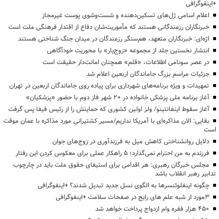
+اینفوگرافی
اعلام اسامی ژل‌های تسکین‌دهنده و شست‌وشوی پوست غیرمجاز
خبرنگاران رزمندگانی هستند که مأموریت‌شان دفاع از اقتدار فرهنگی ملت است
اژه‌ای: خبرنگاران متعهد، هم‌سنگر رزمندگان در میدان جنگ شناختی هستند
انتشار نخستین جلد از مجموعه «زوج‌یار» با محوریت خودآگاهی
در عصر سونامی اطلاعات، «قلم» همچنان امانت‌دار حقیقت است
جزئیات مراسم بزرگ جاماندگان اربعین اعلام شد
تمهیدات و ویژه برنامه‌های شهرداری برای پیاده روی جاماندگان اربعین در تهران
آغاز برنامه ملی پزشکی خانواده در ۲۰ شهر فاز دوم با حضور «پزشکیان»
آغاز سقوط اینفانتینو/ ولز اولین کشوری که حمایتش را از رئیس فیفا پس گرفت
بقایی: الان مذاکره‌ای با آمریکا نداریم/مسیر کشتیرانی مورد مذاکره با عمان موقت
است
دلایل روانشناختی کاهش میل به فرزندآوری در زوج‌های جوان
فرزندم به من احترام نمی‌گذارد؛ ۵ راهکار عملی برای معکوس کردن این رفتار
مجلس خبرگان رهبری: هر اقدامی برای استیفای حقوق ملت باید در چارچوب
تدابیر رهبر انقلاب باشد
چگونه اینفلوئنسرها به الگوی نسل جدید تبدیل شدند؟ +اینفوگرافی
3مورد از شبه علم های رایج در صفحات سلامت +اینفوگرافی
۴۵۰ هزار فقره وام ازدواج پرداخت خواهد شد