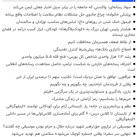
سواد رسانه‌ای؛ واکسنی که جامعه را در برابر سیل اخبار جعلی ایمن می‌کند
پزشکی خانواده؛ چراغ جادوی حل مشکلات نظام سلامت یا اصلاحات واقع بینانه
فرمول خنک شدن در روزهای داغ؛ لباس‌های مناسب نوزادان و سالمندان
هشدار پلیس تهران بزرگ به «کودک‌بلاگرها»؛ کودکان، ابزار کسب درآمد در فضای
مجازی نیستند
از نقاط ضعف همسرمان محافظت کنیم
اصلاح ناترازی بانک‌ها؛ پیش‌شرط کنترل نقدینگی
رشد ۱۱۲ هزار واحدی شاخص کل بورس؛ فتح قله ۵.۵ میلیون واحدی
اعتراف رسانه‌های خارجی به شکست ترامپ حاصل مجاهدت رسانه‌های انقلابی
است
عراقچی: توافق با عمان نزدیک است/ تکذیب سهم ۱۱ درصدی ایران از خزر
وقتی از فرزندمان ناراحتیم، چه بگوییم و چه نگوییم
بازی، یادگیری و مسئولیت‌پذیری در یک سرگرمی +فیلم
حریم‌ها را بشناسیم؛ رمز آرامش در زندگی مشترک
نظم و برنامه‌ریزی در خانه؛ راز تابستانی آرام برای کودکانی توانمند +اینفوگرافی
از تابستان تا کلاس درس؛ ۶ گام برای آماده‌سازی کلاس‌اولی‌ها در مسیر دانایی
+اینفوگرافی
موسیقی در ترازوی حق/رهبر شهید درباره حلال و حرام بودن موسیقی چه گفتند؟
تنهایی سر سفره؛ وقتی «سفره کوچک می‌شود» سلامتی هم تهدید می‌شود