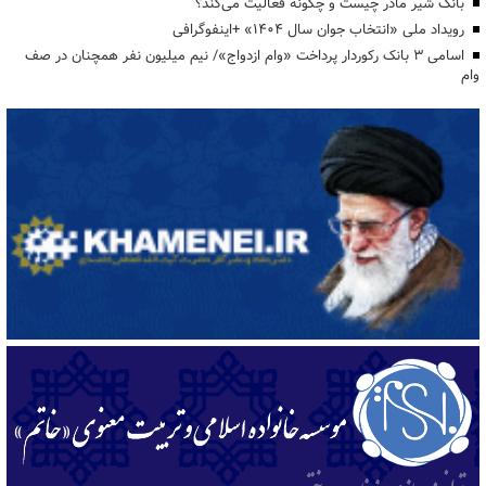
بانک شیر مادر چیست و چگونه فعالیت می‌کند؟
رویداد ملی «انتخاب جوان سال ۱۴۰۴» +اینفوگرافی
اسامی ۳ بانک رکوردار پرداخت «وام ازدواج»/ نیم میلیون نفر همچنان در صف
وام