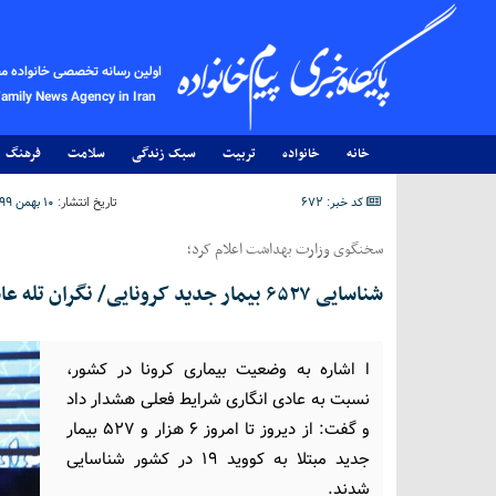
اولین رسانه تخصصی خانواده م
Family News Agency in Iran
خانه
خانواده
تربیت
سبک زندگی
سلامت
فرهنگ
کد خبر: 672
تاریخ انتشار:
۱۰ بهمن ۱۳۹۹ - ۰۱:۳۲
سخنگوی وزارت بهداشت اعلام کرد؛
شناسایی ۶۵۲۷ بیمار جدید کرونایی/ نگران تله عادی انگاری هستیم
ا اشاره به وضعیت بیماری کرونا در کشور،
نسبت به عادی انگاری شرایط فعلی هشدار داد
و گفت: از دیروز تا امروز ۶ هزار و ۵۲۷ بیمار
جدید مبتلا به کووید ۱۹ در کشور شناسایی
شدند.