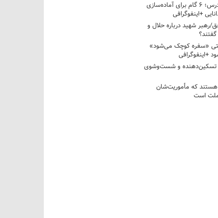
از تابستان تا کلاس درس؛ ۶ گام برای آماده‌سازی
نایی +اینفوگرافی
/رهبر شهید درباره حلال و
گفتند؟
قتی «سفره کوچک می‌شود»
د +اینفوگرافی
 تسکین‌دهنده و شست‌وشوی
 هستند که مأموریت‌شان
 ملت است