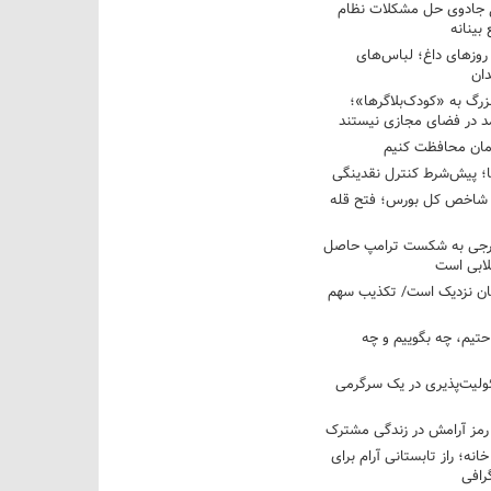
غ جادوی حل مشکلات نظام
بینانه
وزهای داغ؛ لباس‌های
دان
رگ به «کودک‌بلاگرها»؛
مد در فضای مجازی نیستند
ان محافظت کنیم
ها؛ پیش‌شرط کنترل نقدینگی
واحدی شاخص کل بورس؛ فتح قله
خارجی به شکست ترامپ حاصل
لابی است
مان نزدیک است/ تکذیب سهم
احتیم، چه بگوییم و چه
ولیت‌پذیری در یک سرگرمی
 رمز آرامش در زندگی مشترک
خانه؛ راز تابستانی آرام برای
رافی