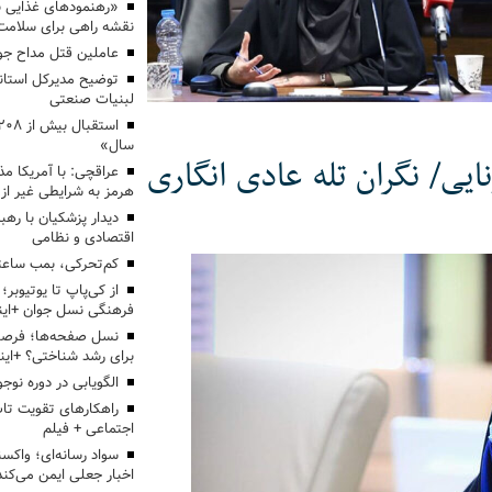
«رهنمودهای غذایی بر
نقشه راهی برای سلامت
عاملین قتل مداح جو
توضیح مدیرکل استاند
لبنیات صنعتی
سال»
دید کرونایی/ نگران تله عادی انگاری
عراقچی: با آمریکا مذ
هرمز به شرایطی غیر از
دیدار پزشکیان با رهب
اقتصادی و نظامی
کم‌تحرکی، بمب ساعت
از کی‌پاپ تا یوتیوبر
فرهنگی نسل جوان +این
نسل صفحه‌ها؛ فرصتی
برای رشد شناختی؟ +این
الگویابی در دوره نوجو
راهکارهای تقویت تاب
اجتماعی + فیلم
سواد رسانه‌ای؛ واکسن
اخبار جعلی ایمن می‌کند