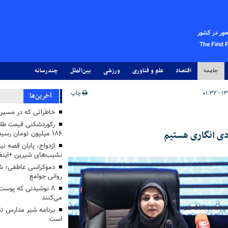
حور در کشور
The First 
جامعه
اقتصاد
علم و فناوری
ورزشی
بین‌الملل
چندرسانه
چاپ
آخرین‌ها
خاطراتی که در مسیر ک
رکوردشکنی قیمت طلا 
۱۸۶ میلیون تومان رسید
ازدواج، پایان قصه نی
نشیب‌های شیرین +اینف
دموکراسی عاطفی؛ 
روانی جوامع
۸ نوشیدنی که پوست
می‌کنند
برنامه شیر مدارس تدا
است