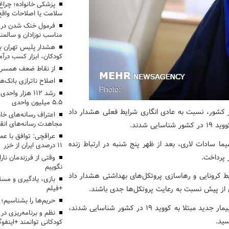
پزشکی خانواده؛ چرا
سلامت یا اصلاحات واقع 
فرمول خنک شدن در ر
مناسب نوزادان و سالمن
هشدار پلیس تهران بز
کودکان، ابزار کسب درآ
از نقاط ضعف همسرم
اصلاح ناترازی بانک‌
رشد ۱۱۲ هزار 
۵.۵ میلیون واحدی
ر کشور، نسبت به عادی انگاری شرایط فعلی هشدار داد
اعتراف رسانه‌های 
مجاهدت رسانه‌های انق
عراقچی: توافق با ع
یما سادات لاری، بعد از ظهر پنج شنبه در ارتباط زنده
۱۱ درصدی ایران از خزر
پرداخت.
وقتی از فرزندمان نار
نگوییم
ط کرونایی و رهاسازی پروتکل‌های بهداشتی هشدار داد
بازی، یادگیری و مسئ
 از پیش نسبت به رعایت پروتکل‌ها جدی باشند.
+فیلم
حریم‌ها را بشناسیم؛
لاری با عنوان این مطلب که از دیروز تا امروز ۶ هزار و ۵۲۷ بیمار جدید مبتلا به کووید ۱۹ در کشور شناسایی شدند،
نظم و برنامه‌ریزی در 
کودکانی توانمند +اینفوگ