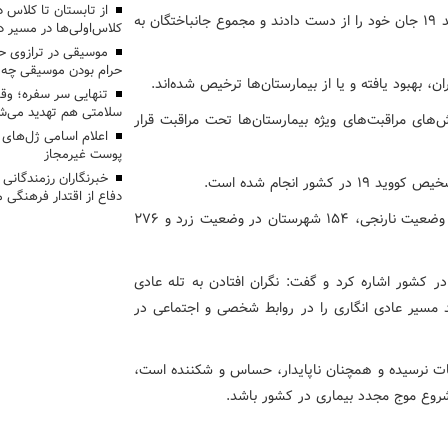
وی افزود: متأسفانه در طول ۲۴ ساعت گذشته ۸۵ بیمار کووید ۱۹ جان خود را از دست دادند و مجموع جانباختگان به
کلاس‌اولی‌ها در مسیر دا
موسیقی در ترازوی حق
حرام بودن موسیقی چه 
تنهایی سر سفره؛ و
سلامتی هم تهدید می‌شو
۴۰۱۸ نفر از بیماران مبتلا به کووید ۱۹ در بخش‌های مراقبت‌های ویژه بیمارستان‌ها تحت مراقبت قرار
اعلام اسامی ژل‌های
پوست غیرمجاز
خبرنگاران رزمندگانی
دفاع از اقتدار فرهنگی
وی افزود: بر اساس آخرین تحلیل‌ها، ۱۸ شهرستان کشور در وضعیت نارنجی، ۱۵۴ شهرستان در وضعیت زرد و ۲۷۶
ر کشور اشاره کرد و گفت: نگران افتادن به تله عادی
د مسیر عادی انگاری را در روابط شخصی و اجتماعی در
ات نرسیده و همچنان ناپایدار، حساس و شکننده است،
شروع موج مجدد بیماری در کشور باشد.