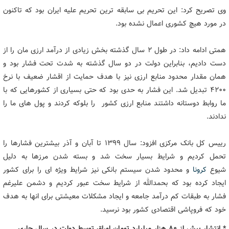
وی تصریح کرد: این تحریم بی سابقه ترین تحریم علیه ایران بود که تاکنون
در مورد هیچ کشوری اعمال نشده بود.
همتی ادامه داد: در طول 2 سال گذشته بخش زیادی از درآمد ارزی مان را از
دست دادیم، بنابراین دولت در دو سال گذشته به شدت تحت فشار بود و
همان مقدار محدود منابع ارزی نیز با هدف حمایت از اقشار ضعیف با نرخ
4200 تبدیل شد. این فشار به حدی بود که حتی بسیاری از کشورهایی که با
ما روابط دوستانه داشتند منابع ارزی کشور را بلوکه کردند و پول های ما را
ندادند.
رییس کل بانک مرکزی افزود: سال 1399 تا آبان و آذر بیشترین فشارها را
تحمل کردیم و شرایط بسیار سخت شد و بسته شدن مرزها به دلیل
شیوع
کرونا
و محدود شدن سیستم بانکی نیز شرایط ویژه ای را برای کشور
ایجاد کرده بود که بحمدالله از شرایط سخت عبور کردیم و دشمن علیرغم
فشار به طبقات کم درآمد جامعه و ایجاد مشکلات معیشتی برای انها به هدف
خود که فروپاشی اقتصادی کشور بود نرسید.
* انتشار بیش از 80 هزار میلیارد تومان اوراق توسط دولت در سال جاری