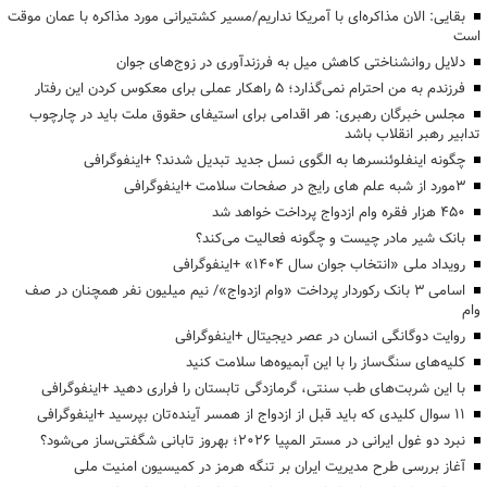
بقایی: الان مذاکره‌ای با آمریکا نداریم/مسیر کشتیرانی مورد مذاکره با عمان موقت
است
دلایل روانشناختی کاهش میل به فرزندآوری در زوج‌های جوان
فرزندم به من احترام نمی‌گذارد؛ ۵ راهکار عملی برای معکوس کردن این رفتار
مجلس خبرگان رهبری: هر اقدامی برای استیفای حقوق ملت باید در چارچوب
تدابیر رهبر انقلاب باشد
چگونه اینفلوئنسرها به الگوی نسل جدید تبدیل شدند؟ +اینفوگرافی
3مورد از شبه علم های رایج در صفحات سلامت +اینفوگرافی
۴۵۰ هزار فقره وام ازدواج پرداخت خواهد شد
بانک شیر مادر چیست و چگونه فعالیت می‌کند؟
رویداد ملی «انتخاب جوان سال ۱۴۰۴» +اینفوگرافی
اسامی ۳ بانک رکوردار پرداخت «وام ازدواج»/ نیم میلیون نفر همچنان در صف
وام
روایت دوگانگی انسان در عصر دیجیتال +اینفوگرافی
کلیه‌های سنگ‌ساز را با این آبمیوه‌ها سلامت کنید
با این شربت‌های طب سنتی، گرمازدگی تابستان را فراری دهید +اینفوگرافی
۱۱ سوال کلیدی که باید قبل از ازدواج از همسر آینده‌تان بپرسید +اینفوگرافی
نبرد دو غول ایرانی در مستر المپیا ۲۰۲۶؛ بهروز تابانی شگفتی‌ساز می‌شود؟
آغاز بررسی طرح مدیریت ایران بر تنگه هرمز در کمیسیون امنیت ملی