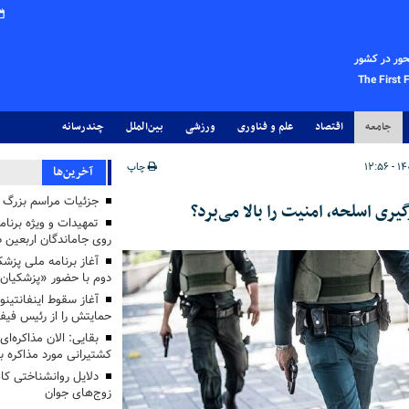
حور در کشور
The First 
جامعه
اقتصاد
علم و فناوری
ورزشی
بین‌الملل
چندرسانه
چاپ
آخرین‌ها
جزئیات مراسم بزرگ ج
گیری اسلحه، امنیت را بالا می‌برد؟
تمهیدات و ویژه برنام
روی جاماندگان اربعین د
دوم با حضور «پزشکیان
آغاز سقوط اینفانتینو
حمایتش را از رئیس فی
بقایی: الان مذاکره‌ای
کشتیرانی مورد مذاکره 
دلایل روانشناختی کا
زوج‌های جوان