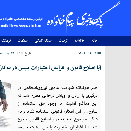
اولین رسانه تخصصی خانواده م
Family News Agency in Iran
خانه
خانواده
تربیت
سبک زندگی
سلامت
فرهنگ
کد خبر: 6154
تاریخ انتشار:
۲۱ بهمن ۱۴۰۰ - ۱۲:۵۶
آیا اصلاح قانون و افزایش اختیارات پلیس در به‌کار
خبر هولناک شهادت مامور نیروی‌انتظامی در
درگیری با اراذل و اوباش درحالی مطرح شد که
این مدافع امنیت، با وجود حق استفاده از
سلاح، از این امکان قانونی استفاده نکرد و بار
دیگر، موضوع تجدیدنظر و اصلاح قانون مطرح
شد؛ آیا افزایش اختیارات پلیس امنیت جامعه