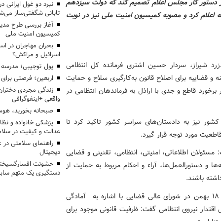
دستور کار مجلس اعلام تصمیم کند که دولت سیزدهم
تابانی شگفتی‌ساز می‌ش
ه اعلام کرد و مصوبه کمیسیون امنیت ملی نیز در نوبت
آغاز بررسی طرح مدیر
کمیسیون امنیت ملی
بحران مهاجران در اس
اسرائیل و مراکش؟
رد شیراز، سردار حسین اشتری فرمانده کل انتظامی
پول توجیبی؛ مدرسه 
و قضاییه برای اصلاح قانون به‌کارگیری سلاح و حمایت
اربعین؛ فرصتی برای 
ر برخورد قاطع و جدی با اراذل به فرماندهان انتظامی در
زندگی مجردی دختران
واقعی +اینفوگرافی
صبحانه بخورید، هوس
ور نیز به دادستان‌های سراسر کشور تاکید کرد تا
پزشکی خانواده و نظا
عدالت و کیفیت در سلام
اطعیت مورد توجه قرار گیرد.
راهنمای سلامتی در 
مسئولان اطلاعاتی، امنیتی، انتظامی، تقنینی و قضایی
دیجیتال
خشونت افسارگسیخته
‌ها و دستورالعمل‌ها، آراء و احکام مربوط به حمایت از
دستگیری یک متهم سابقه
اشته باشند.
همچنین حجت‌الاسلام والمسلمین غلامحسین محسنی‌ اژه‌ای ۱۸ بهمن در شورای عالی قضایی با اشاره به آمادگی
 اقتدار نیروی انتظامی گفت: ظرفیت قانونی موجود برای