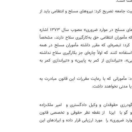
تنا است.
یت جامعه تصریح کرد: نیروهای مسلح و انتظامی باید از
محسنی اژه‌ای به قانون «بکارگیری سلاح توسط مأمورین نیروهای مسلح در موارد ضروری» مصوب سال ۱۳۷۳ اشاره
بر ماده ۳ این قانون ناظر بر موارد ۱۰ گانه‌ای که مأموران انتظامی حق به‌کارگیری سلاح دارند، مشخصاً
 ۱۰ این ماده قانونی جلب کرد؛ تبصره‌ای که مقرر داشته مأموران مسلح در همه
اده کنند که اولاً چاره‌ای جز بکارگیری سلاح‌ نداشته
»، «تیراندازی از کمر به پایین» و «تیراندازی کمر به
ل به ماده ۱۲ قانون مزبور افزود: مأمورانی که با رعایت مقررات این قانون مبادرت به
یا مدنی نخواهند داشت.
درزی حقوقدان و وکیل دادگستری و امیر ملک‌زاده
 گو با ایرنا از نقطه نظر حقوقی و تخصصی قانون
د ضروری» را مورد ارزیابی قرار داده و ایرادهای این