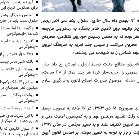
برای معکوس کردن این ر
مجلس خبرگان رهبری:
«ساعت ۱۹ و ۴۵ دقیقه روز چهارشنبه ۱۳ بهمن ماه سال جاری، ستوان یکم علی اکبر رنجبر
حقوق ملت باید در چارچو
از وظیفه برای تأمین شام پاسگاه به رستورانی مراجعه
چگونه اینفلوئنسرها 
شدند؟ +اینفوگرافی
نتظر بوده که به محض رسیدن خودروی انتظامی، مجرمان
3مورد از شبه علم 
ه را مجروح می‌کنند و سپس چند ضربه به سرهنگ نیروی
+اینفوگرافی
وظیفه شناس را به شهادت می رسانند.»
۴۵۰ هزار فقره وام ازدواج پرداخت خواهد شد
بانک شیر مادر چیست
ه برای مدافع امنیت توسط اراذل و اوباش رخ داد، بیان
کرده است. حادثه‌ای که پخش تصاویر آن روح جامعه و افکار عمومی را جریحه‌دار کرد؛ هر چند کمتر از ۴۸ ساعت،
+اینفوگرافی
پی این حادثه، موضوع ضرورت اصلاح قانون به‌کارگیری سلاح
اسامی ۳ بانک ر
میلیون نفر همچنان در
روایت دوگانگی انسان
+اینفوگرافی
قانون «به‌کارگیری سلاح توسط مأمورین نیروهای مسلح در موارد ضروری» ۱۸ دی ۱۳۷۳ در ۱۷ ماده به تصویب رسید
کلیه‌های سنگ‌ساز را 
با این شربت‌های طب 
انون توسط دولت وقت تقدیم مجلس نهم و به کمیسیون امنیت ملی و
فراری دهید +اینفوگرافی
سیاست خارجی ارجاع شد اما این لایحه در مجالس نهم و دهم تعیین تکلیف نشد و با تغییر مجلس در سال ۱۳۹۹
۱۱ سوال کلیدی که با
ت و باز با توجه به تغییر دولت، بر اساس قانون آیین
آینده‌تان بپرسید +اینفو