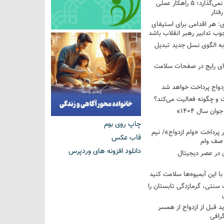
فرزندم به من احترام نمی‌گذارد؛ ۵ راهکار عملی
فتار
 هر اقدامی برای استیفای
ب تدابیر رهبر انقلاب باشد
به الگوی نسل جدید تبدیل
های رایج در صفحات سلامت
 و چگونه فعالیت می‌کند؟
رویداد ملی «انتخاب جوان سال ۱۴۰۴»
چاپ روی بوم
کوردار پرداخت «وام ازدواج»/ نیم
قاب عکس
 صف وام
دانلود افزونه های وردپرس
 در عصر دیجیتال
با این آبمیوه‌ها سلامت کنید
سنتی، گرمازدگی تابستان را
ید قبل از ازدواج از همسر
گرافی