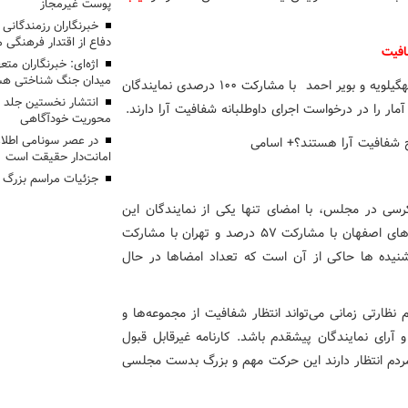
پوست غیرمجاز
خبرنگاران رزمندگانی
دفاع از اقتدار فرهنگی
افیت
اژه‌ای: خبرنگاران مت
میدان جنگ شناختی هس
بر اساس آمار تفکیکی استان ها، نمایندگان استان بوشهر و کهگیلویه و بویر احمد با مشارکت 100 درصدی نمایندگان
انتشار نخستین جلد ا
ار را در درخواست اجرای داوطلبانه شفافیت آرا دارند.
محوریت خودآگاهی
در عصر سونامی اطلا
امانت‌دار حقیقت است
جزئیات مراسم بزرگ ج
 قابل توجه اینجاست که خوزستان با وجود داشتن 18 کرسی در مجلس، با امضای تنها یکی از نمایندگان این
استان؛ آمار معنی داری در این رابطه ثبت کرده است. استان‌های اصفهان با مشارکت 57 درصد و تهران با مشارکت
. شنیده ها حاکی از آن است که تعداد امضاها در حال
ارتی زمانی می‌تواند انتظار شفافیت از مجموعه‌ها و
آرای نمایندگان پیشقدم باشد. کارنامه غیرقابل قبول
 انتظار دارند این حرکت مهم و بزرگ بدست مجلسی