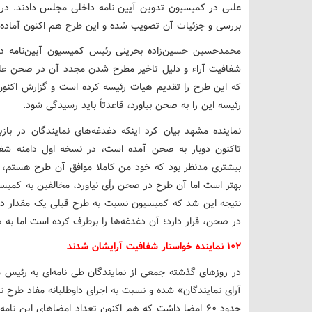
علنی در کمیسیون تدوین آیین نامه داخلی مجلس دادند. در
بررسی و جزئیات آن تصویب شده و این طرح هم اکنون آماد
محمدحسین حسین‌زاده بحرینی رئیس کمیسیون آیین‌نامه
شفافیت آراء و دلیل تاخیر مطرح شدن مجدد آن در صحن عل
که این طرح را تقدیم هیات رئیسه کرده است و گزارش اکنون
رئیسه این را به صحن بیاورد، قاعدتاً باید رسیدگی شود.
نماینده مشهد بیان کرد اینکه دغدغه‌های نمایندگان در ب
تاکنون دوبار به صحن آمده است، در نسخه اول دامنه شفا
بیشتری مدنظر بود که خود من کاملا موافق آن طرح هستم، ی
بهتر است اما آن طرح در صحن رأی نیاورد، مخالفین به کمیس
نتیجه این شد که کمیسیون نسبت به طرح قبلی یک مقدار دست
در صحن، قرار دارد؛ آن دغدغه‌ها را برطرف کرده است اما ب
102 نماینده خواستار شفافیت آرایشان شدند
در روزهای گذشته جمعی از نمایندگان طی نامه‌ای به رئی
آرای نمایندگان» شده و نسبت به اجرای داوطلبانه مفاد طرح نسب
حدود 60 امضا داشت که هم اکنون تعداد امضاهای این نامه، به 102 امضا افزایش یافته است. متن نامه را از