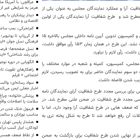
عراقچی: با آمریکا مذ
هرمز به شرایطی غیر از
فیت آرا و عملکرد نمایندگان مجلس به عنوان یکی از
دیدار پزشکیان با رهب
ی مطرح شد و طرح شفافیت آرا نمایندگان یکی از اولین
اقتصادی و نظامی
کم‌تحرکی، بمب ساعت
این طرح پس از چند ماه بررسی در مرکز پژوهش‌های مجلس و کمیسیون تدوین آیین نامه داخلی مجلس بالاخره ۱۵
از کی‌پاپ تا یوتیوبر
فرهنگی نسل جوان +این
بهمن سال گذشته در مجلس به رأی گذاشته شد، اما تصویب نشد. این طرح در همان زمان ۱۵۳ رأی موافق داشت،
نسل صفحه‌ها؛ فرصتی
داشت، رأی لازم را نیاورد.
برای رشد شناختی؟ +این
الگویابی در دوره نوجو
ی‌گیری در مجلس، کمیسیون، کمیته و شعبه در موارد مختلف را
راهکارهای تقویت تاب
 دو سوم نمایندگان حاضر برای به تصویب رسیدن، لازم
اجتماعی + فیلم
سواد رسانه‌ای؛ واکسن
اخبار جعلی ایمن می‌کند
ه هیأت رئیسه مجلس برای بررسی مجدد طرح شفافیت آرای نمایندگان نامه
پزشکی خانواده؛ چرا
، درخواست بررسی مجدد طرح شفافیت در صحن علنی مطرح شد. در
سلامت یا اصلاحات واقع 
 ضعف‌ هایی در طرح شفافیت آرا وجود دارد، اما با
فرمول خنک شدن در ر
مناسب نوزادان و سالمن
کلات آن رفع خواهد شد تا طرح به شکل پخته تری به
هشدار پلیس تهران بز
کودکان، ابزار کسب درآ
خبر از نهایی شدن طرح شفافیت برای بازگشت به صحن
از نقاط ضعف همسرم