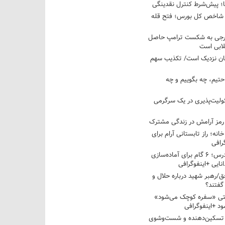
ها؛ پیش‌شرط کنترل نقدینگی
واحدی شاخص کل بورس؛ فتح قله
خارجی به شکست ترامپ حاصل
لابی است
مان نزدیک است/ تکذیب سهم
احتیم، چه بگوییم و چه
ولیت‌پذیری در یک سرگرمی
 رمز آرامش در زندگی مشترک
خانه؛ راز تابستانی آرام برای
رافی
از تابستان تا کلاس درس؛ ۶ گام برای آماده‌سازی
نایی +اینفوگرافی
/رهبر شهید درباره حلال و
گفتند؟
قتی «سفره کوچک می‌شود»
د +اینفوگرافی
 تسکین‌دهنده و شست‌وشوی