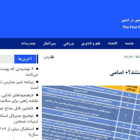
حور در کشور
The First 
جامعه
اقتصاد
علم و فناوری
ورزشی
بین‌الملل
چندرسانه
چاپ
آخرین‌ها
۸ نوشیدنی که پوست
تند؟+ اسامی
می‌کنند
برنامه شیر مدارس تدا
است
«رهنمودهای غذایی بر
نقشه راهی برای سلامت
عاملین قتل مداح جو
توضیح مدیرکل استاند
لبنیات صنعتی
سال»