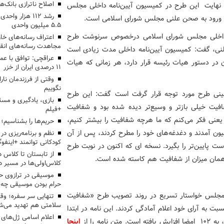
اصلاح ناترازی بانک‌
 نهایت این طرح در کمیسیون آیین‌نامه داخلی مجلس
رشد ۱۱۲ هزار 
ه ورود به صحن علنی مجلس شورای اسلامی است.
۵.۵ میلیون واحدی
 داخلی مجلس شورای اسلامی درخصوص سرنوشت طرح
اعتراف رسانه‌های 
مجاهدت رسانه‌های انق
نی، گفت: کمیسیون آیین‌نامه داخلی مدت زیادی است
عراقچی: توافق با ع
 در دستور هیات رئیسه قرار دارد، هر زمانی که هیات
۱۱ درصدی ایران از خزر
وقتی از فرزندمان نار
نگوییم
ازبینی طرح مورد توجه قرار گرفت است گفت: این طرح
بازی، یادگیری و مسئ
فیت خیلی بازتر و وسیع‌تر دیده شده بود و شفافیت
+فیلم
عنی فکر می‌کنم که ما هرچه شفافیت را بیشتر کنیم،
حریم‌ها را بشناسیم؛
یون آمدند و دغدغه‌های خود را مطرح کردند، پس از آن
نظم و برنامه‌ریزی در 
کودکانی توانمند +اینفوگ
 پایین‌تر را بگیرد. نسخه ای که اکنون در نوبت طرح
ه همان میزان از شفافیت هم کاسته شده است.
کلاس‌اولی‌ها در مسیر دا
موسیقی در ترازوی حق
حرام بودن موسیقی چه 
س مجلس خواستار تسریع در روند تصویب طرح «شفافیت
تنهایی سر سفره؛ و
سلامتی هم تهدید می‌شو
ت به آرای خود اعلام آمادگی کردند. این نامه در ابتدا
اعلام اسامی ژل‌های
اینجا