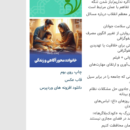
اکره نداریم/باز شدن تنگه
 تفاهم با عمان مرتبط است
ر معظم انقلاب درباره مسائل
ی سلامت جوانان
؛ روایتی از تغییر الگوی مصرف
فوگرافی
 برای خلاقیت یا تهدیدی
فوگرافی
انی + فیلم
‌آوری و ارتقای مهارت‌های
چاپ روی بوم
ی که جامعه را در برابر سیل
قاب عکس
دانلود افزونه های وردپرس
غ جادوی حل مشکلات نظام
بینانه
وزهای داغ؛ لباس‌های
دان
رگ به «کودک‌بلاگرها»؛
مد در فضای مجازی نیستند
ان محافظت کنیم