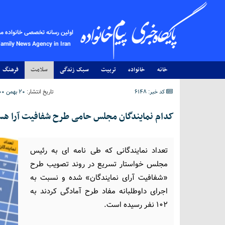
اولین رسانه تخصصی خانواده م
Family News Agency in Iran
خانه
خانواده
تربیت
سبک زندگی
سلامت
فرهنگ
کد خبر: 6148
تاریخ انتشار:
۲۰ بهمن ۱۴۰۰ - ۲۰:۲۱
کدام نمایندگان مجلس حامی طرح شفافیت آرا هس
تعداد نمایندگانی که طی نامه ای به رئیس
مجلس خواستار تسریع در روند تصویب طرح
«شفافیت آرای نمایندگان» شده و نسبت به
اجرای داوطلبانه مفاد طرح آمادگی کردند به
102 نفر رسیده است.