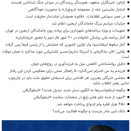
اژه‌ای: خبرنگاران متعهد، هم‌سنگر رزمندگان در میدان جنگ شناختی هستند
انتشار نخستین جلد از مجموعه «زوج‌یار» با محوریت خودآگاهی
در عصر سونامی اطلاعات، «قلم» همچنان امانت‌دار حقیقت است
جزئیات مراسم بزرگ جاماندگان اربعین اعلام شد
تمهیدات و ویژه برنامه‌های شهرداری برای پیاده روی جاماندگان اربعین در تهران
آغاز برنامه ملی پزشکی خانواده در ۲۰ شهر فاز دوم با حضور «پزشکیان»
آغاز سقوط اینفانتینو/ ولز اولین کشوری که حمایتش را از رئیس فیفا پس گرفت
بقایی: الان مذاکره‌ای با آمریکا نداریم/مسیر کشتیرانی مورد مذاکره با عمان موقت
است
دلایل روانشناختی کاهش میل به فرزندآوری در زوج‌های جوان
فرزندم به من احترام نمی‌گذارد؛ ۵ راهکار عملی برای معکوس کردن این رفتار
مجلس خبرگان رهبری: هر اقدامی برای استیفای حقوق ملت باید در چارچوب
تدابیر رهبر انقلاب باشد
چگونه اینفلوئنسرها به الگوی نسل جدید تبدیل شدند؟ +اینفوگرافی
3مورد از شبه علم های رایج در صفحات سلامت +اینفوگرافی
۴۵۰ هزار فقره وام ازدواج پرداخت خواهد شد
بانک شیر مادر چیست و چگونه فعالیت می‌کند؟