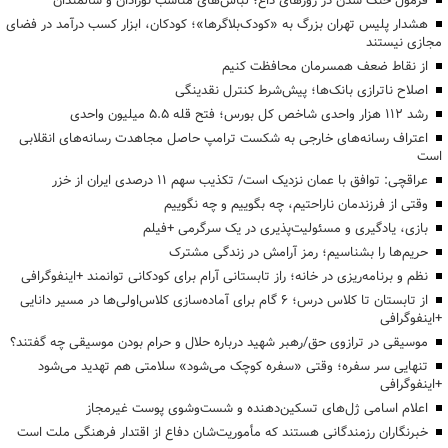
فرمول خنک شدن در روزهای داغ؛ لباس‌های مناسب نوزادان و سالمندان
هشدار پلیس تهران بزرگ به «کودک‌بلاگرها»؛ کودکان، ابزار کسب درآمد در فضای
مجازی نیستند
از نقاط ضعف همسرمان محافظت کنیم
اصلاح ناترازی بانک‌ها؛ پیش‌شرط کنترل نقدینگی
رشد ۱۱۲ هزار واحدی شاخص کل بورس؛ فتح قله ۵.۵ میلیون واحدی
اعتراف رسانه‌های خارجی به شکست ترامپ حاصل مجاهدت رسانه‌های انقلابی
است
عراقچی: توافق با عمان نزدیک است/ تکذیب سهم ۱۱ درصدی ایران از خزر
وقتی از فرزندمان ناراحتیم، چه بگوییم و چه نگوییم
بازی، یادگیری و مسئولیت‌پذیری در یک سرگرمی +فیلم
حریم‌ها را بشناسیم؛ رمز آرامش در زندگی مشترک
نظم و برنامه‌ریزی در خانه؛ راز تابستانی آرام برای کودکانی توانمند +اینفوگرافی
از تابستان تا کلاس درس؛ ۶ گام برای آماده‌سازی کلاس‌اولی‌ها در مسیر دانایی
+اینفوگرافی
موسیقی در ترازوی حق/رهبر شهید درباره حلال و حرام بودن موسیقی چه گفتند؟
تنهایی سر سفره؛ وقتی «سفره کوچک می‌شود» سلامتی هم تهدید می‌شود
+اینفوگرافی
اعلام اسامی ژل‌های تسکین‌دهنده و شست‌وشوی پوست غیرمجاز
خبرنگاران رزمندگانی هستند که مأموریت‌شان دفاع از اقتدار فرهنگی ملت است