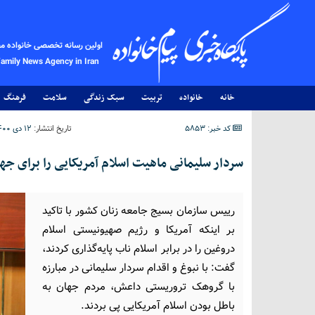
اولین رسانه تخصصی خانواده م
Family News Agency in Iran
خانه
خانواده
تربیت
سبک زندگی
سلامت
فرهنگ
کد خبر: 5853
تاریخ انتشار:
۱۲ دی ۱۴۰۰ - ۱۰:۳۴
سردار سلیمانی ماهیت اسلام آمریکایی را برای جه
رییس سازمان بسیج جامعه زنان کشور با تاکید
بر اینکه آمریکا و رژیم صهیونیستی اسلام
دروغین را در برابر اسلام ناب پایه‌گذاری کردند،
گفت: با نبوغ و اقدام سردار سلیمانی در مبارزه
با گروهک‌ تروریستی داعش، مردم جهان به
باطل بودن اسلام آمریکایی پی بردند.