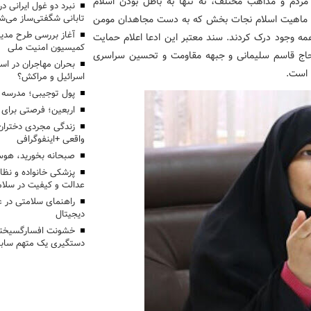
ه مردم و مذاهب مختلف، نه تنها به باطل بودن اسلام
تابانی شگفتی‌ساز می‌ش
که ماهیت اسلام نجات بخش که به دست مجاهدان مومن
آغاز بررسی طرح مدیر
ه وجود درک کردند. سند معتبر این ادعا اعلام حمایت
کمیسیون امنیت ملی
 حاج قاسم سلیمانی و جبهه مقاومت و تحسین سراسری
بحران مهاجران در اس
 است.
اسرائیل و مراکش؟
پول توجیبی؛ مدرسه 
اربعین؛ فرصتی برای 
زندگی مجردی دختران
واقعی +اینفوگرافی
صبحانه بخورید، هوس
پزشکی خانواده و نظا
عدالت و کیفیت در سلام
راهنمای سلامتی در 
دیجیتال
خشونت افسارگسیخته
دستگیری یک متهم سابقه