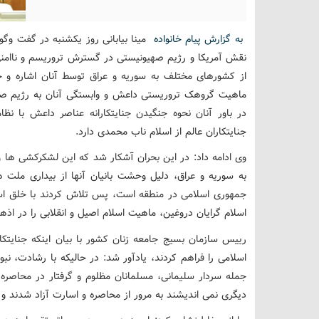
به گزارش پیام خانواده
مینا بیابانی روز یکشنبه در گفت وگوی 
نقش آمریکا و رژیم صهیونیستی در گسترش تروریسم و ناام
از کشورهای مختلف به سوریه و عراق توسط آنان اشاره و خ
ماهیت گروهک تروریستی داعش و وابستگی آنان به رژیم صهی
در باور آنان نحوه جنگیدن جنایتکارانه عناصر داعش با ن
جنایتکاران عالم از اسلام ناب محمدی دارد.
وی ادامه داد: در این بحران آشکار شد که این لشکرکشی ه
به سوریه و عراق، دلیل وحشت بانیان آنها از بیداری ملت
جمهوری اسلامی در منطقه است، پس تلاش کردند با خلق اسلام 
اسلام گرایان دروغین، ماهیت اسلام اصیل و انقلابی را در اذ
رییس سازمان بسیج جامعه زنان کشور با بیان اینکه جنایتکا
اسلامی را فراهم کردند، یادآور شد: در حالیکه با رشادت، نب
جمله سردار سلیمانی، مسلمانان مظلوم و گرفتار در محاصر
دیگری نمی اندیشند به مرور از محاصره و اسارت آزاد شدند و 