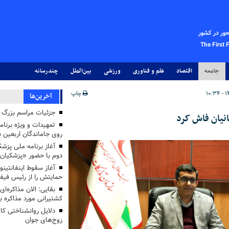
حور در کشور
The First 
جامعه
اقتصاد
علم و فناوری
ورزشی
بین‌الملل
چندرسانه
چاپ
آخرین‌ها
جزئیات مراسم بزرگ ج
انیان فاش کرد
تمهیدات و ویژه برنام
روی جاماندگان اربعین د
دوم با حضور «پزشکیان
آغاز سقوط اینفانتینو
حمایتش را از رئیس فی
بقایی: الان مذاکره‌ای
کشتیرانی مورد مذاکره 
دلایل روانشناختی کا
زوج‌های جوان