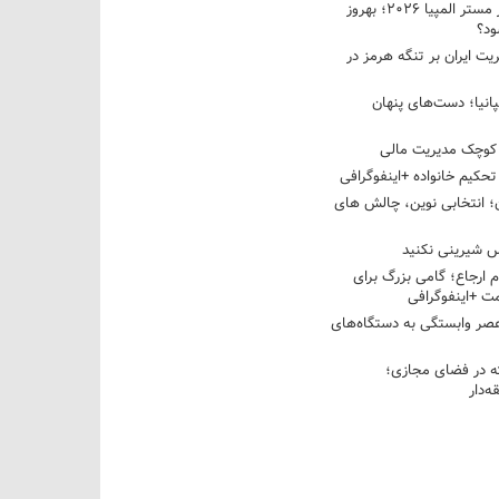
نبرد دو غول ایرانی در مستر المپیا ۲۰۲۶؛ بهروز
ود؟
یت ایران بر تنگه هرمز در
پانیا؛ دست‌های پنهان
کوچک مدیریت مالی
تحکیم خانواده +اینفوگرافی
؛ انتخابی نوین، چالش های
 شیرینی نکنید
م ارجاع؛ گامی بزرگ برای
ت +اینفوگرافی
عصر وابستگی به دستگاه‌های
 در فضای مجازی؛
‌دار