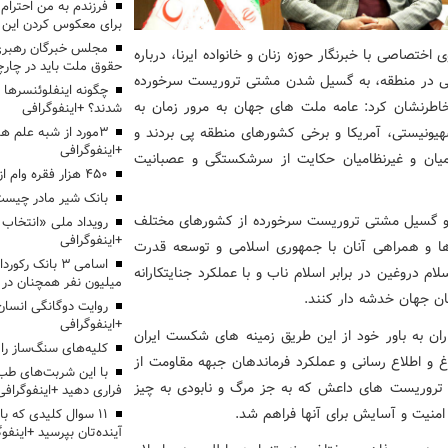
برای معکوس کردن این ر
مجلس خبرگان رهبری:
اختصاصی با خبرنگار حوزه زنان و خانواده ایرنا، درباره
حقوق ملت باید در چارچو
نی در منطقه، به گسیل شدن مشتی تروریست سرخورده
چگونه اینفلوئنسرها 
اطرنشان کرد: عامه ملت های جهان به مرور زمان به
شدند؟ +اینفوگرافی
ونیستی، آمریکا و برخی کشورهای منطقه پی بردند و
3مورد از شبه علم 
+اینفوگرافی
ظامیان و غیرنظامیان حکایت از سرشکستگی و عصبانیت
۴۵۰ هزار فقره وام ازدواج پرداخت خواهد شد
بانک شیر مادر چیست
ا و گسیل مشتی تروریست سرخورده از کشورهای مختلف
+اینفوگرافی
 ها و همراهی آنان با جمهوری اسلامی و توسعه قدرت
اسامی ۳ بانک ر
دروغین در برابر اسلام ناب و با عملکرد جنایتکارانه
میلیون نفر همچنان در
هان جهان خدشه دار کنند.
روایت دوگانگی انسان
+اینفوگرافی
ران به باور خود از این طریق زمینه های شکست ایران
کلیه‌های سنگ‌ساز را 
وغ و اطلاع رسانی و عملکرد فرماندهان جبهه مقاومت از
با این شربت‌های طب 
ه تروریست های داعش که به جز مرگ و نابودی به چیز
فراری دهید +اینفوگرافی
امنیت و آسایش برای آنها فراهم شد.
۱۱ سوال کلیدی که با
آینده‌تان بپرسید +اینفو