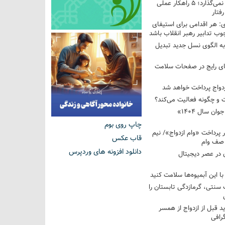
فرزندم به من احترام نمی‌گذارد؛ ۵ راهکار عملی
فتار
 هر اقدامی برای استیفای
ب تدابیر رهبر انقلاب باشد
به الگوی نسل جدید تبدیل
های رایج در صفحات سلامت
 و چگونه فعالیت می‌کند؟
رویداد ملی «انتخاب جوان سال ۱۴۰۴»
چاپ روی بوم
کوردار پرداخت «وام ازدواج»/ نیم
قاب عکس
 صف وام
دانلود افزونه های وردپرس
 در عصر دیجیتال
با این آبمیوه‌ها سلامت کنید
سنتی، گرمازدگی تابستان را
ید قبل از ازدواج از همسر
گرافی