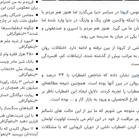
برای معکوس کردن این ر
نحوس
کرونا
در سراسر دنیا می‌گذرد اما هنوز هم مردم با
مجلس خبرگان رهبری:
 اینکه واکسن های رنگ و وارنگ در دنیا وارد شده اما
حقوق ملت باید در چارچو
ان ما می گیرد. هنوز هم مردم با اسپری و ضدعفونی و
چگونه اینفلوئنسرها 
شدند؟ +اینفوگرافی
یکی در میان به مدرسه می روند.
3مورد از شبه علم 
+اینفوگرافی
ز کرونا از بین نرفته و ادامه دارد. اختلالات روان
۴۵۰ هزار فقره وام ازدواج پرداخت خواهد شد
 به مراتب بیش از گذشته شده، ارتباطات کم، افسردگی
بانک شیر مادر چیست
است.
ین
نشان داده که شاخص اضطراب با 34 درصد و
+اینفوگرافی
اسامی ۳ بانک ر
های اختلال روانی در بین آن­ها بوده است.‍‍‍‍ همچنین نتیجه مطالعه‌­ای
میلیون نفر همچنان در
نشجو نشان داده که 25 درصد آن­ها اضطراب را تجربه کردند. دلایل ایجاد این اضطراب ناظر بر
روایت دوگانگی انسان
غ التحصیلی و ورود به بازار کار و ... بوده است.
+اینفوگرافی
کلیه‌های سنگ‌ساز را 
م، متوجه می شویم که ما نیز از این حالت های ناسالم
با این شربت‌های طب 
م. مراقبت از خود در این ایام می بایست اولویت اولمان
فراری دهید +اینفوگرافی
 کردن اضطراب ناشی از دوران کرونایی که با مشکلات
۱۱ سوال کلیدی که با
آینده‌تان بپرسید +اینفو