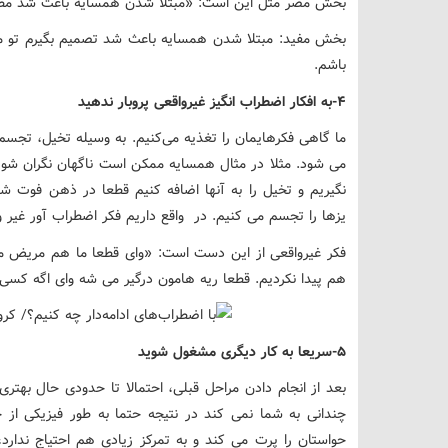
بخش مضر مثل این است: «مبتلا شدن همسایه باعث شد مطمئن
بخش مفید: مبتلا شدن همسایه باعث شد تصمیم بگیرم تو م
باشم.
4-به افکار اضطراب انگیز غیرواقعی پروبار ندهید
ما گاهی فکرهایمان را تغذیه می‌کنیم. به وسیله تخیل، تجسم، ی
می شود. مثلا در مثال همسایه ممکن است ناگهان نگران شویم ک
نگیریم و تخیل را به آنها اضافه کنیم قطعا در ذهن فوت
یزها را تجسم می کنیم. در واقع داریم فکر اضطراب آور غیر و
فکر غیرواقعی از این دست است: «وای قطعا ما هم مریض می 
هم پیدا نکردیم. قطعا ریه هامون درگیر می شه وای اگه کس
5-سریعا به کار دیگری مشغول شوید
بعد از انجام دادن مراحل قبلی، احتمالا تا حدودی حال بهت
چندانی به شما نمی کند در نتیجه حتما به طور فیزیکی از ج
حواستان را پرت می کند و به تمرکز زیادی هم احتیاج ندار