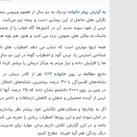
به گزارش پیام خانواده
نزدیک به دو سال از هجوم ویروس م
نگرانی های حاصل از این بیماری دست و پنجه نرم می‌کنند. با
ترس از نفوذ سویه جدید آن در کشورها گاه خواب را از چشم
ماسک به مکان های عمومی تردد می کنند و هنوز هم بچه ها 
همه اینها مواردی است که نشان می دهد اضطراب های ناشی ا
شناختی استرس زا، ترس آلود و اضطراب گونه در این دو سال
ها را افزایش داده و نیاز مردم به مراکز درمانی را بیشتر کرده 
نتایج مطالعه بر روی
خانواده
822 نفر از
کادر
درمان در
چ
نشانه‌های افسردگی با 30 درصد بیشترین نشانه­‌
در چین بر روی 7000 دا
ترس از آینده تحصیلی و شغلی و کاهش ارتباطات و تاخیر در فار
اگر به رفتارها و عملکردهای تکانشی خود بیشتر نظر بیاندازی
در امان نبوده ایم و این روزها اضطراب زیادی را تجربه می کنی
باشد و در این گزارش تلاش داریم برخی موارد برای مدیریت
دیگر زندگی هم گره خورده مطرح کنیم: