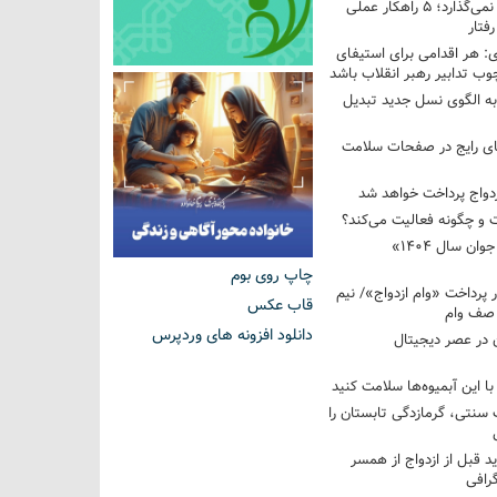
فرزندم به من احترام نمی‌گذارد؛ ۵ راهکار عملی
فتار
 هر اقدامی برای استیفای
ب تدابیر رهبر انقلاب باشد
به الگوی نسل جدید تبدیل
های رایج در صفحات سلامت
 و چگونه فعالیت می‌کند؟
رویداد ملی «انتخاب جوان سال ۱۴۰۴»
چاپ روی بوم
کوردار پرداخت «وام ازدواج»/ نیم
قاب عکس
 صف وام
دانلود افزونه های وردپرس
 در عصر دیجیتال
با این آبمیوه‌ها سلامت کنید
سنتی، گرمازدگی تابستان را
ید قبل از ازدواج از همسر
گرافی