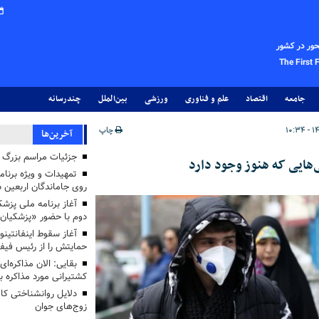
حور در کشور
The First 
جامعه
اقتصاد
علم و فناوری
ورزشی
بین‌الملل
چندرسانه
چاپ
آخرین‌ها
جزئیات مراسم بزرگ ج
ی‌هایی که هنوز وجود دارد
تمهیدات و ویژه برنام
روی جاماندگان اربعین د
دوم با حضور «پزشکیان
آغاز سقوط اینفانتینو
حمایتش را از رئیس فی
بقایی: الان مذاکره‌ای
کشتیرانی مورد مذاکره 
دلایل روانشناختی کا
زوج‌های جوان