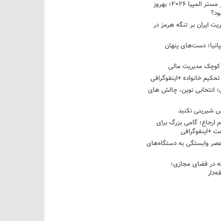
نبرد دو غول ایرانی در مستر المپیا ۲۰۲۶؛ بهروز
ود؟
یت ایران بر تنگه هرمز در
پانیا؛ دست‌های پنهان
کوچک مدیریت مالی
تحکیم خانواده +اینفوگرافی
؛ انتخابی نوین، چالش های
 شیرینی نکنید
م ارجاع؛ گامی بزرگ برای
ت +اینفوگرافی
عصر وابستگی به دستگاه‌های
 در فضای مجازی؛
‌دار