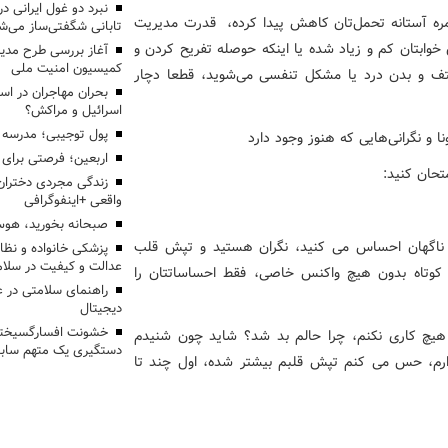
مره آستانه تحمل‌تان کاهش پیدا کرده، قدرت مدیریت
تابانی شگفتی‌ساز می‌ش
 خوابتان کم و زیاد شده یا اینکه حوصله تفریح کردن و
آغاز بررسی طرح مدیر
کمیسیون امنیت ملی
تف و بدن درد یا مشکل تنفسی می‌شوید، قطعا دچار
بحران مهاجران در اس
اسرائیل و مراکش؟
پول توجیبی؛ مدرسه 
اربعین؛ فرصتی برای 
تحان کنید:
زندگی مجردی دختران
واقعی +اینفوگرافی
صبحانه بخورید، هوس
 ناگهان احساس می کنید، نگران هستید و تپش قلب
پزشکی خانواده و نظا
عدالت و کیفیت در سلام
ی کوتاه بدون هیچ واکنس خاصی، فقط احساساتتان را
راهنمای سلامتی در 
دیجیتال
خشونت افسارگسیخته
 هیچ کاری نکنم، چرا حالم بد شد؟ شاید چون شنیدم
دستگیری یک متهم سابقه
رم، حس می کنم تپش قلبم بیشتر شده، اول چند تا