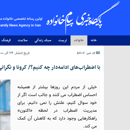
اولین رسانه تخصصی خانواده م
Family News Agency in Iran
خانه
خانواده
تربیت
سبک زندگی
سلامت
فرهنگ
کد خبر: 5707
تاریخ انتشار:
۲۴ آذر ۱۴۰۰ - ۱۰:۳۴
با اضطراب‌های ادامه‌دار چه کنیم؟/ کرونا و نگران
خیلی از مردم این روزها بیشتر از همیشه
احساس اضطراب می کنند و جالب است اگر از
خود سوال کنیم، علتش را نمی دانیم. برای
مدیریت اضطراب در لحظه «اکنون»
راهکارهایی وجود دارد که به کاهش آن کمک
می کند.