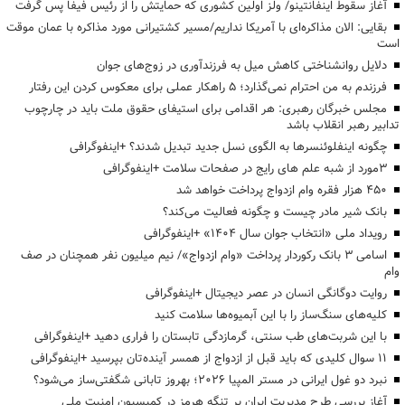
آغاز سقوط اینفانتینو/ ولز اولین کشوری که حمایتش را از رئیس فیفا پس گرفت
بقایی: الان مذاکره‌ای با آمریکا نداریم/مسیر کشتیرانی مورد مذاکره با عمان موقت
است
دلایل روانشناختی کاهش میل به فرزندآوری در زوج‌های جوان
فرزندم به من احترام نمی‌گذارد؛ ۵ راهکار عملی برای معکوس کردن این رفتار
مجلس خبرگان رهبری: هر اقدامی برای استیفای حقوق ملت باید در چارچوب
تدابیر رهبر انقلاب باشد
چگونه اینفلوئنسرها به الگوی نسل جدید تبدیل شدند؟ +اینفوگرافی
3مورد از شبه علم های رایج در صفحات سلامت +اینفوگرافی
۴۵۰ هزار فقره وام ازدواج پرداخت خواهد شد
بانک شیر مادر چیست و چگونه فعالیت می‌کند؟
رویداد ملی «انتخاب جوان سال ۱۴۰۴» +اینفوگرافی
اسامی ۳ بانک رکوردار پرداخت «وام ازدواج»/ نیم میلیون نفر همچنان در صف
وام
روایت دوگانگی انسان در عصر دیجیتال +اینفوگرافی
کلیه‌های سنگ‌ساز را با این آبمیوه‌ها سلامت کنید
با این شربت‌های طب سنتی، گرمازدگی تابستان را فراری دهید +اینفوگرافی
۱۱ سوال کلیدی که باید قبل از ازدواج از همسر آینده‌تان بپرسید +اینفوگرافی
نبرد دو غول ایرانی در مستر المپیا ۲۰۲۶؛ بهروز تابانی شگفتی‌ساز می‌شود؟
آغاز بررسی طرح مدیریت ایران بر تنگه هرمز در کمیسیون امنیت ملی