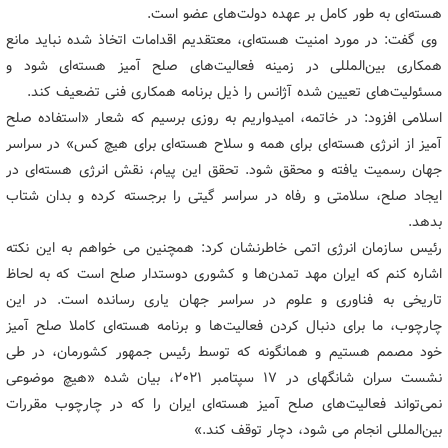
هسته‌ای به طور کامل بر عهده دولت‌های عضو است.
وی گفت: در مورد امنیت هسته‌ای، معتقدیم اقدامات اتخاذ شده نباید مانع
همکاری بین‌المللی در زمینه فعالیت‌های صلح آمیز هسته‌ای شود و
مسئولیت‌های تعیین شده آژانس را ذیل برنامه همکاری فنی تضعیف کند.
اسلامی افزود: در خاتمه، امیدواریم به روزی برسیم که شعار «استفاده صلح
آمیز از انرژی هسته‌ای برای همه و سلاح هسته‌ای برای هیچ کس» در سراسر
جهان رسمیت یافته و محقق شود. تحقق این پیام، نقش انرژی هسته‌ای در
ایجاد صلح، سلامتی و رفاه در سراسر گیتی را برجسته کرده و بدان شتاب
بدهد.
رئیس سازمان انرژی اتمی خاطرنشان کرد: همچنین می خواهم به این نکته
اشاره کنم که ایران مهد تمدن‌ها و کشوری دوستدار صلح است که به لحاظ
تاریخی به فناوری و علوم در سراسر جهان یاری رسانده است. در این
چارچوب، ما برای دنبال کردن فعالیت‌ها و برنامه هسته‌ای کاملا صلح آمیز
خود مصمم هستیم و همانگونه که توسط رئیس جمهور کشورمان، در طی
نشست سران شانگهای در ۱۷ سپتامبر ۲۰۲۱، بیان شده «هیچ موضوعی
نمی‌تواند فعالیت‌های صلح آمیز هسته‌ای ایران را که در چارچوب مقررات
بین‌المللی انجام می شود، دچار توقف کند.»