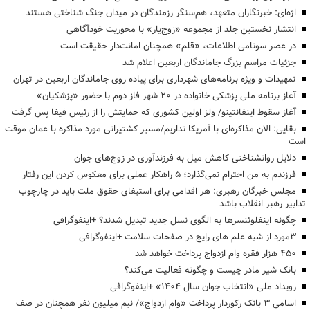
اژه‌ای: خبرنگاران متعهد، هم‌سنگر رزمندگان در میدان جنگ شناختی هستند
انتشار نخستین جلد از مجموعه «زوج‌یار» با محوریت خودآگاهی
در عصر سونامی اطلاعات، «قلم» همچنان امانت‌دار حقیقت است
جزئیات مراسم بزرگ جاماندگان اربعین اعلام شد
تمهیدات و ویژه برنامه‌های شهرداری برای پیاده روی جاماندگان اربعین در تهران
آغاز برنامه ملی پزشکی خانواده در ۲۰ شهر فاز دوم با حضور «پزشکیان»
آغاز سقوط اینفانتینو/ ولز اولین کشوری که حمایتش را از رئیس فیفا پس گرفت
بقایی: الان مذاکره‌ای با آمریکا نداریم/مسیر کشتیرانی مورد مذاکره با عمان موقت
است
دلایل روانشناختی کاهش میل به فرزندآوری در زوج‌های جوان
فرزندم به من احترام نمی‌گذارد؛ ۵ راهکار عملی برای معکوس کردن این رفتار
مجلس خبرگان رهبری: هر اقدامی برای استیفای حقوق ملت باید در چارچوب
تدابیر رهبر انقلاب باشد
چگونه اینفلوئنسرها به الگوی نسل جدید تبدیل شدند؟ +اینفوگرافی
3مورد از شبه علم های رایج در صفحات سلامت +اینفوگرافی
۴۵۰ هزار فقره وام ازدواج پرداخت خواهد شد
بانک شیر مادر چیست و چگونه فعالیت می‌کند؟
رویداد ملی «انتخاب جوان سال ۱۴۰۴» +اینفوگرافی
اسامی ۳ بانک رکوردار پرداخت «وام ازدواج»/ نیم میلیون نفر همچنان در صف