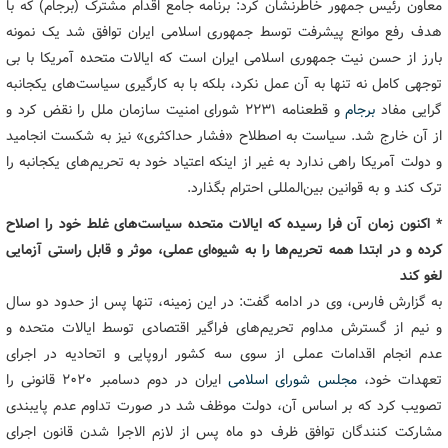
معاون رئیس جمهور خاطرنشان کرد: برنامه جامع اقدام مشترک (برجام) که با
هدف رفع موانع پیشرفت توسط جمهوری اسلامی ایران توافق شد یک نمونه
بارز از حسن نیت جمهوری اسلامی ایران است که ایالات متحده آمریکا با بی
توجهی کامل نه تنها به آن عمل نکرد، بلکه با به کارگیری سیاست‌های یکجانبه
گرایی مفاد
برجام
و قطعنامه ۲۲۳۱ شورای امنیت سازمان ملل را نقض کرد و
از آن خارج شد. سیاست به اصطلاح «فشار حداکثری» نیز به شکست انجامید
و دولت آمریکا راهی ندارد به غیر از اینکه اعتیاد خود به تحریم‌های یکجانبه را
ترک کند و به قوانین بین‌المللی احترام بگذارد.
* اکنون زمان آن فرا رسیده که ایالات متحده سیاست‌های غلط خود را اصلاح
کرده و در ابتدا همه تحریم‌ها را به شیوه‌ای عملی، موثر و قابل راستی آزمایی
لغو کند
به گزارش فارس، وی در ادامه گفت:‌ در این زمینه، تنها پس از حدود دو سال
و نیم از گسترش مداوم تحریم‌های فراگیر اقتصادی توسط ایالات متحده و
عدم انجام اقدامات عملی از سوی سه کشور اروپایی و اتحادیه در اجرای
تعهدات خود،
مجلس شورای اسلامی
ایران در دوم دسامبر ۲۰۲۰ قانونی را
تصویب کرد که بر اساس آن، دولت موظف شد در صورت تداوم عدم پایبندی
مشارکت کنندگان توافق ظرف دو ماه پس از لازم الاجرا شدن قانون اجرای