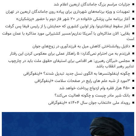
جزئیات مراسم بزرگ جاماندگان اربعین اعلام شد
تمهیدات و ویژه برنامه‌های شهرداری برای پیاده روی جاماندگان اربعین در تهران
آغاز برنامه ملی پزشکی خانواده در ۲۰ شهر فاز دوم با حضور «پزشکیان»
آغاز سقوط اینفانتینو/ ولز اولین کشوری که حمایتش را از رئیس فیفا پس گرفت
بقایی: الان مذاکره‌ای با آمریکا نداریم/مسیر کشتیرانی مورد مذاکره با عمان موقت
است
دلایل روانشناختی کاهش میل به فرزندآوری در زوج‌های جوان
فرزندم به من احترام نمی‌گذارد؛ ۵ راهکار عملی برای معکوس کردن این رفتار
مجلس خبرگان رهبری: هر اقدامی برای استیفای حقوق ملت باید در چارچوب
تدابیر رهبر انقلاب باشد
چگونه اینفلوئنسرها به الگوی نسل جدید تبدیل شدند؟ +اینفوگرافی
3مورد از شبه علم های رایج در صفحات سلامت +اینفوگرافی
۴۵۰ هزار فقره وام ازدواج پرداخت خواهد شد
بانک شیر مادر چیست و چگونه فعالیت می‌کند؟
رویداد ملی «انتخاب جوان سال ۱۴۰۴» +اینفوگرافی