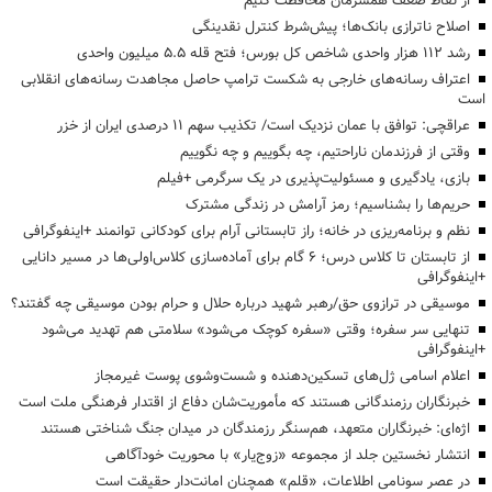
از نقاط ضعف همسرمان محافظت کنیم
اصلاح ناترازی بانک‌ها؛ پیش‌شرط کنترل نقدینگی
رشد ۱۱۲ هزار واحدی شاخص کل بورس؛ فتح قله ۵.۵ میلیون واحدی
اعتراف رسانه‌های خارجی به شکست ترامپ حاصل مجاهدت رسانه‌های انقلابی
است
عراقچی: توافق با عمان نزدیک است/ تکذیب سهم ۱۱ درصدی ایران از خزر
وقتی از فرزندمان ناراحتیم، چه بگوییم و چه نگوییم
بازی، یادگیری و مسئولیت‌پذیری در یک سرگرمی +فیلم
حریم‌ها را بشناسیم؛ رمز آرامش در زندگی مشترک
نظم و برنامه‌ریزی در خانه؛ راز تابستانی آرام برای کودکانی توانمند +اینفوگرافی
از تابستان تا کلاس درس؛ ۶ گام برای آماده‌سازی کلاس‌اولی‌ها در مسیر دانایی
+اینفوگرافی
موسیقی در ترازوی حق/رهبر شهید درباره حلال و حرام بودن موسیقی چه گفتند؟
تنهایی سر سفره؛ وقتی «سفره کوچک می‌شود» سلامتی هم تهدید می‌شود
+اینفوگرافی
اعلام اسامی ژل‌های تسکین‌دهنده و شست‌وشوی پوست غیرمجاز
خبرنگاران رزمندگانی هستند که مأموریت‌شان دفاع از اقتدار فرهنگی ملت است
اژه‌ای: خبرنگاران متعهد، هم‌سنگر رزمندگان در میدان جنگ شناختی هستند
انتشار نخستین جلد از مجموعه «زوج‌یار» با محوریت خودآگاهی
در عصر سونامی اطلاعات، «قلم» همچنان امانت‌دار حقیقت است