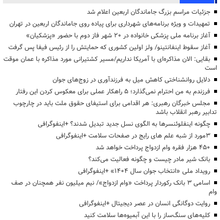
جزئیات مراسم بزرگ جاماندگان اربعین اعلام شد
تمهیدات و ویژه برنامه‌های شهرداری برای پیاده روی جاماندگان اربعین در تهران
آغاز برنامه ملی پزشکی خانواده در ۲۰ شهر فاز دوم با حضور «پزشکیان»
آغاز سقوط اینفانتینو/ ولز اولین کشوری که حمایتش را از رئیس فیفا پس گرفت
بقایی: الان مذاکره‌ای با آمریکا نداریم/مسیر کشتیرانی مورد مذاکره با عمان موقت
است
دلایل روانشناختی کاهش میل به فرزندآوری در زوج‌های جوان
فرزندم به من احترام نمی‌گذارد؛ ۵ راهکار عملی برای معکوس کردن این رفتار
مجلس خبرگان رهبری: هر اقدامی برای استیفای حقوق ملت باید در چارچوب
تدابیر رهبر انقلاب باشد
چگونه اینفلوئنسرها به الگوی نسل جدید تبدیل شدند؟ +اینفوگرافی
3مورد از شبه علم های رایج در صفحات سلامت +اینفوگرافی
۴۵۰ هزار فقره وام ازدواج پرداخت خواهد شد
بانک شیر مادر چیست و چگونه فعالیت می‌کند؟
رویداد ملی «انتخاب جوان سال ۱۴۰۴» +اینفوگرافی
اسامی ۳ بانک رکوردار پرداخت «وام ازدواج»/ نیم میلیون نفر همچنان در صف
وام
روایت دوگانگی انسان در عصر دیجیتال +اینفوگرافی
کلیه‌های سنگ‌ساز را با این آبمیوه‌ها سلامت کنید