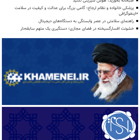
صبحانه بخورید، هوس شیرینی نکنید
پزشکی خانواده و نظام ارجاع؛ گامی بزرگ برای عدالت و کیفیت در سلامت
+اینفوگرافی
راهنمای سلامتی در عصر وابستگی به دستگاه‌های دیجیتال
خشونت افسارگسیخته در فضای مجازی؛ دستگیری یک متهم سابقه‌دار