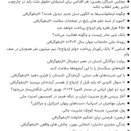
مجلس خبرگان رهبری: هر اقدامی برای استیفای حقوق ملت باید در چارچوب
تدابیر رهبر انقلاب باشد
چگونه اینفلوئنسرها به الگوی نسل جدید تبدیل شدند؟ +اینفوگرافی
3مورد از شبه علم های رایج در صفحات سلامت +اینفوگرافی
۴۵۰ هزار فقره وام ازدواج پرداخت خواهد شد
بانک شیر مادر چیست و چگونه فعالیت می‌کند؟
رویداد ملی «انتخاب جوان سال ۱۴۰۴» +اینفوگرافی
اسامی ۳ بانک رکوردار پرداخت «وام ازدواج»/ نیم میلیون نفر همچنان در صف
وام
روایت دوگانگی انسان در عصر دیجیتال +اینفوگرافی
کلیه‌های سنگ‌ساز را با این آبمیوه‌ها سلامت کنید
با این شربت‌های طب سنتی، گرمازدگی تابستان را فراری دهید +اینفوگرافی
۱۱ سوال کلیدی که باید قبل از ازدواج از همسر آینده‌تان بپرسید +اینفوگرافی
نبرد دو غول ایرانی در مستر المپیا ۲۰۲۶؛ بهروز تابانی شگفتی‌ساز می‌شود؟
آغاز بررسی طرح مدیریت ایران بر تنگه هرمز در کمیسیون امنیت ملی
بحران مهاجران در اسپانیا؛ دست‌های پنهان اسرائیل و مراکش؟
پول توجیبی؛ مدرسه کوچک مدیریت مالی
اربعین؛ فرصتی برای تحکیم خانواده +اینفوگرافی
زندگی مجردی دختران؛ انتخابی نوین، چالش های واقعی +اینفوگرافی