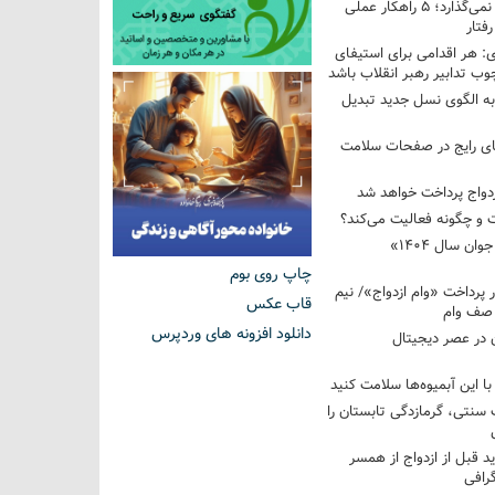
فرزندم به من احترام نمی‌گذارد؛ ۵ راهکار عملی
فتار
 هر اقدامی برای استیفای
ب تدابیر رهبر انقلاب باشد
به الگوی نسل جدید تبدیل
های رایج در صفحات سلامت
 و چگونه فعالیت می‌کند؟
رویداد ملی «انتخاب جوان سال ۱۴۰۴»
چاپ روی بوم
کوردار پرداخت «وام ازدواج»/ نیم
قاب عکس
 صف وام
دانلود افزونه های وردپرس
 در عصر دیجیتال
با این آبمیوه‌ها سلامت کنید
سنتی، گرمازدگی تابستان را
ید قبل از ازدواج از همسر
گرافی