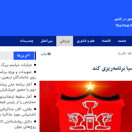
حور در کشور
The First 
جامعه
اقتصاد
علم و فناوری
ورزشی
بین‌الملل
چندرسانه
چاپ
آخرین‌ها
جزئیات مراسم بزرگ ج
ا برنامه‌ریزی کند
تمهیدات و ویژه برنام
روی جاماندگان اربعین د
دوم با حضور «پزشکیان
آغاز سقوط اینفانتینو
حمایتش را از رئیس فی
بقایی: الان مذاکره‌ای
کشتیرانی مورد مذاکره 
دلایل روانشناختی کا
زوج‌های جوان