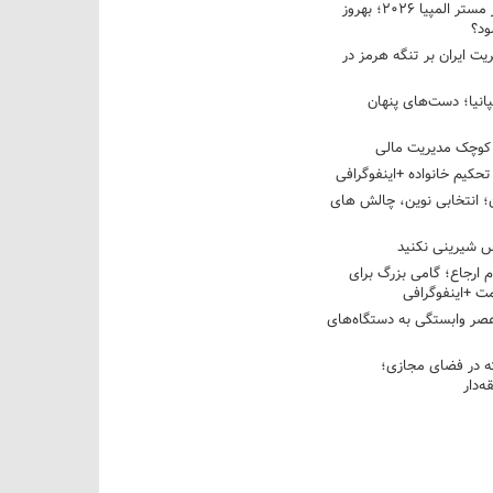
نبرد دو غول ایرانی در مستر المپیا ۲۰۲۶؛ بهروز
ود؟
یت ایران بر تنگه هرمز در
پانیا؛ دست‌های پنهان
کوچک مدیریت مالی
تحکیم خانواده +اینفوگرافی
؛ انتخابی نوین، چالش های
 شیرینی نکنید
م ارجاع؛ گامی بزرگ برای
ت +اینفوگرافی
عصر وابستگی به دستگاه‌های
 در فضای مجازی؛
‌دار