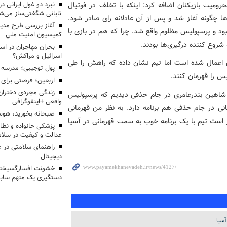
رومیت بازیکنان اضافه کرد: اینکه با تخلف در فوتبال
تابانی شگفتی‌ساز می‌ش
‌ها چگونه آغاز شد و پس از آن عادلانه رای صادر شود.
آغاز بررسی طرح مدیر
بود و پرسپولیس مظلوم واقع شد. چرا که هم در بازی با
کمیسیون امنیت ملی
روع کننده درگیری‌ها بودند.
بحران مهاجران در اس
اسرائیل و مراکش؟
اعمال شده است اما تیم نشان داده که راهش را طی
پول توجیبی؛ مدرسه 
لیس را قهرمان کنند.
اربعین؛ فرصتی برای 
زندگی مجردی دختران
ل شاهین بندرعامری در جام حذفی دیدیم که پرسپولیس
واقعی +اینفوگرافی
 در جام حذفی هم برنامه دارد. به نظر من قهرمانی
صبحانه بخورید، هوس
است تیم با یک برنامه خوب به سمت قهرمانی در آسیا
پزشکی خانواده و نظا
عدالت و کیفیت در سلام
راهنمای سلامتی در 
دیجیتال
خشونت افسارگسیخته
دستگیری یک متهم سابقه
آسیا