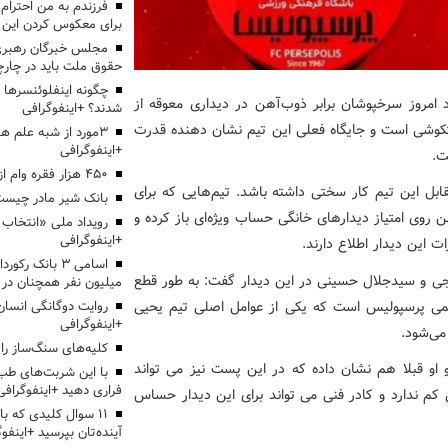
برای معکوس کردن این ر
مجلس خبرگان رهبری:
حقوق ملت باید در چارچو
چگونه اینفلوئنسرها 
امروز سرخپوشان برابر ذوب‌آهن در دیداری معوقه از
شدند؟ +اینفوگرافی
کوشی است و جایگاه فعلی این تیم نشان دهنده قدرت
3مورد از شبه علم 
+اینفوگرافی
ت.
۴۵۰ هزار فقره وام ازدواج پرداخت خواهد شد
بل این تیم کار سختی داشته باشد. تیم‌هایی که برای
بانک شیر مادر چیست
ن روی امتیاز دیدارهای خانگی‌ حساب ویژه‌ای باز کرده و
+اینفوگرافی
 این دیدار اطلاع دارند.
اسامی ۳ بانک ر
جی و سیدجلال حسینی در این دیدار گفت: به طور قطع
میلیون نفر همچنان در
تیمی پرسپولیس است که یکی از عوامل اصلی تیم یحیی
روایت دوگانگی انسان
+اینفوگرافی
می‌شود.
کلیه‌های سنگ‌ساز را 
و او قبلا هم نشان داده که در این پست نیز می تواند
با این شربت‌های طب 
فراری دهید +اینفوگرافی
م ندارد و کادر فنی می تواند برای این دیدار حساس
۱۱ سوال کلیدی که با
آینده‌تان بپرسید +اینفو