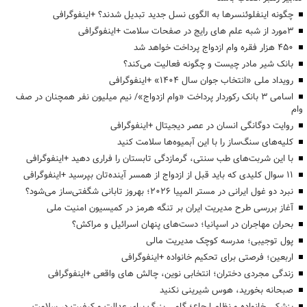
چگونه اینفلوئنسرها به الگوی نسل جدید تبدیل شدند؟ +اینفوگرافی
3مورد از شبه علم های رایج در صفحات سلامت +اینفوگرافی
۴۵۰ هزار فقره وام ازدواج پرداخت خواهد شد
بانک شیر مادر چیست و چگونه فعالیت می‌کند؟
رویداد ملی «انتخاب جوان سال ۱۴۰۴» +اینفوگرافی
اسامی ۳ بانک رکوردار پرداخت «وام ازدواج»/ نیم میلیون نفر همچنان در صف
وام
روایت دوگانگی انسان در عصر دیجیتال +اینفوگرافی
کلیه‌های سنگ‌ساز را با این آبمیوه‌ها سلامت کنید
با این شربت‌های طب سنتی، گرمازدگی تابستان را فراری دهید +اینفوگرافی
۱۱ سوال کلیدی که باید قبل از ازدواج از همسر آینده‌تان بپرسید +اینفوگرافی
نبرد دو غول ایرانی در مستر المپیا ۲۰۲۶؛ بهروز تابانی شگفتی‌ساز می‌شود؟
آغاز بررسی طرح مدیریت ایران بر تنگه هرمز در کمیسیون امنیت ملی
بحران مهاجران در اسپانیا؛ دست‌های پنهان اسرائیل و مراکش؟
پول توجیبی؛ مدرسه کوچک مدیریت مالی
اربعین؛ فرصتی برای تحکیم خانواده +اینفوگرافی
زندگی مجردی دختران؛ انتخابی نوین، چالش های واقعی +اینفوگرافی
صبحانه بخورید، هوس شیرینی نکنید
پزشکی خانواده و نظام ارجاع؛ گامی بزرگ برای عدالت و کیفیت در سلامت