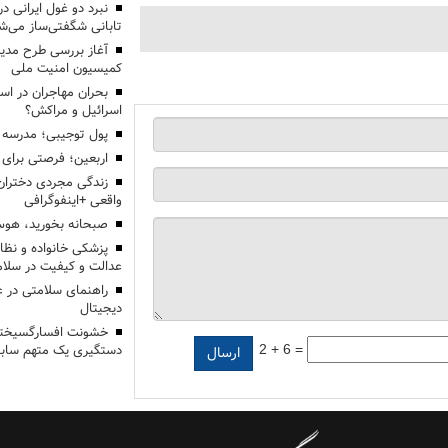
تابانی شگفتی‌ساز می‌ش
آغاز بررسی طرح مدیر
کمیسیون امنیت ملی
بحران مهاجران در اس
اسرائیل و مراکش؟
پول توجیبی؛ مدرسه 
اربعین؛ فرصتی برای 
زندگی مجردی دختران
واقعی +اینفوگرافی
صبحانه بخورید، هوس
پزشکی خانواده و نظا
عدالت و کیفیت در سلام
راهنمای سلامتی در 
دیجیتال
خشونت افسارگسیخته
2 + 6 =
دستگیری یک متهم سابقه