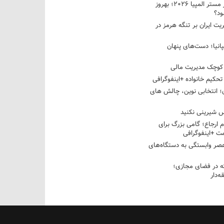
نبرد دو غول ایرانی در مستر المپیا ۲۰۲۶؛ بهروز
ود؟
یت ایران بر تنگه هرمز در
پانیا؛ دست‌های پنهان
کوچک مدیریت مالی
تحکیم خانواده +اینفوگرافی
؛ انتخابی نوین، چالش های
 شیرینی نکنید
م ارجاع؛ گامی بزرگ برای
ت +اینفوگرافی
عصر وابستگی به دستگاه‌های
 در فضای مجازی؛
‌دار