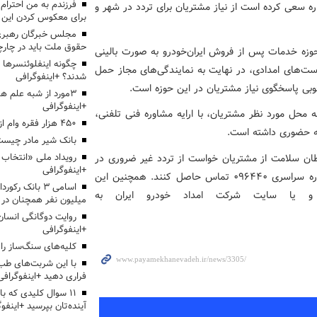
ه سعی کرده است از نیاز مشتریان برای تردد در شهر و
برای معکوس کردن این ر
مجلس خبرگان رهبری:
حقوق ملت باید در چارچو
ست‌های امدادی حوزه خدمات پس از فروش ایران‌خودرو به صورت بالینی
چگونه اینفلوئنسرها 
نجام رسیده و تنها ۲۱ درصد از درخواست‌های امدادی، در نهایت به نمایندگی‌های مجاز حمل
شدند؟ +اینفوگرافی
ی پاسخگوی نیاز مشتریان در این حوزه است.
3مورد از شبه علم 
+اینفوگرافی
ه محل مورد نظر مشتریان، با ارایه مشاوره فنی تلفنی،
۴۵۰ هزار فقره وام ازدواج پرداخت خواهد شد
ه حضوری داشته‌ است.
بانک شیر مادر چیست
ن سلامت از مشتریان خواست از تردد غیر ضروری در
+اینفوگرافی
شهر پرهیز کنند و در صورت نیاز به دریافت خدمات با شماره سراسری ۰۹۶۴۴۰ تماس حاصل کنند. همچنین این
اسامی ۳ بانک ر
 و یا سایت شرکت امداد خودرو ایران به
میلیون نفر همچنان در
روایت دوگانگی انسان
+اینفوگرافی
کلیه‌های سنگ‌ساز را 
با این شربت‌های طب 
فراری دهید +اینفوگرافی
۱۱ سوال کلیدی که با
آینده‌تان بپرسید +اینفو