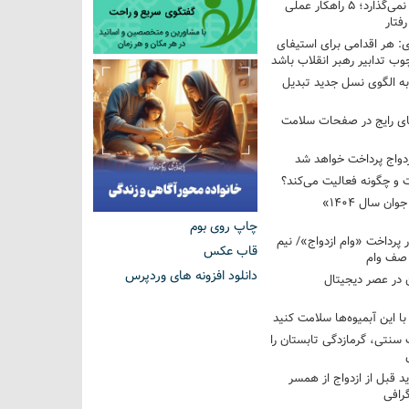
فرزندم به من احترام نمی‌گذارد؛ ۵ راهکار عملی
فتار
 هر اقدامی برای استیفای
ب تدابیر رهبر انقلاب باشد
به الگوی نسل جدید تبدیل
های رایج در صفحات سلامت
 و چگونه فعالیت می‌کند؟
رویداد ملی «انتخاب جوان سال ۱۴۰۴»
چاپ روی بوم
کوردار پرداخت «وام ازدواج»/ نیم
قاب عکس
 صف وام
دانلود افزونه های وردپرس
 در عصر دیجیتال
با این آبمیوه‌ها سلامت کنید
سنتی، گرمازدگی تابستان را
ید قبل از ازدواج از همسر
گرافی