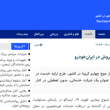
حور در کشور
The First 
جامعه
اقتصاد
علم و فناوری
ورزشی
بین‌الملل
چندرسانه
چاپ
آخرین‌ها
جزئیات مراسم بزرگ ج
وش در ایران‌خودرو
تمهیدات و ویژه برنام
روی جاماندگان اربعین د
 موج چهارم کرونا در کشور، طرح ارایه خدمت در
دوم با حضور «پزشکیان
 عنوان یک شرکت خدماتی، بدون تعطیلی در کنار
آغاز سقوط اینفانتینو
حمایتش را از رئیس فی
بقایی: الان مذاکره‌ای
کشتیرانی مورد مذاکره 
و به نقل از ایکوپرس ، همزمان با شیوع بیماری کووید ۱۹، ایساکو در راستای مسئولیت
دلایل روانشناختی کا
، بیش از گذشته بر دریافت خدمات غیرحضوری در محل
زوج‌های جوان