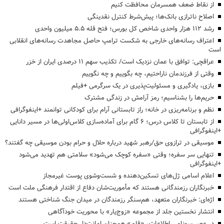
از نقاط ضعف همسرمان محافظت کنیم
اصلاح ناترازی بانک‌ها؛ پیش‌شرط کنترل نقدینگی
رشد ۱۱۲ هزار واحدی شاخص کل بورس؛ فتح قله ۵.۵ میلیون واحدی
اعتراف رسانه‌های خارجی به شکست ترامپ حاصل مجاهدت رسانه‌های انقلابی
است
عراقچی: توافق با عمان نزدیک است/ تکذیب سهم ۱۱ درصدی ایران از خزر
وقتی از فرزندمان ناراحتیم، چه بگوییم و چه نگوییم
بازی، یادگیری و مسئولیت‌پذیری در یک سرگرمی +فیلم
حریم‌ها را بشناسیم؛ رمز آرامش در زندگی مشترک
نظم و برنامه‌ریزی در خانه؛ راز تابستانی آرام برای کودکانی توانمند +اینفوگرافی
از تابستان تا کلاس درس؛ ۶ گام برای آماده‌سازی کلاس‌اولی‌ها در مسیر دانایی
+اینفوگرافی
موسیقی در ترازوی حق/رهبر شهید درباره حلال و حرام بودن موسیقی چه گفتند؟
تنهایی سر سفره؛ وقتی «سفره کوچک می‌شود» سلامتی هم تهدید می‌شود
+اینفوگرافی
اعلام اسامی ژل‌های تسکین‌دهنده و شست‌وشوی پوست غیرمجاز
خبرنگاران رزمندگانی هستند که مأموریت‌شان دفاع از اقتدار فرهنگی ملت است
اژه‌ای: خبرنگاران متعهد، هم‌سنگر رزمندگان در میدان جنگ شناختی هستند
انتشار نخستین جلد از مجموعه «زوج‌یار» با محوریت خودآگاهی
در عصر سونامی اطلاعات، «قلم» همچنان امانت‌دار حقیقت است