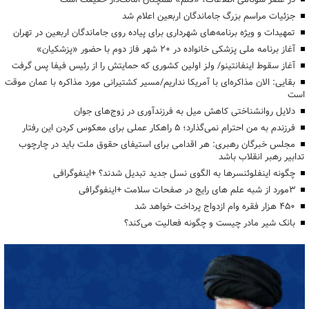
جزئیات مراسم بزرگ جاماندگان اربعین اعلام شد
تمهیدات و ویژه برنامه‌های شهرداری برای پیاده روی جاماندگان اربعین در تهران
آغاز برنامه ملی پزشکی خانواده در ۲۰ شهر فاز دوم با حضور «پزشکیان»
آغاز سقوط اینفانتینو/ ولز اولین کشوری که حمایتش را از رئیس فیفا پس گرفت
بقایی: الان مذاکره‌ای با آمریکا نداریم/مسیر کشتیرانی مورد مذاکره با عمان موقت
است
دلایل روانشناختی کاهش میل به فرزندآوری در زوج‌های جوان
فرزندم به من احترام نمی‌گذارد؛ ۵ راهکار عملی برای معکوس کردن این رفتار
مجلس خبرگان رهبری: هر اقدامی برای استیفای حقوق ملت باید در چارچوب
تدابیر رهبر انقلاب باشد
چگونه اینفلوئنسرها به الگوی نسل جدید تبدیل شدند؟ +اینفوگرافی
3مورد از شبه علم های رایج در صفحات سلامت +اینفوگرافی
۴۵۰ هزار فقره وام ازدواج پرداخت خواهد شد
بانک شیر مادر چیست و چگونه فعالیت می‌کند؟