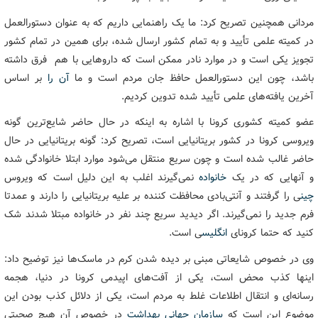
مردانی همچنین تصریح کرد: ما یک راهنمایی داریم که به عنوان دستورالعمل
در کمیته علمی تأیید و به تمام کشور ارسال شده، برای همین در تمام کشور
تجویز یکی است و در موارد نادر ممکن است که داروهایی با هم فرق داشته
باشد، چون این دستورالعمل حافظ جان مردم است و ما
آن را
بر اساس
آخرین یافته‌های علمی تأیید شده تدوین کردیم.
عضو کمیته کشوری کرونا با اشاره به اینکه در حال حاضر شایع‌ترین گونه
ویروسی کرونا در کشور بریتانیایی است، تصریح کرد: گونه بریتانیایی در حال
حاضر غالب شده است و چون سریع منتقل می‌شود موارد ابتلا خانوادگی شده
و آنهایی که در یک
خانواده
نمی‌گیرند اغلب به این دلیل است که ویروس
چین
ی را گرفتند و آنتی‌بادی محافظت کننده بر علیه بریتانیایی را دارند و عمدتا
فرم جدید را نمی‌گیرند. اگر دیدید سریع چند نفر در خانواده مبتلا شدند شک
کنید که حتما کرونای
انگلیس
ی است.
وی در خصوص شایعاتی مبنی بر دیده شدن کرم در ماسک‌ها نیز توضیح داد:
اینها کذب محض است، یکی از آفت‌های اپیدمی کرونا در دنیا، هجمه
رسانه‌ای و انتقال اطلاعات غلط به مردم است، یکی از دلائل کذب بودن این
موضوع این است که
سازمان جهانی بهداشت
در خصوص آن هیچ صحبتی