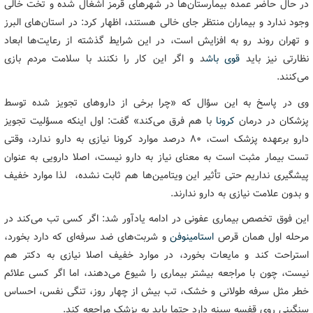
در حال حاضر عمده بیمارستان‌ها در شهرهای قرمز اشغال شده و تخت خالی
وجود ندارد و بیماران منتظر جای خالی هستند، اظهار کرد: در استان‌های البرز
و تهران روند رو به افزایش است، در این شرایط گذشته از رعایت‌ها ابعاد
نظارتی نیز باید
قوی باش
د و اگر این کار را نکنند با سلامت مردم بازی
می‌کنند.
وی در پاسخ به این سؤال که «چرا برخی از داروهای تجویز شده توسط
پزشکان در درمان
کرونا
با هم فرق می‌کند» گفت: اول اینکه مسؤلیت تجویز
دارو برعهده پزشک است، 80 درصد موارد کرونا نیازی به دارو ندارد، وقتی
تست بیمار مثبت است به معنای نیاز به دارو نیست، اصلا دارویی به عنوان
پیشگیری نداریم حتی تأثیر این ویتامین‌ها هم ثابت نشده، لذا موارد خفیف
و بدون علامت نیازی به دارو ندارند.
این فوق تخصص بیماری عفونی در ادامه یادآور شد: اگر کسی تب می‌کند در
مرحله اول همان قرص
استامینوفن
و شربت‌های ضد سرفه‌ای که دارد بخورد،
استراحت کند و مایعات بخورد، در موارد خفیف اصلا نیازی به دکتر هم
نیست، چون با مراجعه بیشتر بیماری را شیوع می‌دهند، اما اگر کسی علائم
خطر مثل سرفه طولانی و خشک، تب بیش از چهار روز، تنگی نفس، احساس
سنگینی روی قفسه سینه دارد حتما باید به پزشک مراجعه کند.