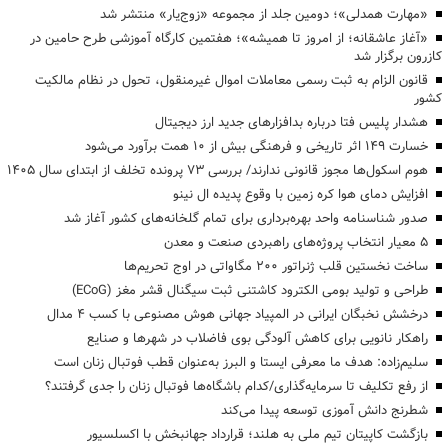
«مهارت همدلی»؛ دومین جلد از مجموعه «زوج‌یار» منتشر شد
«آغاز عاشقانه؛ از امروز تا همیشه»؛ هفتمین کارگاه آموزشی طرح حامین در
کازرون برگزار شد
قانون الزام به ثبت رسمی معاملات اموال غیرمنقول، تحول در نظام مالکیت
کشور
هشدار پلیس فتا درباره بدافزارهای جدید ارز دیجیتال
خسارت ۱۴۹ اثر تاریخی و فرهنگی بیش از ۱۰ همت برآورد می‌شود
هوم اسکول‌ها مجوز قانونی ندارند/ بررسی ۷۳ پرونده تخلف از ابتدای سال ۱۴۰۵
افزایش دمای هوا کره زمین با وقوع پدیده ال نینو
صدور شناسنامه واحد بهره‌برداری برای تمام گلخانه‌های کشور آغاز شد
۵ معیار انتخاب پروژه‌های راهبردی صنعت و معدن
ساخت نخستین قلب ژنراتور ۲۰۰ مگاواتی در اوج تحریم‌ها
طراحی و تولید بومی الکترود کاشتنی ثبت سیگنال قشر مغز (ECoG)
درخشش نخبگان ایرانی در المپیاد جهانی هوش مصنوعی با کسب ۴ مدال
راهکار نانویی برای کاهش آلودگی بوی فاضلاب در شهرها و صنایع
سلیم‌زاده: هدف‌ ما معرفی ایستا و البرز به‌عنوان قطب فوتبال زنان است
از رفع تکلیف تا سرمایه‌گذاری/کدام باشگاه‌ها فوتبال زنان را جدی گرفتند؟
شطرنج دانش آموزی توسعه پیدا می‌کند
بازگشت کاپیتان تیم ملی به هلند؛ قرارداد جهانبخش با اکسلسیور