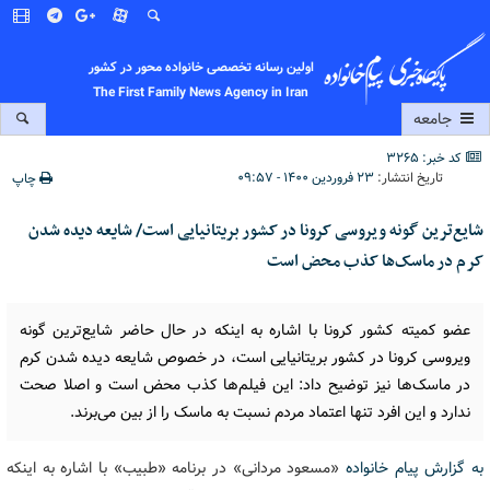
اولین رسانه تخصصی خانواده محور در کشور
The First Family News Agency in Iran
جامعه
کد خبر: 3265
تاریخ انتشار:
۲۳ فروردین ۱۴۰۰ - ۰۹:۵۷
چاپ
شایع‌ترین گونه ویروسی کرونا در کشور بریتانیایی است/ شایعه دیده شدن
کرم در ماسک‌ها کذب محض است
عضو کمیته کشور کرونا با اشاره به اینکه در حال حاضر شایع‌ترین گونه
ویروسی کرونا در کشور بریتانیایی است، در خصوص شایعه دیده شدن کرم
در ماسک‌ها نیز توضیح داد: این فیلم‌ها کذب محض است و اصلا صحت
ندارد و این افرد تنها اعتماد مردم نسبت به ماسک را از بین می‌برند.
به گزارش پیام خانواده
«مسعود مردانی» در برنامه «طبیب» با اشاره به اینکه