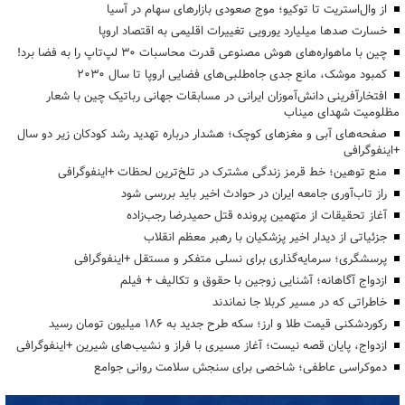
از وال‌استریت تا توکیو؛ موج صعودی بازارهای سهام در آسیا
خسارت صدها میلیارد یورویی تغییرات اقلیمی به اقتصاد اروپا
چین با ماهواره‌های هوش مصنوعی قدرت محاسبات 30 لپ‌تاپ را به فضا برد!
کمبود موشک، مانع جدی جاه‌طلبی‌های فضایی اروپا تا سال ۲۰۳۰
افتخارآفرینی دانش‌آموزان ایرانی در مسابقات جهانی رباتیک چین با شعار
مظلومیت شهدای میناب
صفحه‌های آبی و مغزهای کوچک؛ هشدار درباره تهدید رشد کودکان زیر دو سال
+اینفوگرافی
منع توهین؛ خط قرمز زندگی مشترک در تلخ‌ترین لحظات +اینفوگرافی
راز تاب‌آوری جامعه ایران در حوادث اخیر باید بررسی شود
آغاز تحقیقات از متهمین پرونده قتل حمیدرضا رجب‌زاده
جزئیاتی از دیدار اخیر پزشکیان با رهبر معظم انقلاب
پرسشگری؛ سرمایه‌گذاری برای نسلی متفکر و مستقل +اینفوگرافی
ازدواج آگاهانه؛ آشنایی زوجین با حقوق و تکالیف + فیلم
خاطراتی که در مسیر کربلا جا نماندند
رکوردشکنی قیمت طلا و ارز؛ سکه طرح جدید به ۱۸۶ میلیون تومان رسید
ازدواج، پایان قصه نیست؛ آغاز مسیری با فراز و نشیب‌های شیرین +اینفوگرافی
دموکراسی عاطفی؛ شاخصی برای سنجش سلامت روانی جوامع