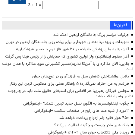
3 + 1 =
آخرین‌ها
جزئیات مراسم بزرگ جاماندگان اربعین اعلام شد
تمهیدات و ویژه برنامه‌های شهرداری برای پیاده روی جاماندگان اربعین در تهران
آغاز برنامه ملی پزشکی خانواده در ۲۰ شهر فاز دوم با حضور «پزشکیان»
آغاز سقوط اینفانتینو/ ولز اولین کشوری که حمایتش را از رئیس فیفا پس گرفت
بقایی: الان مذاکره‌ای با آمریکا نداریم/مسیر کشتیرانی مورد مذاکره با عمان موقت
است
دلایل روانشناختی کاهش میل به فرزندآوری در زوج‌های جوان
فرزندم به من احترام نمی‌گذارد؛ ۵ راهکار عملی برای معکوس کردن این رفتار
مجلس خبرگان رهبری: هر اقدامی برای استیفای حقوق ملت باید در چارچوب
تدابیر رهبر انقلاب باشد
چگونه اینفلوئنسرها به الگوی نسل جدید تبدیل شدند؟ +اینفوگرافی
3مورد از شبه علم های رایج در صفحات سلامت +اینفوگرافی
۴۵۰ هزار فقره وام ازدواج پرداخت خواهد شد
بانک شیر مادر چیست و چگونه فعالیت می‌کند؟
رویداد ملی «انتخاب جوان سال ۱۴۰۴» +اینفوگرافی