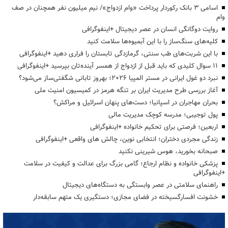
اسامی ۳ بانک رکوردار پرداخت «وام ازدواج»/ نیم میلیون نفر همچنان در صف
وام
روایت دوگانگی انسان در عصر دیجیتال +اینفوگرافی
کلیه‌های سنگ‌ساز را با این آبمیوه‌ها سلامت کنید
با این شربت‌های طب سنتی، گرمازدگی تابستان را فراری دهید +اینفوگرافی
۱۱ سوال کلیدی که باید قبل از ازدواج از همسر آینده‌تان بپرسید +اینفوگرافی
نبرد دو غول ایرانی در مستر المپیا ۲۰۲۶؛ بهروز تابانی شگفتی‌ساز می‌شود؟
آغاز بررسی طرح مدیریت ایران بر تنگه هرمز در کمیسیون امنیت ملی
بحران مهاجران در اسپانیا؛ دست‌های پنهان اسرائیل و مراکش؟
پول توجیبی؛ مدرسه کوچک مدیریت مالی
اربعین؛ فرصتی برای تحکیم خانواده +اینفوگرافی
زندگی مجردی دختران؛ انتخابی نوین، چالش های واقعی +اینفوگرافی
صبحانه بخورید، هوس شیرینی نکنید
پزشکی خانواده و نظام ارجاع؛ گامی بزرگ برای عدالت و کیفیت در سلامت
+اینفوگرافی
راهنمای سلامتی در عصر وابستگی به دستگاه‌های دیجیتال
خشونت افسارگسیخته در فضای مجازی؛ دستگیری یک متهم سابقه‌دار