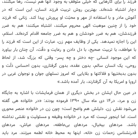
فرزند را برای کارهایی که خیلی متوقّفِ به وجود آنها هم نیست، رها میکنند،
دچار اشتباه شده‌اند. بهترین روش تربیت فرزند انسان، این است که در
آغوش مادر و با استفاده از مهر و محبّت او پرورش پیدا کند. زنانی که فرزند
خود را از چنین موهبت الهی محروم میکنند، اشتباه میکنند؛ هم به ضرر
فرزندشان، هم به ضرر خودشان و هم به ضرر جامعه اقدام کرده‌اند. اسلام،
این را اجازه نمیدهد. یکی از وظایف مهم زن، عبارت از این است که فرزند را
با عواطف، با تربیت صحیح، با دل دادن و رعایت و دقّت، آن چنان بار بیاورد
که این موجود انسانی -چه دختر و چه پسر- وقتی که بزرگ شد، از لحاظ
روحی، یک انسان سالم، بدون عقده، بدون گرفتاری، بدون احساس ذلّت و
بدون بدبختیها و فلاکتها و بلایایی که امروز نسلهای جوان و نوجوان غربی در
اروپا و امریکا به آن گرفتارند، بار آمده باشد.»
در عین حال ایشان در بخش دیگری از همان فرمایشات با اشاره به جایگاه
زن و مرد، در۱۴ دی ماه سال ۱۳۹۰ فرموده بودند: «در خانواده هی گفته
می‌شود نقش زن. دلیلش هم واضح است؛ چون زن در خانواده عنصر محوری
است. اما اینجور نیست که مرد در خانواده وظیفه و مسئولیت و نقشی نداشته
باشد. مردهای بیخیال، مردهای بی‌عاطفه، مردهای عیاش، مردهای
قدرنشناس زحمات زن خانه، اینها به محیط خانه لطمه میزنند. مرد باید