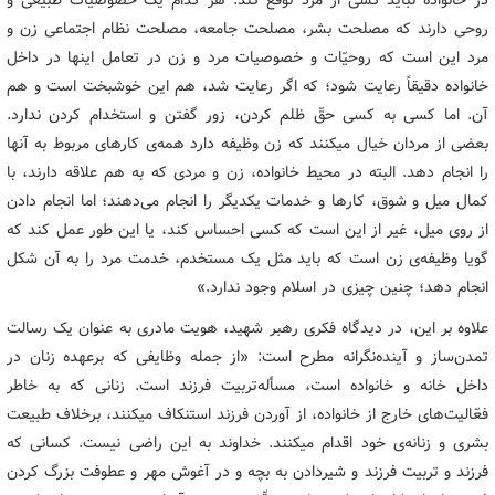
در خانواده نباید کسی از مرد توقّع کند. هر کدام یک خصوصیات طبیعی و
روحی دارند که مصلحت بشر، مصلحت جامعه، مصلحت نظام اجتماعی زن و
مرد این است که روحیّات و خصوصیات مرد و زن در تعامل اینها در داخل
خانواده دقیقاً رعایت شود؛ که اگر رعایت شد، هم این خوشبخت است و هم
آن. اما کسی به کسی حقّ ظلم کردن، زور گفتن و استخدام کردن ندارد.
بعضی از مردان خیال میکنند که زن وظیفه دارد همه‌ی کارهای مربوط به آنها
را انجام دهد. البته در محیط خانواده، زن و مردی که به هم علاقه دارند، با
کمال میل و شوق، کارها و خدمات یکدیگر را انجام می‌دهند؛ اما انجام دادن
از روی میل، غیر از این است که کسی احساس کند، یا این طور عمل کند که
گویا وظیفه‌ی زن است که باید مثل یک مستخدم، خدمت مرد را به آن شکل
انجام دهد؛ چنین چیزی در اسلام وجود ندارد.»
علاوه بر این، در دیدگاه فکری رهبر شهید، هویت مادری به عنوان یک رسالت
تمدن‌ساز و آینده‌نگرانه مطرح است: «از جمله وظایفی که برعهده‌ زنان در
داخل خانه و خانواده است، مسأله‌تربیت فرزند است. زنانی که به خاطر
فعّالیت‌های خارج از خانواده، از آوردن فرزند استنکاف میکنند، برخلاف طبیعت
بشری و زنانه‌ی خود اقدام میکنند. خداوند به این راضی نیست. کسانی که
فرزند و تربیت فرزند و شیردادن به بچه و در آغوش مهر و عطوفت بزرگ کردن