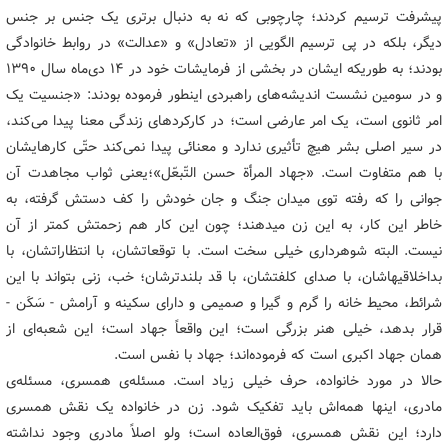
پیشرفت ترسیم کردند؛ چارچوبی که نه به دنبال برتری یک جنس بر جنس
دیگر، بلکه در پی ترسیم الگویی از «تعادل» و «عدالت» در روابط خانوادگی
بودند؛ به طوریکه ایشان در بخشی از فرمایشات خود در ۱۴ دی‌ماه سال ۱۳۹۰
و در سومین نشست اندیشه‌های راهبردی اینطور فرموده بودند: «جنسیت یک
امر ثانوی است، یک امر عارضی است؛ در کارکردهای زندگی معنا پیدا می‌کند،
در سیر اصلی بشر هیچ تأثیری ندارد و معنائی پیدا نمی‌کند حتّی کارهایشان
با هم متفاوت است. «جهاد المرأة حسن التّبعّل»؛یعنی ثواب مجاهدت آن
جوانی را که رفته توی میدان جنگ و جان خودش را کف دستش گرفته، به
خاطر این کار، به این زن میدهند؛ چون این کار هم زحمتش کمتر از آن
نیست. البته شوهرداری خیلی سخت است. با توقعاتشان، با انتظاراتشان، با
بداخلاقیهاشان، با صدای کلفتشان، با قد بلندترشان؛ خب، زنی بتواند با این
شرائط، محیط خانه را گرم و گیرا و صمیمی و دارای سکینه و آرامش - سَکَن -
قرار بدهد، خیلی هنر بزرگی است؛ این واقعاً جهاد است؛ این شعبه‌ای از
همان جهاد اکبری است که فرموده‌اند؛ جهاد با نفس است.
حالا در مورد خانواده، حرف خیلی زیاد است. مسئله‌ی همسری، مسئله‌ی
مادری، اینها همه‌اش باید تفکیک شود. زن در خانواده یک نقش همسری
دارد؛ این نقش همسری، فوق‌العاده است؛ ولو اصلاً مادری وجود نداشته