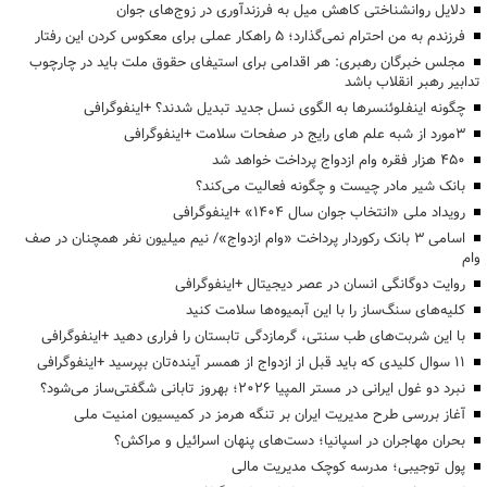
دلایل روانشناختی کاهش میل به فرزندآوری در زوج‌های جوان
فرزندم به من احترام نمی‌گذارد؛ ۵ راهکار عملی برای معکوس کردن این رفتار
مجلس خبرگان رهبری: هر اقدامی برای استیفای حقوق ملت باید در چارچوب
تدابیر رهبر انقلاب باشد
چگونه اینفلوئنسرها به الگوی نسل جدید تبدیل شدند؟ +اینفوگرافی
3مورد از شبه علم های رایج در صفحات سلامت +اینفوگرافی
۴۵۰ هزار فقره وام ازدواج پرداخت خواهد شد
بانک شیر مادر چیست و چگونه فعالیت می‌کند؟
رویداد ملی «انتخاب جوان سال ۱۴۰۴» +اینفوگرافی
اسامی ۳ بانک رکوردار پرداخت «وام ازدواج»/ نیم میلیون نفر همچنان در صف
وام
روایت دوگانگی انسان در عصر دیجیتال +اینفوگرافی
کلیه‌های سنگ‌ساز را با این آبمیوه‌ها سلامت کنید
با این شربت‌های طب سنتی، گرمازدگی تابستان را فراری دهید +اینفوگرافی
۱۱ سوال کلیدی که باید قبل از ازدواج از همسر آینده‌تان بپرسید +اینفوگرافی
نبرد دو غول ایرانی در مستر المپیا ۲۰۲۶؛ بهروز تابانی شگفتی‌ساز می‌شود؟
آغاز بررسی طرح مدیریت ایران بر تنگه هرمز در کمیسیون امنیت ملی
بحران مهاجران در اسپانیا؛ دست‌های پنهان اسرائیل و مراکش؟
پول توجیبی؛ مدرسه کوچک مدیریت مالی