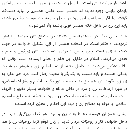
باشد. فرض کنید زنی است؛ یا مایل نیست به زایمان، یا به هر دلیلی امکان
زایمان برایش وجود ندارد؛ اما همسر است. نقش همسری را نباید دست‌کم
گرفت. ما اگر میخواهیم این مرد در داخل جامعه یک موجود مفیدی باشد،
باید این زن در داخل خانه همسر خوبی باشد؛ والّا نمی‌شود.»
یا در جایی دیگر در اسفندماه سال ۱۳۷۵ در اجتماع زنان خوزستان اینطور
فرمودند: «احکام اسلام در انتخاب همسر، از اوّلِ تشکیل خانواده، در جهت
کمک به زنان است. چون بعضی از مردان، نسبت به زنان زورگویی و ظلم و
تعدّی می‌کردند، اسلام در مقابل این ظلم و تعدّی ایستاده است. وقتی که
عائله تشکیل می‌شود، در داخل عائله، از نظر اسلام، زن و شوهر دو شریک
زندگی هستند و باید نسبت به یکدیگر با محبت رفتار کنند. مرد حق ندارد به
زن زور بگوید؛ زن هم حق ندارد به مرد زور بگوید. احکام و مقرّرات اسلامی،
در مورد ارتباطات زن و مرد در داخل عائله و خانواده، بسیار دقیق و ظریف
است. خدای متعال، با توجّه به طبیعت زن و مرد، با توجّه به مصالح جامعه‌ی
اسلامی، با توجّه به مصالح زن و مرد، این احکام را معیّن کرده است.»
ایشان همچنان فرموده‌اند« طبیعت زن و مرد، هر کدام ویژگی‌ای دارد. در
داخل خانواده، کار و روحیّات مرد را نباید از زنان توقّع کرد؛ روحیات زن را هم