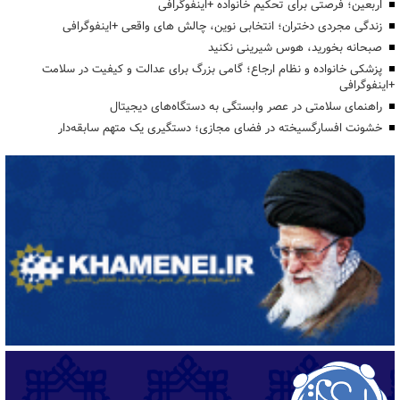
اربعین؛ فرصتی برای تحکیم خانواده +اینفوگرافی
زندگی مجردی دختران؛ انتخابی نوین، چالش های واقعی +اینفوگرافی
صبحانه بخورید، هوس شیرینی نکنید
پزشکی خانواده و نظام ارجاع؛ گامی بزرگ برای عدالت و کیفیت در سلامت
+اینفوگرافی
راهنمای سلامتی در عصر وابستگی به دستگاه‌های دیجیتال
خشونت افسارگسیخته در فضای مجازی؛ دستگیری یک متهم سابقه‌دار