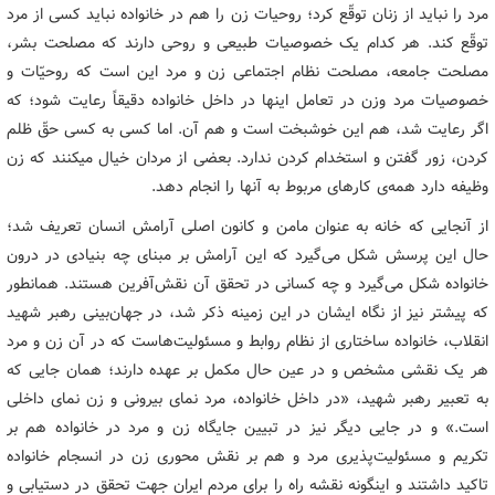
مرد را نباید از زنان توقّع کرد؛ روحیات زن را هم در خانواده نباید کسی از مرد
توقّع کند. هر کدام یک خصوصیات طبیعی و روحی دارند که مصلحت بشر،
مصلحت جامعه، مصلحت نظام اجتماعی زن و مرد این است که روحیّات و
خصوصیات مرد وزن در تعامل اینها در داخل خانواده دقیقاً رعایت شود؛ که
اگر رعایت شد، هم این خوشبخت است و هم آن. اما کسی به کسی حقّ ظلم
کردن، زور گفتن و استخدام کردن ندارد. بعضی از مردان خیال میکنند که زن
وظیفه دارد همه‌ی کارهای مربوط به آنها را انجام دهد.
از آنجایی که خانه به عنوان مامن و کانون اصلی آرامش انسان تعریف شد؛‌
حال این پرسش شکل می‌گیرد که این آرامش بر مبنای چه بنیادی در درون
خانواده شکل می‌گیرد و چه کسانی در تحقق آن نقش‌آفرین هستند. همانطور
که پیشتر نیز از نگاه ایشان در این زمینه ذکر شد،‌ در جهان‌بینی رهبر شهید
انقلاب، خانواده ساختاری از نظام روابط و مسئولیت‌هاست که در آن زن و مرد
هر یک نقشی مشخص و در عین حال مکمل بر عهده دارند؛ همان جایی که
به تعبیر رهبر شهید، «در داخل خانواده، مرد نمای بیرونی و زن نمای داخلی
است.» و در جایی دیگر نیز در تبیین جایگاه زن و مرد در خانواده هم بر
تکریم و مسئولیت‌پذیری مرد و هم بر نقش محوری زن در انسجام خانواده
تاکید داشتند و اینگونه نقشه راه را برای مردم ایران جهت تحقق در دستیابی و