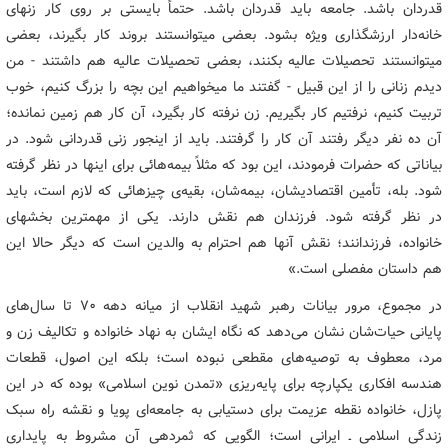
قدردان باشد. جامعه باید قدردان باشد. حتماً بایستی بر روی کار زنهای
خانه‌دار ارزشگذاری ویژه بشود. بعضی میتوانستند بروند کار بگیرند، بعضی
میتوانستند تحصیلات عالیه بکنند، بعضی تحصیلات عالیه هم داشتند - من
دیدم زنانی را از این قبیل - گفتند ما میخواهیم این بچه را بزرگ کنیم، خوب
تربیت کنیم، نرفتیم کار بگیریم. زن نرفته کار بگیرد، آن کار هم زمین نمانده؛
آن ده نفر دیگر رفتند آن کار را گرفتند. باید از اینجور زنی قدردانی شود. در
بیاناتی که حضرات فرمودند، این بود که مثلاً بیمه‌هائی برای اینها در نظر گرفته
شود. بله، تأمین اقتصادیشان، بیمه‌شان، بقیه‌ی چیزهائی که لازم است، باید
در نظر گرفته شود. فرزندان هم نقش دارند. یکی از مهمترین بخشهای
خانواده، فرزندانند؛ نقش آنها هم احترام به والدین است که دیگر حالا این
هم داستان مفصلی است.»
در مجموع،‌ مرور بیانات رهبر شهید انقلاب از میانه دهه ۷۰ تا سال‌های
پایانی حیات‌شان نشان می‌دهد که نگاه ایشان به نهاد خانواده و تکالیف زن و
مرد، معطوف به توصیه‌های مقطعی نبوده است؛ بلکه این اصول، قطعات
هندسه افکاری یکپارچه برای پایه‌ریزی «تمدن نوین اسلامی» بوده که در این
پازل، خانواده نقطه عزیمت برای دستیابی به جامعه‌ای پویا و نقشه راه سبک
زندگی اسلامی ـ ایرانی است؛ الگویی که ثمردهی آن مشروط به پایداری