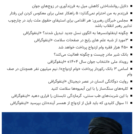
دلایل روانشناختی کاهش میل به فرزندآوری در زوج‌های جوان
فرزندم به من احترام نمی‌گذارد؛ ۵ راهکار عملی برای معکوس کردن این رفتار
مجلس خبرگان رهبری: هر اقدامی برای استیفای حقوق ملت باید در چارچوب
تدابیر رهبر انقلاب باشد
چگونه اینفلوئنسرها به الگوی نسل جدید تبدیل شدند؟ +اینفوگرافی
3مورد از شبه علم های رایج در صفحات سلامت +اینفوگرافی
۴۵۰ هزار فقره وام ازدواج پرداخت خواهد شد
بانک شیر مادر چیست و چگونه فعالیت می‌کند؟
رویداد ملی «انتخاب جوان سال ۱۴۰۴» +اینفوگرافی
اسامی ۳ بانک رکوردار پرداخت «وام ازدواج»/ نیم میلیون نفر همچنان در صف
وام
روایت دوگانگی انسان در عصر دیجیتال +اینفوگرافی
کلیه‌های سنگ‌ساز را با این آبمیوه‌ها سلامت کنید
با این شربت‌های طب سنتی، گرمازدگی تابستان را فراری دهید +اینفوگرافی
۱۱ سوال کلیدی که باید قبل از ازدواج از همسر آینده‌تان بپرسید +اینفوگرافی