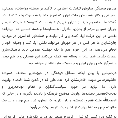
معاون فرهنگی سازمان تبلیغات اسلامی با تأکید بر مسئله مواسات، همدلی،
همراهی و کنار هم بودن ملت ایران که امروز دنیا را به حیرت وا داشته است،
گفت: ما معتقدیم باید از عنوان «پویش» به سمت «نهضت» حرکت کنیم و
جریان عمومی مردم از پدران، مادران، همسایه‌ها و همه کسانی که می‌توانند
نقشی در این حرکت ایفا کنند پای کار بیایند و همانطور که امروز در میدان،
جان‌فدایان ما هر کس در هر حوزه‌ای می‌تواند نقش ایفا کند و وظیفه خود را
انجام می‌دهد، در این حوزه هم با یک نهضت عمومی باید فرهنگ‌سازی
صورت بگیرد. شما عزیزان رسانه هم کمک می‌کنید این همدلی و با هم بودن
و هم‌آواز شدن برای ایران و جمعیت، مایه افتخار خواهد بود.
عزت‌زمانی با بیان اینکه مسائل فرهنگی در حوزه‌های مختلف همیشه
حاشیه‌زده می‌شوند، خاطرنشان کرد: همانطور که در ذهن شما اقتصاد اولویت
دارد، ما نباید در حوزه سیاست‌گذاران و نظام بودجه‌ریزی و
بودجه‌تخصیص‌دهنده‌ها اولویت موضوع فرهنگ را نادیده بگیریم و در حالی که
الحمدالله ملت فقیری نیستیم و باور داریم که ایمان، کنار هم بودن و ساخت
خانواده چون صدها روایت از اهل بیت داریم برکت می‌آورد.
به گفته وی؛ کسی که قبل از ازدواج هیچی ندارد، در یک بازه زمانی اگر به این