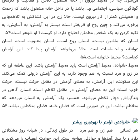
می‌شود. چه در محیط بیرون از خانه مشغول تلاش و فعالیت و کارهای
گوناگون سیاسی، اجتماعی و... باشد یا در داخل خانه مشغول باشد که زحمت
و اهمیتش کمتر از کار بیرون نیست. حالا زن در این کشاکش به تلاطمهایی
برخورد می‌کند و چون روح او ظریفتر است، بیستر به آرامش، به آسایش، به
تکیه کردن به یک شخص مطمئن احتیاج دارد. او کیست؟ او شوهر است.۵۴
انسان که ماشین نیست، انسان روح است، انسان معنویت است، انسان
عواطف و احساسات است. حالا می‌خواهد آرامش پیدا کند. این آرامش
کجاست؟ محیط خانواده است.۵۵
محیط خانواده، محیط آرامش است باید محیط آرامش باشد. این عاطفه ‌ای که
در زن و مرد نسبت به هم وجود دارد، به این آرامش درونی کمک می‌کند.
این سکونت، این آرامش، به معنای آرامش در مقابل حرکت نیست، حرکت
خوب است؛ این به معنای آرامش در مقابل تلاطم است. انسان گاهی در
زندگی‌اش دچار تلاطم می‌شود. همسر، یک آرامشی به انسان می‌دهد که
متلاطم نباشد. این در صورتی است که فضای خانه، فضای متلاطمی نباشد.۵۶
خانواده‌ی آرامتر با بهره‌وری بیشتر
هر انسانی – هم زن و هم مرد – در طول زندگی، در شبانه روز مشکلاتی
دارد و با پیش‌آمدها و حوادثی مواجه است. این حوادث اعصاب را می‌کوبد و