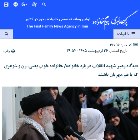
اولین رسانه تخصصی خانواده محور در کشور
The First Family News Agency in Iran
خانواده
کد خبر: 26096
تاریخ انتشار:
۲۶ اردیبهشت ۱۴۰۵ - ۱۴:۵۲
چاپ
دیدگاه رهبر شهید انقلاب درباره خانواده/ خانواده خوب یعنی، زن و شوهری
که با هم مهربان باشند