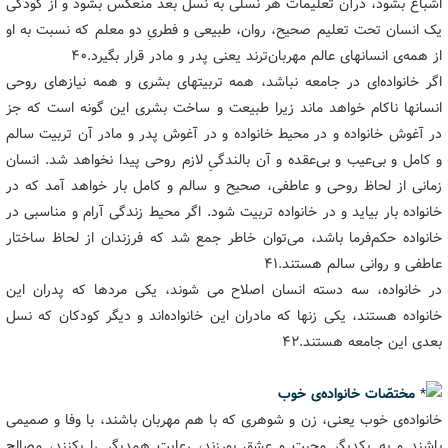
اشباع بشود، درآن تعلیمات هر نسلی به نسل بعد منعکس بشود و از کودکی
یک انسان تحت تعلیم صحیح، روان، طبیعی و فطریِ دو معلم که نسبت به او
از همه‌ی انسانهای عالم مهربان‌ترند یعنی پدر و مادر قرار بگیرد.۴۰
اگر خانواده‌ای در جامعه نباشد، همه تربیتهای بشری و همه نیازهای روحی
انسانها ناکام خواهد ماند زیرا طبیعت و ساخت بشری این گونه است که جز
در آغوش خانواده و در محیط خانواده و در آغوش پدر و مادر آن تربیت سالم
و کامل و بی‌عیب و بی‌عقده و آن بالندگیِ لازم روحی پیدا نخواهد شد. انسان
زمانی از لحاظ روحی و عاطفی، صحیح و سالم و کامل بار خواهد آمد که در
خانواده بار بیاید و در خانواده تربیت شود. اگر محیط زندگی آرام و مناسبی در
خانواده حکم‌فرما باشد، می‌توان خاطر جمع شد که فرزندان از لحاظ ساختار
عاطفی و روانی سالم هستند.۴۱
در خانواده، سه دسته انسان اصلاح می شوند، یکی مردها که پدران این
خانواده هستند، یکی زنها که مادران این خانواده‌اند و دیگر کودکان که نسل
بعدی این جامعه هستند.۴۲
مختصّات خانواده‌ی خوب
خانواده‌ی خوب یعنی، زن و شوهری که با هم مهربان باشند، با وفا و صمیمی
باشند و به یکدیگر محبت و عشق بورزند، رعایت همدیگر را بکنند، مصالح