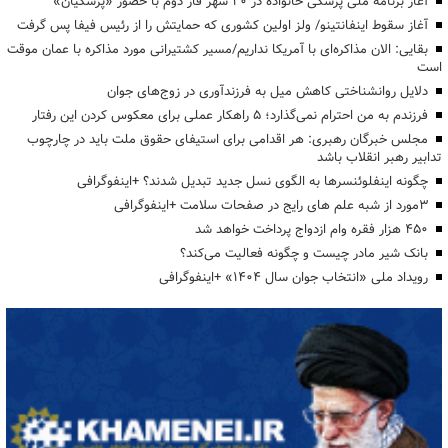
آغاز برنامه ملی پزشکی خانواده در ۲۰ شهر فاز دوم با حضور «پزشکیان»
آغاز سقوط اینفانتینو/ ولز اولین کشوری که حمایتش را از رئیس فیفا پس گرفت
بقایی: الان مذاکره‌ای با آمریکا نداریم/مسیر کشتیرانی مورد مذاکره با عمان موقت
است
دلایل روانشناختی کاهش میل به فرزندآوری در زوج‌های جوان
فرزندم به من احترام نمی‌گذارد؛ ۵ راهکار عملی برای معکوس کردن این رفتار
مجلس خبرگان رهبری: هر اقدامی برای استیفای حقوق ملت باید در چارچوب
تدابیر رهبر انقلاب باشد
چگونه اینفلوئنسرها به الگوی نسل جدید تبدیل شدند؟ +اینفوگرافی
3مورد از شبه علم های رایج در صفحات سلامت +اینفوگرافی
۴۵۰ هزار فقره وام ازدواج پرداخت خواهد شد
بانک شیر مادر چیست و چگونه فعالیت می‌کند؟
رویداد ملی «انتخاب جوان سال ۱۴۰۴» +اینفوگرافی