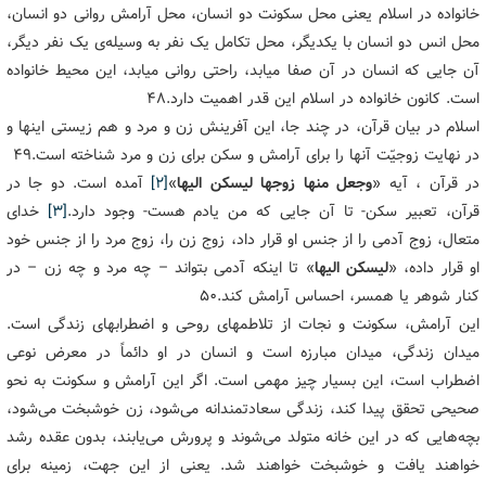
خانواده در اسلام یعنی محل سکونت دو انسان، محل آرامش روانی دو انسان،
محل انس دو انسان با یکدیگر، محل تکامل یک نفر به وسیله‌ی یک نفر دیگر،
آن جایی که انسان در آن صفا میابد، راحتی روانی میابد، این محیط خانواده
است. کانون خانواده در اسلام این قدر اهمیت دارد.۴۸
اسلام در بیان قرآن، در چند جا، این آفرینش زن و مرد و هم زیستی اینها و
در نهایت زوجیّت آنها را برای آرامش و سکن برای زن و مرد شناخته است.۴۹
در قرآن ، آیه «
وجعل منها زوجها لیسکن الیها
»
[۲]
آمده است. دو جا در
قرآن، تعبیر سکن- تا آن جایی که من یادم هست- وجود دارد.
[۳]
خدای
متعال، زوج آدمی را از جنس او قرار داد، زوج زن را، زوج مرد را از جنس خود
او قرار داده، «
لیسکن الیها
» تا اینکه آدمی بتواند – چه مرد و چه زن – در
کنار شوهر یا همسر، احساس آرامش کند.۵۰
این آرامش، سکونت و نجات از تلاطمهای روحی و اضطرابهای زندگی است.
میدان زندگی، میدان مبارزه است و انسان در او دائماً در معرض نوعی
اضطراب است، این بسیار چیز مهمی است. اگر این آرامش و سکونت به نحو
صحیحی تحقق پیدا کند، زندگی سعادتمندانه می‌شود، زن خوشبخت می‌شود،
بچه‌هایی که در این خانه متولد می‌شوند و پرورش می‌یابند، بدون عقده رشد
خواهند یافت و خوشبخت خواهند شد. یعنی از این جهت، زمینه برای