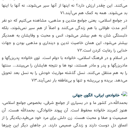
می‌کنند. این چقدر ارزش دارد؟ نه اینها از آنها سیر می‌شوند، نه آنها با اینها
بد می‌شوند. همه به کمک هم می‌آیند.۷۱
در جوامع اسلامی، یعنی جوامع متدین و مذهبی، مشاهده می‌کنیم که دو نفر
آدم مدت طولانی با هم زندگی می‌کنند و اصلاً از هم سیر نمی‌شوند، بلکه
دلبستگی شان به هم بیشتر می‌شود، انس و محبت و وفایشان به همدیگر
بیشتر می‌شود، این همان خاصیت تدین و دینداری و مذهبی بودن و جهات
خدایی را رعایت کردن است.۷۲
در اسلام و در فرهنگ اسلامی، خانواده با دوام است. توی خانواده پدربزرگها و
مادربزرگها و پدر و مادر هستند، نوه ها و نتیجه هایشان را می‌بینند... سنتها
را به هم منتقل می‌کنند. نسل گذشته مواریث خودش را به نسل بعد تحویل
می‌دهد. بریده و بی‌ریشه و تنها و بی‌عاطفه بار نمی‌آیند.۷۳
خانواده‌ی ایرانی، الگوی جهانی
بحمدالله،‌در کشور ما و در بسیاری از جوامع شرقی، بخصوص جوامع اسلامی،
هنوز کمربند خانواده محفوظ است. آن پیوند خانوادگی، بحمدالله هست. آن
صمیمیت و صفا و محبت هست. زن دلش برای مرد خود می‌طپد،‌یکدیگر را از
اعماق دل دوست دارند و زندگی صمیمی دارند. در جاهای دیگر این چیزها