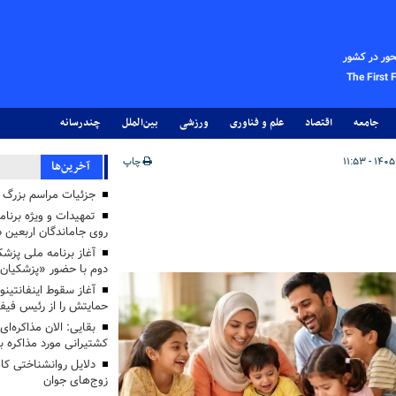
حور در کشور
The First 
جامعه
اقتصاد
علم و فناوری
ورزشی
بین‌الملل
چندرسانه
چاپ
آخرین‌ها
جزئیات مراسم بزرگ ج
تمهیدات و ویژه برنام
روی جاماندگان اربعین د
دوم با حضور «پزشکیان
آغاز سقوط اینفانتینو
حمایتش را از رئیس فی
بقایی: الان مذاکره‌ای
کشتیرانی مورد مذاکره 
دلایل روانشناختی کا
زوج‌های جوان