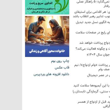
فرزندم به من احترام نمی‌گذارد؛ ۵ راهکار عملی
فتار
 هر اقدامی برای استیفای
ب تدابیر رهبر انقلاب باشد
به الگوی نسل جدید تبدیل
های رایج در صفحات سلامت
 و چگونه فعالیت می‌کند؟
رویداد ملی «انتخاب جوان سال ۱۴۰۴»
چاپ روی بوم
کوردار پرداخت «وام ازدواج»/ نیم
قاب عکس
 صف وام
دانلود افزونه های وردپرس
 در عصر دیجیتال
با این آبمیوه‌ها سلامت کنید
سنتی، گرمازدگی تابستان را
ید قبل از ازدواج از همسر
گرافی