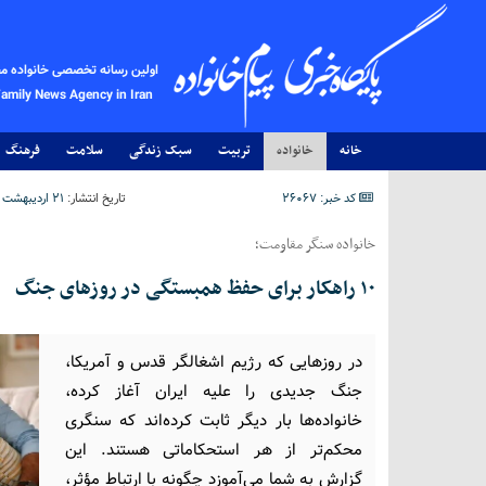
اولین رسانه تخصصی خانواده م
Family News Agency in Iran
خانه
خانواده
تربیت
سبک زندگی
سلامت
فرهنگ
کد خبر: 26067
تاریخ انتشار:
۲۱ اردیبهشت ۱۴۰۵ - ۱۱:۵۳
خانواده سنگر مقاومت؛
۱۰ راهکار برای حفظ همبستگی در روزهای جنگ
در روزهایی که رژیم اشغالگر قدس و آمریکا،
جنگ جدیدی را علیه ایران آغاز کرده،
خانواده‌ها بار دیگر ثابت کرده‌اند که سنگری
محکم‌تر از هر استحکاماتی هستند. این
گزارش به شما می‌آموزد چگونه با ارتباط مؤثر،