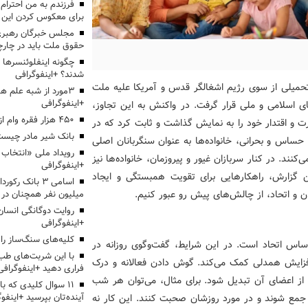
برای معکوس کردن این ر
مجلس خبرگان رهبری:
حقوق ملت باید در چارچو
چگونه اینفلوئنسرها 
شدند؟ +اینفوگرافی
تحمیلی از سوی رژیم اشغالگر قدس و آمریکا علیه ملت
3مورد از شبه علم 
+اینفوگرافی
ای اسلامی و ملی قرار گرفت. در واکنش به این تجاوز،
۴۵۰ هزار فقره وام ازدواج پرداخت خواهد شد
ت و اقتدار خود را به نمایش گذاشت و ثابت کرد که در
بانک شیر مادر چیست
 حساس و بحرانی، خانواده‌ها به عنوان سنگربانان اصلی
ند. در کنار سربازان غیور و پیروزمان، خانواده‌ها نیز
+اینفوگرافی
ن گزارش، راهکارهایی برای تقویت همبستگی و ایجاد
اسامی ۳ بانک ر
مان و اتحاد، از چالش‌های پیش رو عبور کنیم.
میلیون نفر همچنان در
روایت دوگانگی انسان
+اینفوگرافی
کلیه‌های سنگ‌ساز را 
 اساس اتحاد است. در این شرایط، گفت‌وگوی روزانه در
با این شربت‌های طب 
فزایش همدلی کمک می‌کند. گوش دادن فعالانه و درک
فراری دهید +اینفوگرافی
 از اعضای آن تبدیل شود. برای مثال، می‌توان هر شب
۱۱ سوال کلیدی که با
جمع شوند و در مورد روزشان صحبت کنند. این کار نه
آینده‌تان بپرسید +اینفو