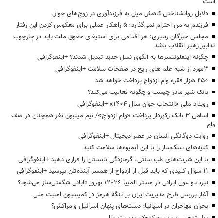
است
دلایل روانشناختی کاهش میل به فرزندآوری در زوج‌های جوان
فرزندم به من احترام نمی‌گذارد؛ ۵ راهکار عملی برای معکوس کردن این رفتار
مجلس خبرگان رهبری: هر اقدامی برای استیفای حقوق ملت باید در چارچوب
تدابیر رهبر انقلاب باشد
چگونه اینفلوئنسرها به الگوی نسل جدید تبدیل شدند؟ +اینفوگرافی
3مورد از شبه علم های رایج در صفحات سلامت +اینفوگرافی
۴۵۰ هزار فقره وام ازدواج پرداخت خواهد شد
بانک شیر مادر چیست و چگونه فعالیت می‌کند؟
رویداد ملی «انتخاب جوان سال ۱۴۰۴» +اینفوگرافی
اسامی ۳ بانک رکوردار پرداخت «وام ازدواج»/ نیم میلیون نفر همچنان در صف
وام
روایت دوگانگی انسان در عصر دیجیتال +اینفوگرافی
کلیه‌های سنگ‌ساز را با این آبمیوه‌ها سلامت کنید
با این شربت‌های طب سنتی، گرمازدگی تابستان را فراری دهید +اینفوگرافی
۱۱ سوال کلیدی که باید قبل از ازدواج از همسر آینده‌تان بپرسید +اینفوگرافی
نبرد دو غول ایرانی در مستر المپیا ۲۰۲۶؛ بهروز تابانی شگفتی‌ساز می‌شود؟
آغاز بررسی طرح مدیریت ایران بر تنگه هرمز در کمیسیون امنیت ملی
بحران مهاجران در اسپانیا؛ دست‌های پنهان اسرائیل و مراکش؟
پول توجیبی؛ مدرسه کوچک مدیریت مالی