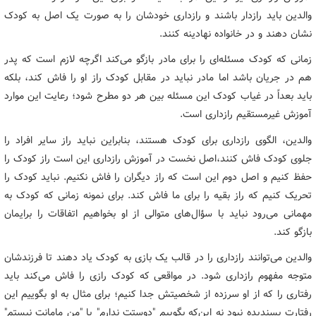
والدین باید رازدار باشند و رازداری خودشان را به صورت یک اصل به کودک
نشان دهند و در خانواده نهادینه کنند.
زمانی که کودک مسئله‌ای را برای مادر بازگو می‌کند اگرچه لازم است که پدر
هم در جریان باشد اما مادر نباید در مقابل کودک راز او را فاش کند، بلکه
باید بعداً در غیاب کودک این مسئله بین هر دو مطرح شود؛ رعایت این موارد
آموزش غیرمستقیم رازداری است.
والدین، الگوی رازداری برای کودک هستند، بنابراین نباید راز سایر افراد را
جلوی کودک فاش کنند،اصل نخست در آموزش رازداری این است راز کودک را
حفظ کنیم و اصل دوم این است که راز دیگران را فاش نکنیم. نباید کودک را
تحریک کنیم که راز بقیه را برای ما فاش کند. برای نمونه زمانی که کودک به
مهمانی می‌رود نباید با سؤال‌های متوالی از او بخواهیم اتفاقات را برایمان
بازگو کند.
والدین می‌توانند رازداری را در قالب یک بازی به کودک یاد دهند تا فرزندشان
متوجه مفهوم رازداری شود. در مواقعی که کودک رازی را فاش می‌کند باید
رفتاری را که از او سرزده از شخصیتش جدا کنیم؛ برای مثال به او بگوییم این
رفتارت پسندیده نبود نه این‌که بگوییم "دوستت ندارم" یا "من مامانت نیستم"