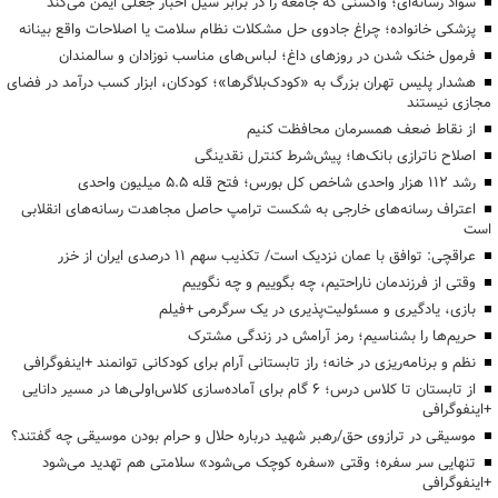
سواد رسانه‌ای؛ واکسنی که جامعه را در برابر سیل اخبار جعلی ایمن می‌کند
پزشکی خانواده؛ چراغ جادوی حل مشکلات نظام سلامت یا اصلاحات واقع بینانه
فرمول خنک شدن در روزهای داغ؛ لباس‌های مناسب نوزادان و سالمندان
هشدار پلیس تهران بزرگ به «کودک‌بلاگرها»؛ کودکان، ابزار کسب درآمد در فضای
مجازی نیستند
از نقاط ضعف همسرمان محافظت کنیم
اصلاح ناترازی بانک‌ها؛ پیش‌شرط کنترل نقدینگی
رشد ۱۱۲ هزار واحدی شاخص کل بورس؛ فتح قله ۵.۵ میلیون واحدی
اعتراف رسانه‌های خارجی به شکست ترامپ حاصل مجاهدت رسانه‌های انقلابی
است
عراقچی: توافق با عمان نزدیک است/ تکذیب سهم ۱۱ درصدی ایران از خزر
وقتی از فرزندمان ناراحتیم، چه بگوییم و چه نگوییم
بازی، یادگیری و مسئولیت‌پذیری در یک سرگرمی +فیلم
حریم‌ها را بشناسیم؛ رمز آرامش در زندگی مشترک
نظم و برنامه‌ریزی در خانه؛ راز تابستانی آرام برای کودکانی توانمند +اینفوگرافی
از تابستان تا کلاس درس؛ ۶ گام برای آماده‌سازی کلاس‌اولی‌ها در مسیر دانایی
+اینفوگرافی
موسیقی در ترازوی حق/رهبر شهید درباره حلال و حرام بودن موسیقی چه گفتند؟
تنهایی سر سفره؛ وقتی «سفره کوچک می‌شود» سلامتی هم تهدید می‌شود
+اینفوگرافی