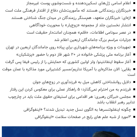
اعلام اسامی ژل‌های تسکین‌دهنده و شست‌وشوی پوست غیرمجاز
خبرنگاران رزمندگانی هستند که مأموریت‌شان دفاع از اقتدار فرهنگی ملت است
اژه‌ای: خبرنگاران متعهد، هم‌سنگر رزمندگان در میدان جنگ شناختی هستند
انتشار نخستین جلد از مجموعه «زوج‌یار» با محوریت خودآگاهی
در عصر سونامی اطلاعات، «قلم» همچنان امانت‌دار حقیقت است
جزئیات مراسم بزرگ جاماندگان اربعین اعلام شد
تمهیدات و ویژه برنامه‌های شهرداری برای پیاده روی جاماندگان اربعین در تهران
آغاز برنامه ملی پزشکی خانواده در ۲۰ شهر فاز دوم با حضور «پزشکیان»
آغاز سقوط اینفانتینو/ ولز اولین کشوری که حمایتش را از رئیس فیفا پس گرفت
بقایی: الان مذاکره‌ای با آمریکا نداریم/مسیر کشتیرانی مورد مذاکره با عمان موقت
است
دلایل روانشناختی کاهش میل به فرزندآوری در زوج‌های جوان
فرزندم به من احترام نمی‌گذارد؛ ۵ راهکار عملی برای معکوس کردن این رفتار
مجلس خبرگان رهبری: هر اقدامی برای استیفای حقوق ملت باید در چارچوب
تدابیر رهبر انقلاب باشد
چگونه اینفلوئنسرها به الگوی نسل جدید تبدیل شدند؟ +اینفوگرافی
3مورد از شبه علم های رایج در صفحات سلامت +اینفوگرافی