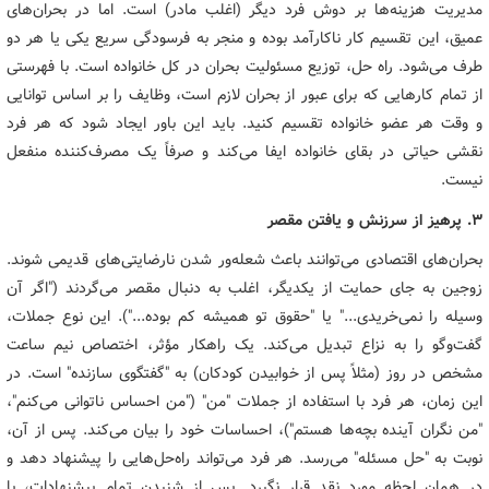
مدیریت هزینه‌ها بر دوش فرد دیگر (اغلب مادر) است. اما در بحران‌های
عمیق، این تقسیم کار ناکارآمد بوده و منجر به فرسودگی سریع یکی یا هر دو
طرف می‌شود. راه حل، توزیع مسئولیت بحران در کل خانواده است. با فهرستی
از تمام کارهایی که برای عبور از بحران لازم است، وظایف را بر اساس توانایی
و وقت هر عضو خانواده تقسیم کنید. باید این باور ایجاد شود که هر فرد
نقشی حیاتی در بقای خانواده ایفا می‌کند و صرفاً یک مصرف‌کننده منفعل
نیست.
3. پرهیز از سرزنش و یافتن مقصر
بحران‌های اقتصادی می‌توانند باعث شعله‌ور شدن نارضایتی‌های قدیمی شوند.
زوجین به جای حمایت از یکدیگر، اغلب به دنبال مقصر می‌گردند ("اگر آن
وسیله را نمی‌خریدی..." یا "حقوق تو همیشه کم بوده..."). این نوع جملات،
گفت‌وگو را به نزاع تبدیل می‌کند. یک راهکار مؤثر، اختصاص نیم ساعت
مشخص در روز (مثلاً پس از خوابیدن کودکان) به "گفتگوی سازنده" است. در
این زمان، هر فرد با استفاده از جملات "من" ("من احساس ناتوانی می‌کنم"،
"من نگران آینده بچه‌ها هستم")، احساسات خود را بیان می‌کند. پس از آن،
نوبت به "حل مسئله" می‌رسد. هر فرد می‌تواند راه‌حل‌هایی را پیشنهاد دهد و
در همان لحظه مورد نقد قرار نگیرد. پس از شنیدن تمام پیشنهادات، با