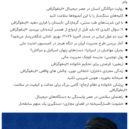
وام
روایت دوگانگی انسان در عصر دیجیتال +اینفوگرافی
کلیه‌های سنگ‌ساز را با این آبمیوه‌ها سلامت کنید
با این شربت‌های طب سنتی، گرمازدگی تابستان را فراری دهید +اینفوگرافی
۱۱ سوال کلیدی که باید قبل از ازدواج از همسر آینده‌تان بپرسید +اینفوگرافی
نبرد دو غول ایرانی در مستر المپیا ۲۰۲۶؛ بهروز تابانی شگفتی‌ساز می‌شود؟
آغاز بررسی طرح مدیریت ایران بر تنگه هرمز در کمیسیون امنیت ملی
بحران مهاجران در اسپانیا؛ دست‌های پنهان اسرائیل و مراکش؟
پول توجیبی؛ مدرسه کوچک مدیریت مالی
اربعین؛ فرصتی برای تحکیم خانواده +اینفوگرافی
زندگی مجردی دختران؛ انتخابی نوین، چالش های واقعی +اینفوگرافی
صبحانه بخورید، هوس شیرینی نکنید
پزشکی خانواده و نظام ارجاع؛ گامی بزرگ برای عدالت و کیفیت در سلامت
+اینفوگرافی
راهنمای سلامتی در عصر وابستگی به دستگاه‌های دیجیتال
خشونت افسارگسیخته در فضای مجازی؛ دستگیری یک متهم سابقه‌دار