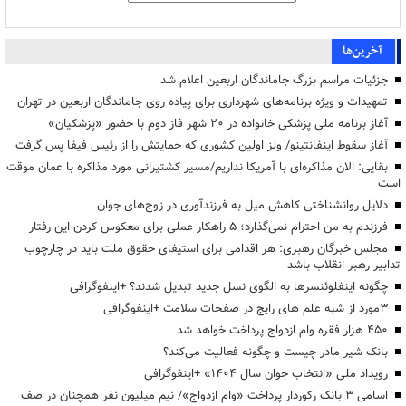
آخرین‌ها
جزئیات مراسم بزرگ جاماندگان اربعین اعلام شد
تمهیدات و ویژه برنامه‌های شهرداری برای پیاده روی جاماندگان اربعین در تهران
آغاز برنامه ملی پزشکی خانواده در ۲۰ شهر فاز دوم با حضور «پزشکیان»
آغاز سقوط اینفانتینو/ ولز اولین کشوری که حمایتش را از رئیس فیفا پس گرفت
بقایی: الان مذاکره‌ای با آمریکا نداریم/مسیر کشتیرانی مورد مذاکره با عمان موقت
است
دلایل روانشناختی کاهش میل به فرزندآوری در زوج‌های جوان
فرزندم به من احترام نمی‌گذارد؛ ۵ راهکار عملی برای معکوس کردن این رفتار
مجلس خبرگان رهبری: هر اقدامی برای استیفای حقوق ملت باید در چارچوب
تدابیر رهبر انقلاب باشد
چگونه اینفلوئنسرها به الگوی نسل جدید تبدیل شدند؟ +اینفوگرافی
3مورد از شبه علم های رایج در صفحات سلامت +اینفوگرافی
۴۵۰ هزار فقره وام ازدواج پرداخت خواهد شد
بانک شیر مادر چیست و چگونه فعالیت می‌کند؟
رویداد ملی «انتخاب جوان سال ۱۴۰۴» +اینفوگرافی
اسامی ۳ بانک رکوردار پرداخت «وام ازدواج»/ نیم میلیون نفر همچنان در صف