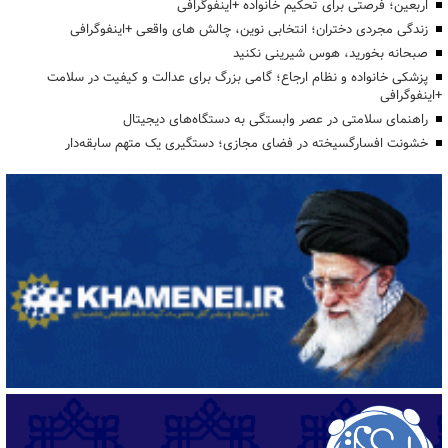
اربعین؛ فرصتی برای تحکیم خانواده +اینفوگرافی
زندگی مجردی دختران؛ انتخابی نوین، چالش های واقعی +اینفوگرافی
صبحانه بخورید، هوس شیرینی نکنید
پزشکی خانواده و نظام ارجاع؛ گامی بزرگ برای عدالت و کیفیت در سلامت
+اینفوگرافی
راهنمای سلامتی در عصر وابستگی به دستگاه‌های دیجیتال
خشونت افسارگسیخته در فضای مجازی؛ دستگیری یک متهم سابقه‌دار