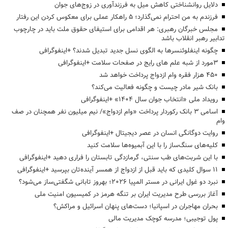
دلایل روانشناختی کاهش میل به فرزندآوری در زوج‌های جوان
فرزندم به من احترام نمی‌گذارد؛ ۵ راهکار عملی برای معکوس کردن این رفتار
مجلس خبرگان رهبری: هر اقدامی برای استیفای حقوق ملت باید در چارچوب
تدابیر رهبر انقلاب باشد
چگونه اینفلوئنسرها به الگوی نسل جدید تبدیل شدند؟ +اینفوگرافی
3مورد از شبه علم های رایج در صفحات سلامت +اینفوگرافی
۴۵۰ هزار فقره وام ازدواج پرداخت خواهد شد
بانک شیر مادر چیست و چگونه فعالیت می‌کند؟
رویداد ملی «انتخاب جوان سال ۱۴۰۴» +اینفوگرافی
اسامی ۳ بانک رکوردار پرداخت «وام ازدواج»/ نیم میلیون نفر همچنان در صف
وام
روایت دوگانگی انسان در عصر دیجیتال +اینفوگرافی
کلیه‌های سنگ‌ساز را با این آبمیوه‌ها سلامت کنید
با این شربت‌های طب سنتی، گرمازدگی تابستان را فراری دهید +اینفوگرافی
۱۱ سوال کلیدی که باید قبل از ازدواج از همسر آینده‌تان بپرسید +اینفوگرافی
نبرد دو غول ایرانی در مستر المپیا ۲۰۲۶؛ بهروز تابانی شگفتی‌ساز می‌شود؟
آغاز بررسی طرح مدیریت ایران بر تنگه هرمز در کمیسیون امنیت ملی
بحران مهاجران در اسپانیا؛ دست‌های پنهان اسرائیل و مراکش؟
پول توجیبی؛ مدرسه کوچک مدیریت مالی