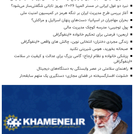
نبرد دو غول ایرانی در مستر المپیا ۲۰۲۶؛ بهروز تابانی شگفتی‌ساز می‌شود؟
آغاز بررسی طرح مدیریت ایران بر تنگه هرمز در کمیسیون امنیت ملی
بحران مهاجران در اسپانیا؛ دست‌های پنهان اسرائیل و مراکش؟
پول توجیبی؛ مدرسه کوچک مدیریت مالی
اربعین؛ فرصتی برای تحکیم خانواده +اینفوگرافی
زندگی مجردی دختران؛ انتخابی نوین، چالش های واقعی +اینفوگرافی
صبحانه بخورید، هوس شیرینی نکنید
پزشکی خانواده و نظام ارجاع؛ گامی بزرگ برای عدالت و کیفیت در سلامت
+اینفوگرافی
راهنمای سلامتی در عصر وابستگی به دستگاه‌های دیجیتال
خشونت افسارگسیخته در فضای مجازی؛ دستگیری یک متهم سابقه‌دار