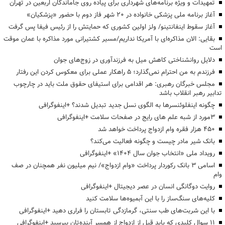
تمهیدات و ویژه برنامه‌های شهرداری برای پیاده روی جاماندگان اربعین در تهران
آغاز برنامه ملی پزشکی خانواده در ۲۰ شهر فاز دوم با حضور «پزشکیان»
آغاز سقوط اینفانتینو/ ولز اولین کشوری که حمایتش را از رئیس فیفا پس گرفت
بقایی: الان مذاکره‌ای با آمریکا نداریم/مسیر کشتیرانی مورد مذاکره با عمان موقت
است
دلایل روانشناختی کاهش میل به فرزندآوری در زوج‌های جوان
فرزندم به من احترام نمی‌گذارد؛ ۵ راهکار عملی برای معکوس کردن این رفتار
مجلس خبرگان رهبری: هر اقدامی برای استیفای حقوق ملت باید در چارچوب
تدابیر رهبر انقلاب باشد
چگونه اینفلوئنسرها به الگوی نسل جدید تبدیل شدند؟ +اینفوگرافی
3مورد از شبه علم های رایج در صفحات سلامت +اینفوگرافی
۴۵۰ هزار فقره وام ازدواج پرداخت خواهد شد
بانک شیر مادر چیست و چگونه فعالیت می‌کند؟
رویداد ملی «انتخاب جوان سال ۱۴۰۴» +اینفوگرافی
اسامی ۳ بانک رکوردار پرداخت «وام ازدواج»/ نیم میلیون نفر همچنان در صف
وام
روایت دوگانگی انسان در عصر دیجیتال +اینفوگرافی
کلیه‌های سنگ‌ساز را با این آبمیوه‌ها سلامت کنید
با این شربت‌های طب سنتی، گرمازدگی تابستان را فراری دهید +اینفوگرافی
۱۱ سوال کلیدی که باید قبل از ازدواج از همسر آینده‌تان بپرسید +اینفوگرافی