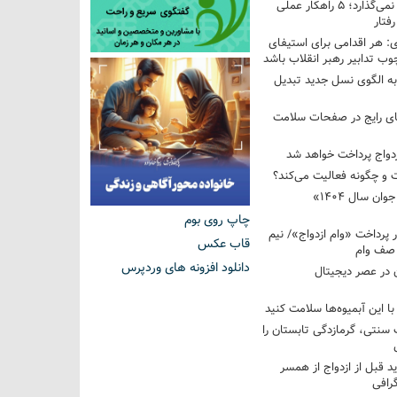
فرزندم به من احترام نمی‌گذارد؛ ۵ راهکار عملی
فتار
 هر اقدامی برای استیفای
ب تدابیر رهبر انقلاب باشد
به الگوی نسل جدید تبدیل
های رایج در صفحات سلامت
 و چگونه فعالیت می‌کند؟
رویداد ملی «انتخاب جوان سال ۱۴۰۴»
چاپ روی بوم
کوردار پرداخت «وام ازدواج»/ نیم
قاب عکس
 صف وام
دانلود افزونه های وردپرس
 در عصر دیجیتال
با این آبمیوه‌ها سلامت کنید
سنتی، گرمازدگی تابستان را
ید قبل از ازدواج از همسر
گرافی