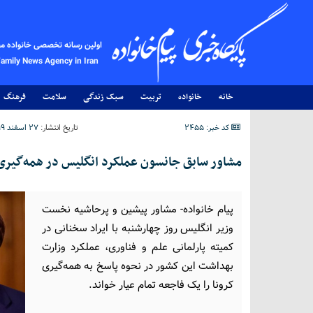
اولین رسانه تخصصی خانواده م
Family News Agency in Iran
خانه
خانواده
تربیت
سبک زندگی
سلامت
فرهنگ
کد خبر: 2455
تاریخ انتشار:
۲۷ اسفند ۱۳۹۹ - ۱۷:۵۳
مشاور سابق جانسون عملکرد انگلیس در همه‌گیری کر
پیام خانواده- مشاور پیشین و پرحاشیه نخست
وزیر انگلیس روز چهارشنبه با ایراد سخنانی در
کمیته پارلمانی علم و فناوری، عملکرد وزارت
بهداشت این کشور در نحوه پاسخ به همه‌گیری
کرونا را یک فاجعه تمام عیار خواند.