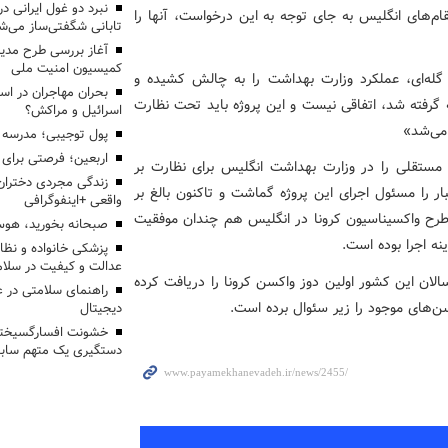
‌های انگلیس به جای توجه به این درخواست،‌ آنها را
تابانی شگفتی‌ساز می‌ش
آغاز بررسی طرح مدیر
کمیسیون امنیت ملی
ی گله‌ای، عملکرد وزارت بهداشت را به چالش کشیده و
بحران مهاجران در اس
نه گرفته شد، اتفاقی نیست و این پروژه باید تحت نظارت
اسرائیل و مراکش؟
می‌شد»
پول توجیبی؛ مدرسه 
اربعین؛ فرصتی برای 
تقلی را در وزارت بهداشت انگلیس برای نظارت بر
زندگی مجردی دختران
ار را مسئول اجرای این پروژه گماشت و تاکنون بالغ بر
واقعی +اینفوگرافی
ی طرح واکسیناسیون کرونا در انگلیس هم چندان موفقیت
صبحانه بخورید، هوس
نه اجرا بوده است.
پزشکی خانواده و نظا
عدالت و کیفیت در سلام
لان این کشور اولین دوز واکسن کرونا را دریافت کرده
راهنمای سلامتی در 
سن‌های موجود را زیر سئوال برده است.
دیجیتال
خشونت افسارگسیخته
دستگیری یک متهم سابقه