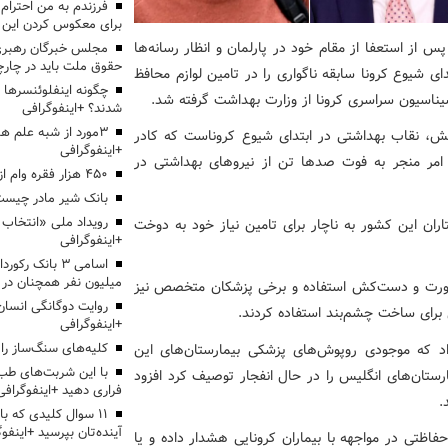
برای معکوس کردن این ر
پس از استعفا از مقام خود در پارلمان و انظار رسانه‌ها
مجلس خبرگان رهبری:
حقوق ملت باید در چارچو
 شیوع کرونا سابقه ناگواری را در تامین لوازم محافظ
چگونه اینفلوئنسرها 
سیناسیون سراسری کرونا از وزارت بهداشت گرفته شد.
شدند؟ +اینفوگرافی
3مورد از شبه علم 
تکش، نقاب بهداشتی در ابتدای شیوع کروناست که کادر
+اینفوگرافی
مر منجر به فوت صدها تن از نیروهای بهداشتی در
۴۵۰ هزار فقره وام ازدواج پرداخت خواهد شد
بانک شیر مادر چیست
ران این کشور به ناچار برای تامین نیاز خود به دوخت
+اینفوگرافی
اسامی ۳ بانک ر
میلیون نفر همچنان در
صورت و دست‌کش استفاده و برخی پزشکان متخصص نیز
روایت دوگانگی انسان
برای ساخت چشم‌بند استفاده کردند.
+اینفوگرافی
د که موجودی روپوش‌های پزشکی بیمارستان‌های این
کلیه‌های سنگ‌ساز را 
با این شربت‌های طب 
تان‌های انگلیس را در حال انفجار توصیف کرد افزود
فراری دهید +اینفوگرافی
.
۱۱ سوال کلیدی که با
آینده‌تان بپرسید +اینفو
اظتی در مواجهه با بیماران کرونایی هشدار داده و یا