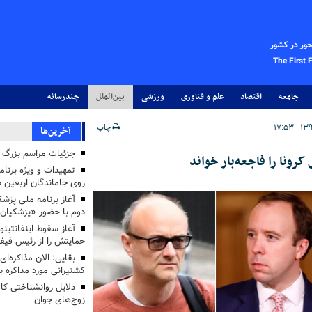
حور در کشور
The First 
جامعه
اقتصاد
علم و فناوری
ورزشی
بین‌الملل
چندرسانه
چاپ
آخرین‌ها
جزئیات مراسم بزرگ ج
ونا را فاجعه‌بار خواند
تمهیدات و ویژه برنام
روی جاماندگان اربعین د
دوم با حضور «پزشکیان
آغاز سقوط اینفانتینو
حمایتش را از رئیس فی
بقایی: الان مذاکره‌ای
کشتیرانی مورد مذاکره 
دلایل روانشناختی کا
زوج‌های جوان