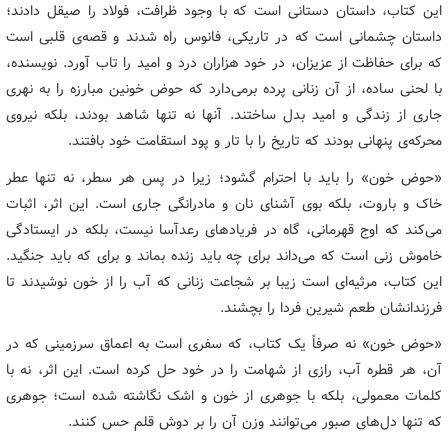
این کتاب، داستان دستانی است که با وجود ظرافت، فولاد را صیقل دادند؛
داستان چشمانی است که در تاریکی، فانوس راه شدند و قصه‌ی قلبی است
که برای حفاظت از عزیزان، در خود هزاران درد و امید را تاب آورد. نویسنده،
با لحنی ساده، از آن زنانی پرده برمی‌دارد که حوض خونین مبارزه را به نهری
جاری از زندگی و امید بدل ساختند. آنها نه تنها شاهد بودند، بلکه نیروی
محرکه‌ی پنهانی بودند که تاریخ را با تار و پود استقامت خود بافتند.
«حوض خون» را باید با احترام گشود؛ زیرا در پس هر سطر، نه تنها عطر
خاک و باروت، بلکه بوی آشنای نان و مادرانگی جاری است. این اثر، اثبات
می‌کند که اوج قهرمانی، گاه در فریادهای رعدآسا نیست، بلکه در ایستادگی
خاموش زنی است که می‌داند برای چه باید زنده بماند و برای که باید جنگید.
این کتاب، مرثیه‌ای است زیبا بر شجاعت زنانی که آب را از خون نوشیدند تا
فرزندانشان طعم شیرین فردا را بچشند.
«حوض خون» نه صرفاً یک کتاب، که سفری است به اعماق سرزمینی که در
آن، هر قطره آب، رازی از شهامت را در خود حل کرده است. این اثر، نه با
کلمات معمولی، بلکه با جوهری از خون و اشک نگاشته شده است؛ جوهری
که تنها دل‌های صبور می‌توانند وزن آن را بر دوش قلم حس کنند.