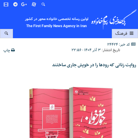
اولین رسانه تخصصی خانواده محور در کشور
The First Family News Agency in Iran
فرهنگ
کد خبر: 24424
تاریخ انتشار:
۳ آذر ۱۴۰۴ - ۲۲:۵۶
چاپ
روایت زنانی که رودها را در خویش جاری ساختند