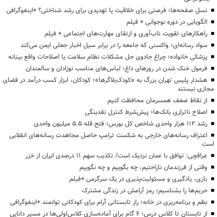
نسل صفحه‌ها؛ فرصتی برای خلاقیت یا تهدیدی برای رشد شناختی؟ +اینفوگرافی
الگویابی در دوره نوجوانی + فیلم
راهکارهای تقویت تاب‌آوری و ارتقای مهارت‌های اجتماعی + فیلم
سواد رسانه‌ای؛ واکسنی که جامعه را در برابر سیل اخبار جعلی ایمن می‌کند
پزشکی خانواده؛ چراغ جادوی حل مشکلات نظام سلامت یا اصلاحات واقع بینانه
فرمول خنک شدن در روزهای داغ؛ لباس‌های مناسب نوزادان و سالمندان
هشدار پلیس تهران بزرگ به «کودک‌بلاگرها»؛ کودکان، ابزار کسب درآمد در فضای
مجازی نیستند
از نقاط ضعف همسرمان محافظت کنیم
اصلاح ناترازی بانک‌ها؛ پیش‌شرط کنترل نقدینگی
رشد ۱۱۲ هزار واحدی شاخص کل بورس؛ فتح قله ۵.۵ میلیون واحدی
اعتراف رسانه‌های خارجی به شکست ترامپ حاصل مجاهدت رسانه‌های انقلابی
است
عراقچی: توافق با عمان نزدیک است/ تکذیب سهم ۱۱ درصدی ایران از خزر
وقتی از فرزندمان ناراحتیم، چه بگوییم و چه نگوییم
بازی، یادگیری و مسئولیت‌پذیری در یک سرگرمی +فیلم
حریم‌ها را بشناسیم؛ رمز آرامش در زندگی مشترک
نظم و برنامه‌ریزی در خانه؛ راز تابستانی آرام برای کودکانی توانمند +اینفوگرافی
از تابستان تا کلاس درس؛ ۶ گام برای آماده‌سازی کلاس‌اولی‌ها در مسیر دانایی