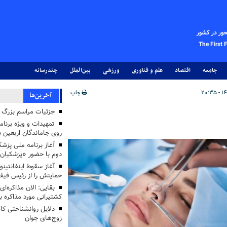
حور در کشور
The First 
جامعه
اقتصاد
علم و فناوری
ورزشی
بین‌الملل
چندرسانه
چاپ
آخرین‌ها
جزئیات مراسم بزرگ ج
تمهیدات و ویژه برنام
روی جاماندگان اربعین د
دوم با حضور «پزشکیان
آغاز سقوط اینفانتینو
حمایتش را از رئیس فی
بقایی: الان مذاکره‌ای
کشتیرانی مورد مذاکره 
دلایل روانشناختی کا
زوج‌های جوان