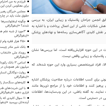
برای معکوس کردن این ر
مجلس خبرگان رهبری:
حقوق ملت باید در چارچو
ق انجمن جراحان پلاستیک و زیبایی ایران، به بررسی
چگونه اینفلوئنسرها 
شدند؟ +اینفوگرافی
هش شکایات ناشی از این اعمال پرداخت و با اشاره به
3مورد از شبه علم 
 بر نقش کلیدی آگاهی‌سازی رسانه‌ها و نهادهای پزشکی
+اینفوگرافی
۴۵۰ هزار فقره وام ازدواج پرداخت خواهد شد
بانک شیر مادر چیست
 در این حوزه افزایش‌یافته است، اما بررسی‌ها نشان
 پلاستیک و زیبایی واقعی نیست.
+اینفوگرافی
اسامی ۳ بانک ر
ا، افراد غیرمتخصص بسیاری وارد این حوزه شده‌اند که
میلیون نفر همچنان در
روایت دوگانگی انسان
+اینفوگرافی
نی برای کسب اطلاعات درباره صلاحیت پزشکان اشاره
کلیه‌های سنگ‌ساز را 
پرهیز کنند و اطلاعات خود را از مراجع ذی‌ربط مانند
با این شربت‌های طب 
ایند. به گفته باطنی، در این وب‌سایت‌ها، اطلاعات
فراری دهید +اینفوگرافی
ایی در دسترس است.
۱۱ سوال کلیدی که با
آینده‌تان بپرسید +اینفو