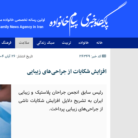
اولین رسانه تخصصی خانواده م
Family News Agency in Iran
خانه
خانواده
تربیت
سبک زندگی
سلامت
فرهنگ
کد خبر: 24349
تاریخ انتشار:
۲۶ آبان ۱۴۰۴ - ۲۰:۳۵
افزایش شکایات از جراحی‌های زیبایی
رئیس سابق انجمن جراحان پلاستیک و زیبایی
ایران به تشریح دلایل افزایش شکایات ناشی
از جراحی‌های زیبایی پرداخت.