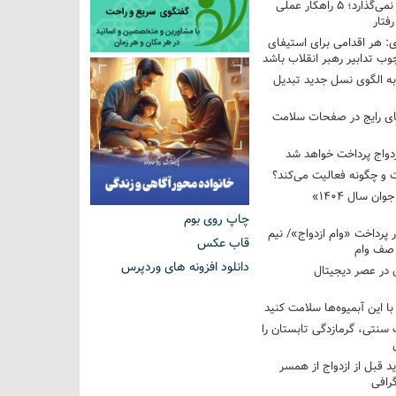
فرزندم به من احترام نمی‌گذارد؛ ۵ راهکار عملی
فتار
 هر اقدامی برای استیفای
ب تدابیر رهبر انقلاب باشد
به الگوی نسل جدید تبدیل
های رایج در صفحات سلامت
 و چگونه فعالیت می‌کند؟
رویداد ملی «انتخاب جوان سال ۱۴۰۴»
چاپ روی بوم
کوردار پرداخت «وام ازدواج»/ نیم
قاب عکس
 صف وام
دانلود افزونه های وردپرس
 در عصر دیجیتال
با این آبمیوه‌ها سلامت کنید
سنتی، گرمازدگی تابستان را
ید قبل از ازدواج از همسر
گرافی