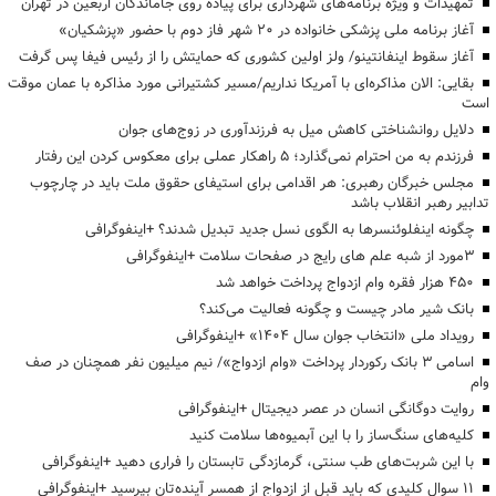
تمهیدات و ویژه برنامه‌های شهرداری برای پیاده روی جاماندگان اربعین در تهران
آغاز برنامه ملی پزشکی خانواده در ۲۰ شهر فاز دوم با حضور «پزشکیان»
آغاز سقوط اینفانتینو/ ولز اولین کشوری که حمایتش را از رئیس فیفا پس گرفت
بقایی: الان مذاکره‌ای با آمریکا نداریم/مسیر کشتیرانی مورد مذاکره با عمان موقت
است
دلایل روانشناختی کاهش میل به فرزندآوری در زوج‌های جوان
فرزندم به من احترام نمی‌گذارد؛ ۵ راهکار عملی برای معکوس کردن این رفتار
مجلس خبرگان رهبری: هر اقدامی برای استیفای حقوق ملت باید در چارچوب
تدابیر رهبر انقلاب باشد
چگونه اینفلوئنسرها به الگوی نسل جدید تبدیل شدند؟ +اینفوگرافی
3مورد از شبه علم های رایج در صفحات سلامت +اینفوگرافی
۴۵۰ هزار فقره وام ازدواج پرداخت خواهد شد
بانک شیر مادر چیست و چگونه فعالیت می‌کند؟
رویداد ملی «انتخاب جوان سال ۱۴۰۴» +اینفوگرافی
اسامی ۳ بانک رکوردار پرداخت «وام ازدواج»/ نیم میلیون نفر همچنان در صف
وام
روایت دوگانگی انسان در عصر دیجیتال +اینفوگرافی
کلیه‌های سنگ‌ساز را با این آبمیوه‌ها سلامت کنید
با این شربت‌های طب سنتی، گرمازدگی تابستان را فراری دهید +اینفوگرافی
۱۱ سوال کلیدی که باید قبل از ازدواج از همسر آینده‌تان بپرسید +اینفوگرافی