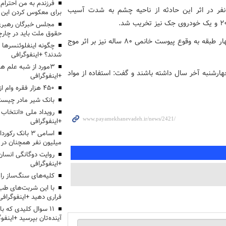
فر در اثر این حادثه از ناحیه چشم به شدت آسیب
برای معکوس کردن این ر
مجلس خبرگان رهبری:
حقوق ملت باید در چارچو
این مقام انتظامی بیان کرد: ‌در این حادثه که در ساختمانی چهار طبقه به وقوع پیوست خانمی ۸۰ ساله نیز بر اثر موج
چگونه اینفلوئنسرها 
شدند؟ +اینفوگرافی
3مورد از شبه علم 
ارشنبه آخر سال داشته باشند و گفت: استفاده از مواد
+اینفوگرافی
۴۵۰ هزار فقره وام ازدواج پرداخت خواهد شد
بانک شیر مادر چیست
+اینفوگرافی
اسامی ۳ بانک ر
میلیون نفر همچنان در
روایت دوگانگی انسان
+اینفوگرافی
کلیه‌های سنگ‌ساز را 
با این شربت‌های طب 
فراری دهید +اینفوگرافی
۱۱ سوال کلیدی که با
آینده‌تان بپرسید +اینفو