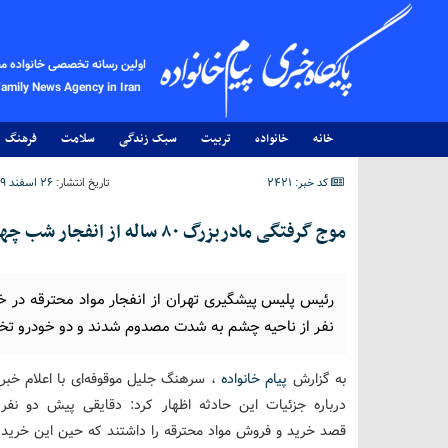
اولین رسانه تخصصی خانواده م
Family News Agency in Iran
خانه
خانواده
تربیت
سبک زندگی
سلامت
فرهنگ
کد خبر: 2421
تاریخ انتشار:
۲۶ اسفند ۱۳۹۹ - ۱۹:۲۶
موج گرفتگی مادربزرگ ۸۰ ساله از انفجار شب چهارشنبه‌سوری
رئیس پلیس پیشگیری تهران از انفجار مواد محترقه در خی
نفر از ناحیه چشم به شدت مصدوم شدند و دو خودرو تخ
به گزارش
پیام خانواده
، سرهنگ جلیل موقوفه‌ای با اعلام خبر 
درباره جزئیات این حادثه اظهار کرد: دقایقی پیش دو نفر
قصد خرید و فروش مواد محترقه را داشتند که حین این خرید 