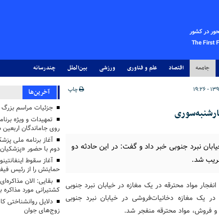
حور در کشور
The First 
جامعه
اقتصاد
علم و فناوری
ورزشی
بین‌الملل
چندرسانه
چاپ
آخرین‌ها
جزئیات مراسم بزرگ ج
تمهیدات و ویژه برنام
روی جاماندگان اربعین د
ابان نبرد جنوبی خبر داد و گفت: در این حادثه دو
دوم با حضور «پزشکیان
ریب شد.
آغاز سقوط اینفانتینو
حمایتش را از رئیس فی
بقایی: الان مذاکره‌ای
انفجار مواد محترقه در یک مغازه در خیابان نبرد جنوبی
کشتیرانی مورد مذاکره 
 در یک مغازه دخانیات‌فروشی در خیابان نبرد جنوبی
دلایل روانشناختی کا
و فروش، مواد محترقه منفجر شد.
زوج‌های جوان