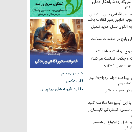
فرزندم به من احترام نمی‌گذارد؛ ۵ راهکار عملی
فتار
 هر اقدامی برای استیفای
ب تدابیر رهبر انقلاب باشد
به الگوی نسل جدید تبدیل
های رایج در صفحات سلامت
 و چگونه فعالیت می‌کند؟
رویداد ملی «انتخاب جوان سال ۱۴۰۴»
چاپ روی بوم
کوردار پرداخت «وام ازدواج»/ نیم
قاب عکس
 صف وام
دانلود افزونه های وردپرس
 در عصر دیجیتال
با این آبمیوه‌ها سلامت کنید
سنتی، گرمازدگی تابستان را
ید قبل از ازدواج از همسر
گرافی