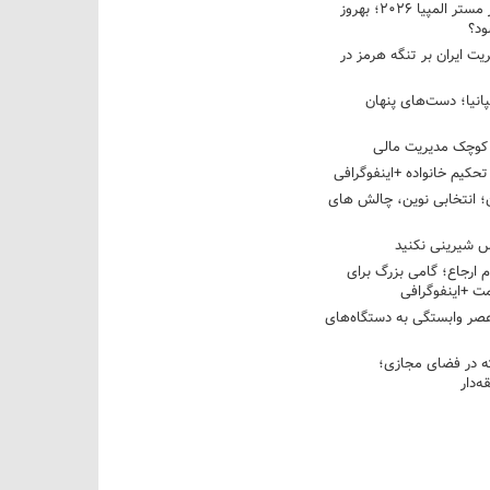
نبرد دو غول ایرانی در مستر المپیا ۲۰۲۶؛ بهروز
ود؟
یت ایران بر تنگه هرمز در
پانیا؛ دست‌های پنهان
کوچک مدیریت مالی
تحکیم خانواده +اینفوگرافی
؛ انتخابی نوین، چالش های
 شیرینی نکنید
م ارجاع؛ گامی بزرگ برای
ت +اینفوگرافی
عصر وابستگی به دستگاه‌های
 در فضای مجازی؛
‌دار