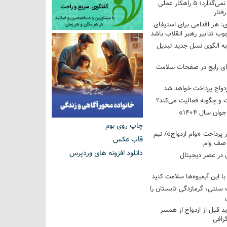
فرزندم به من احترام نمی‌گذارد؛ ۵ راهکار عملی
فتار
 هر اقدامی برای استیفای
ب تدابیر رهبر انقلاب باشد
به الگوی نسل جدید تبدیل
های رایج در صفحات سلامت
 و چگونه فعالیت می‌کند؟
رویداد ملی «انتخاب جوان سال ۱۴۰۴»
چاپ روی بوم
کوردار پرداخت «وام ازدواج»/ نیم
قاب عکس
 صف وام
دانلود افزونه های وردپرس
 در عصر دیجیتال
با این آبمیوه‌ها سلامت کنید
سنتی، گرمازدگی تابستان را
ید قبل از ازدواج از همسر
گرافی