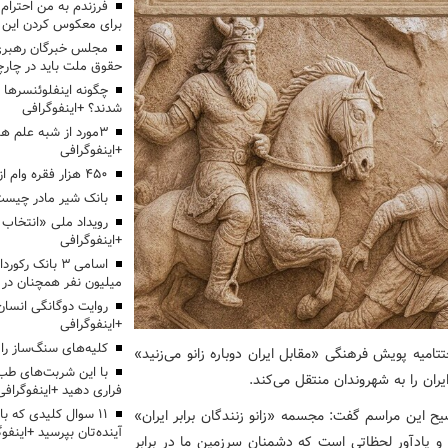
برای معکوس کردن این ر
مجلس خبرگان رهبری:
حقوق ملت باید در چارچو
چگونه اینفلوئنسرها 
شدند؟ +اینفوگرافی
3مورد از شبه علم 
+اینفوگرافی
۴۵۰ هزار فقره وام ازدواج پرداخت خواهد شد
بانک شیر مادر چیست
+اینفوگرافی
اسامی ۳ بانک ر
میلیون نفر همچنان در
روایت دوگانگی انسان
+اینفوگرافی
کلیه‌های سنگ‌ساز را 
تتامیه پویش فرهنگی «مقابل ایران دوباره زانو می‌زنید»
با این شربت‌های طب 
ران را به شهروندان منتقل می‌کند.
فراری دهید +اینفوگرافی
۱۱ سوال کلیدی که با
 این مراسم گفت: مجسمه «زانو زنندگان برابر ایران»
آینده‌تان بپرسید +اینفو
ت و یادآور لحظاتی است که دشمنان سرزمین ما در برابر