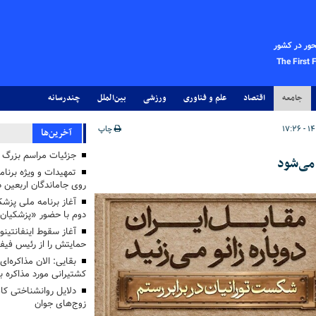
حور در کشور
The First 
جامعه
اقتصاد
علم و فناوری
ورزشی
بین‌الملل
چندرسانه
چاپ
آخرین‌ها
جزئیات مراسم بزرگ ج
می‌شود
تمهیدات و ویژه برنام
روی جاماندگان اربعین د
دوم با حضور «پزشکیان
آغاز سقوط اینفانتینو
حمایتش را از رئیس فی
بقایی: الان مذاکره‌ای
کشتیرانی مورد مذاکره 
دلایل روانشناختی کا
زوج‌های جوان