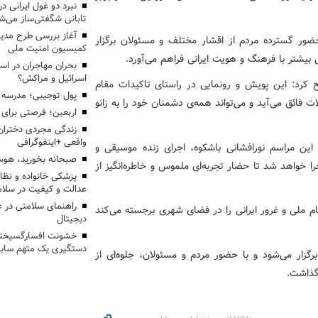
تابانی شگفتی‌ساز می‌ش
آغاز بررسی طرح مدیر
ضور گسترده مردم از اقشار مختلف و مسئولان برگزار
کمیسیون امنیت ملی
یشتر با فرهنگ و هویت ایرانی فراهم می‌آورد.
بحران مهاجران در اس
اسرائیل و مراکش؟
ح کرد: این پویش و رونمایی در راستای تاکیدات مقام
پول توجیبی؛ مدرسه 
فائق می‌آید و می‌تواند همه‌ی دشمنان خود را به زانو
اربعین؛ فرصتی برای 
زندگی مجردی دختران
واقعی +اینفوگرافی
این مراسم نورافشانی باشکوه، اجرای زنده موسیقی و
صبحانه بخورید، هوس
 خواهد شد تا حضار تجربه‌ای ملموس و خاطره‌انگیز از
پزشکی خانواده و نظا
عدالت و کیفیت در سلام
راهنمای سلامتی در 
یام ملی و غرور ایرانی را در فضای شهری برجسته می‌کند
دیجیتال
خشونت افسارگسیخته
دستگیری یک متهم سابقه
19 تا 21 در میدان انقلاب برگزار می‌شود و با حضور مردم و مسئولان، جلوه‌ای از
گذاشت.