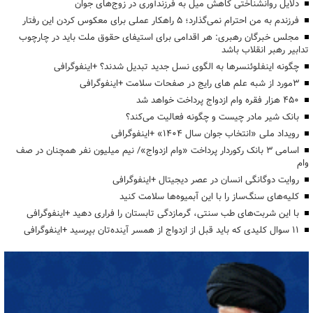
دلایل روانشناختی کاهش میل به فرزندآوری در زوج‌های جوان
فرزندم به من احترام نمی‌گذارد؛ ۵ راهکار عملی برای معکوس کردن این رفتار
مجلس خبرگان رهبری: هر اقدامی برای استیفای حقوق ملت باید در چارچوب
تدابیر رهبر انقلاب باشد
چگونه اینفلوئنسرها به الگوی نسل جدید تبدیل شدند؟ +اینفوگرافی
3مورد از شبه علم های رایج در صفحات سلامت +اینفوگرافی
۴۵۰ هزار فقره وام ازدواج پرداخت خواهد شد
بانک شیر مادر چیست و چگونه فعالیت می‌کند؟
رویداد ملی «انتخاب جوان سال ۱۴۰۴» +اینفوگرافی
اسامی ۳ بانک رکوردار پرداخت «وام ازدواج»/ نیم میلیون نفر همچنان در صف
وام
روایت دوگانگی انسان در عصر دیجیتال +اینفوگرافی
کلیه‌های سنگ‌ساز را با این آبمیوه‌ها سلامت کنید
با این شربت‌های طب سنتی، گرمازدگی تابستان را فراری دهید +اینفوگرافی
۱۱ سوال کلیدی که باید قبل از ازدواج از همسر آینده‌تان بپرسید +اینفوگرافی