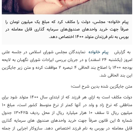
پیام خانواده- مجلس، دولت را مکلف کرد که مبلغ یک میلیون تومان را
صرفاً جهت خرید واحدهای صندوق‌های سرمایه گذاری قابل معامله در
بورس به نام فرزندان متولد ۱۴۰۰ اختصاص دهد.
به گزارش
پیام خانواده
نمایندگان مجلس شورای اسلامی در جلسه علنی
امروز (یکشنبه 24 اسفند) و در جریان بررسی ایرادات شورای نگهبان به لایحه
بودجه 1400 با اصلاح بند الحاقی 4 تبصره 2 موافقت کرده و متن زیر جایگزین
این بند الحاقی شد.
متن جایگزین شده بدین شرح است؛
دولت مکلف است به ازای هر فرزند که از ابتدای سال 1400 متولد شود برای
مناطقی که نرخ زاد و ولد در آنها کمتر از نرخ متوسط کشور است، مبلغ 10
میلیون ریال تا سقف 10 هزار میلیارد ریال از محل ردیف 130425 جدول
شماره 5 این قانون صرفاً جهت خرید واحدهای صندوق های سرمایه گذاری
قابل معامله در بورس به نام فرزند اختصاص دهد. سازوکار اجرایی از جمله