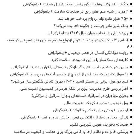
چگونه اینفلوئنسرها به الگوی نسل جدید تبدیل شدند؟ +اینفوگرافی
3مورد از شبه علم های رایج در صفحات سلامت +اینفوگرافی
۴۵۰ هزار فقره وام ازدواج پرداخت خواهد شد
بانک شیر مادر چیست و چگونه فعالیت می‌کند؟
رویداد ملی «انتخاب جوان سال ۱۴۰۴» +اینفوگرافی
اسامی ۳ بانک رکوردار پرداخت «وام ازدواج»/ نیم میلیون نفر همچنان در صف
وام
روایت دوگانگی انسان در عصر دیجیتال +اینفوگرافی
کلیه‌های سنگ‌ساز را با این آبمیوه‌ها سلامت کنید
با این شربت‌های طب سنتی، گرمازدگی تابستان را فراری دهید +اینفوگرافی
۱۱ سوال کلیدی که باید قبل از ازدواج از همسر آینده‌تان بپرسید +اینفوگرافی
نبرد دو غول ایرانی در مستر المپیا ۲۰۲۶؛ بهروز تابانی شگفتی‌ساز می‌شود؟
آغاز بررسی طرح مدیریت ایران بر تنگه هرمز در کمیسیون امنیت ملی
بحران مهاجران در اسپانیا؛ دست‌های پنهان اسرائیل و مراکش؟
پول توجیبی؛ مدرسه کوچک مدیریت مالی
اربعین؛ فرصتی برای تحکیم خانواده +اینفوگرافی
زندگی مجردی دختران؛ انتخابی نوین، چالش های واقعی +اینفوگرافی
صبحانه بخورید، هوس شیرینی نکنید
پزشکی خانواده و نظام ارجاع؛ گامی بزرگ برای عدالت و کیفیت در سلامت