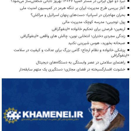
نبرد دو غول ایرانی در مستر المپیا ۲۰۲۶؛ بهروز تابانی شگفتی‌ساز می‌شود؟
آغاز بررسی طرح مدیریت ایران بر تنگه هرمز در کمیسیون امنیت ملی
بحران مهاجران در اسپانیا؛ دست‌های پنهان اسرائیل و مراکش؟
پول توجیبی؛ مدرسه کوچک مدیریت مالی
اربعین؛ فرصتی برای تحکیم خانواده +اینفوگرافی
زندگی مجردی دختران؛ انتخابی نوین، چالش های واقعی +اینفوگرافی
صبحانه بخورید، هوس شیرینی نکنید
پزشکی خانواده و نظام ارجاع؛ گامی بزرگ برای عدالت و کیفیت در سلامت
+اینفوگرافی
راهنمای سلامتی در عصر وابستگی به دستگاه‌های دیجیتال
خشونت افسارگسیخته در فضای مجازی؛ دستگیری یک متهم سابقه‌دار