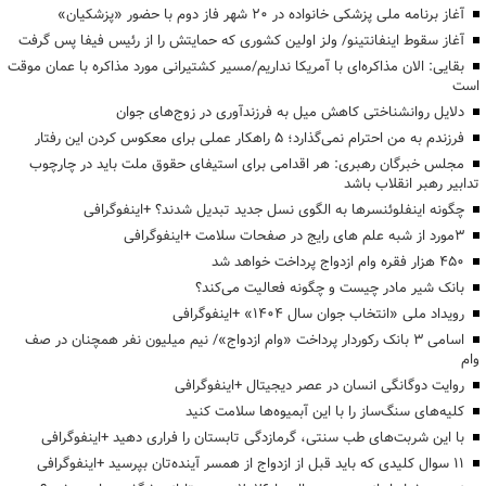
آغاز برنامه ملی پزشکی خانواده در ۲۰ شهر فاز دوم با حضور «پزشکیان»
آغاز سقوط اینفانتینو/ ولز اولین کشوری که حمایتش را از رئیس فیفا پس گرفت
بقایی: الان مذاکره‌ای با آمریکا نداریم/مسیر کشتیرانی مورد مذاکره با عمان موقت
است
دلایل روانشناختی کاهش میل به فرزندآوری در زوج‌های جوان
فرزندم به من احترام نمی‌گذارد؛ ۵ راهکار عملی برای معکوس کردن این رفتار
مجلس خبرگان رهبری: هر اقدامی برای استیفای حقوق ملت باید در چارچوب
تدابیر رهبر انقلاب باشد
چگونه اینفلوئنسرها به الگوی نسل جدید تبدیل شدند؟ +اینفوگرافی
3مورد از شبه علم های رایج در صفحات سلامت +اینفوگرافی
۴۵۰ هزار فقره وام ازدواج پرداخت خواهد شد
بانک شیر مادر چیست و چگونه فعالیت می‌کند؟
رویداد ملی «انتخاب جوان سال ۱۴۰۴» +اینفوگرافی
اسامی ۳ بانک رکوردار پرداخت «وام ازدواج»/ نیم میلیون نفر همچنان در صف
وام
روایت دوگانگی انسان در عصر دیجیتال +اینفوگرافی
کلیه‌های سنگ‌ساز را با این آبمیوه‌ها سلامت کنید
با این شربت‌های طب سنتی، گرمازدگی تابستان را فراری دهید +اینفوگرافی
۱۱ سوال کلیدی که باید قبل از ازدواج از همسر آینده‌تان بپرسید +اینفوگرافی