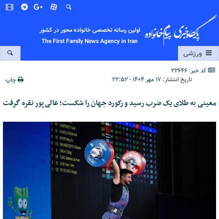
اولین رسانه تخصصی خانواده محور در کشور
The First Family News Agency in Iran
ورزشی
کد خبر: 22646
تاریخ انتشار:
۱۷ مهر ۱۴۰۴ - ۲۲:۵۲
چاپ
معینی به طلای یک ضرب رسید و رکورد جهان را شکست؛ عالی‌پور نقره گرفت