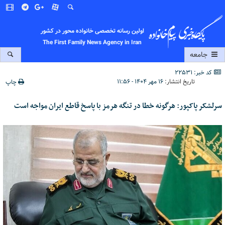
اولین رسانه تخصصی خانواده محور در کشور
The First Family News Agency in Iran
جامعه
کد خبر: 22531
تاریخ انتشار:
۱۶ مهر ۱۴۰۴ - ۱۱:۵۶
چاپ
سرلشکر پاکپور: هرگونه خطا در تنگه هرمز با پاسخ قاطع ایران مواجه است