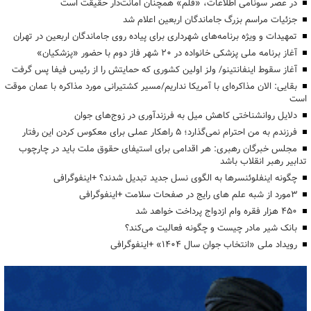
در عصر سونامی اطلاعات، «قلم» همچنان امانت‌دار حقیقت است
جزئیات مراسم بزرگ جاماندگان اربعین اعلام شد
تمهیدات و ویژه برنامه‌های شهرداری برای پیاده روی جاماندگان اربعین در تهران
آغاز برنامه ملی پزشکی خانواده در ۲۰ شهر فاز دوم با حضور «پزشکیان»
آغاز سقوط اینفانتینو/ ولز اولین کشوری که حمایتش را از رئیس فیفا پس گرفت
بقایی: الان مذاکره‌ای با آمریکا نداریم/مسیر کشتیرانی مورد مذاکره با عمان موقت
است
دلایل روانشناختی کاهش میل به فرزندآوری در زوج‌های جوان
فرزندم به من احترام نمی‌گذارد؛ ۵ راهکار عملی برای معکوس کردن این رفتار
مجلس خبرگان رهبری: هر اقدامی برای استیفای حقوق ملت باید در چارچوب
تدابیر رهبر انقلاب باشد
چگونه اینفلوئنسرها به الگوی نسل جدید تبدیل شدند؟ +اینفوگرافی
3مورد از شبه علم های رایج در صفحات سلامت +اینفوگرافی
۴۵۰ هزار فقره وام ازدواج پرداخت خواهد شد
بانک شیر مادر چیست و چگونه فعالیت می‌کند؟
رویداد ملی «انتخاب جوان سال ۱۴۰۴» +اینفوگرافی