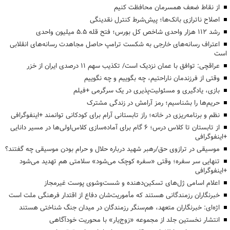
از نقاط ضعف همسرمان محافظت کنیم
اصلاح ناترازی بانک‌ها؛ پیش‌شرط کنترل نقدینگی
رشد ۱۱۲ هزار واحدی شاخص کل بورس؛ فتح قله ۵.۵ میلیون واحدی
اعتراف رسانه‌های خارجی به شکست ترامپ حاصل مجاهدت رسانه‌های انقلابی
است
عراقچی: توافق با عمان نزدیک است/ تکذیب سهم ۱۱ درصدی ایران از خزر
وقتی از فرزندمان ناراحتیم، چه بگوییم و چه نگوییم
بازی، یادگیری و مسئولیت‌پذیری در یک سرگرمی +فیلم
حریم‌ها را بشناسیم؛ رمز آرامش در زندگی مشترک
نظم و برنامه‌ریزی در خانه؛ راز تابستانی آرام برای کودکانی توانمند +اینفوگرافی
از تابستان تا کلاس درس؛ ۶ گام برای آماده‌سازی کلاس‌اولی‌ها در مسیر دانایی
+اینفوگرافی
موسیقی در ترازوی حق/رهبر شهید درباره حلال و حرام بودن موسیقی چه گفتند؟
تنهایی سر سفره؛ وقتی «سفره کوچک می‌شود» سلامتی هم تهدید می‌شود
+اینفوگرافی
اعلام اسامی ژل‌های تسکین‌دهنده و شست‌وشوی پوست غیرمجاز
خبرنگاران رزمندگانی هستند که مأموریت‌شان دفاع از اقتدار فرهنگی ملت است
اژه‌ای: خبرنگاران متعهد، هم‌سنگر رزمندگان در میدان جنگ شناختی هستند
انتشار نخستین جلد از مجموعه «زوج‌یار» با محوریت خودآگاهی