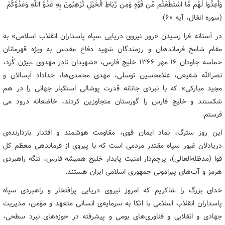
وَأَعِدُّوا لَهُم مَّا اسْتَطَعْتُم مِّن قُوَّهٍ وَمِن رِّبَاطِ الْخَیْلِ تُرْهِبُونَ بِهِ عَدُوَّ اللَّهِ وَعَدُوَّکُمْ
(سوره انفال، آیه ۶۰)
در آستانه فرا رسیدن «روز نیروی دریایی سپاه پاسداران انقلاب اسلامی» به
مقام شامخ فرماندهان و رزمندگان شهید دفاع مقدس به ویژه قهرمانان
حماسه جاودان ۱۶ مهر ۱۳۶۶ خلیج فارس، «شهیدان نادر مهدوی ،بیژن گُرد،
نصرالله شفیعی، غلامحسین توسلی، مهدی محمدی‌ها، خداداد آبسالان و
مجید مبارکی» که با نبردی جانانه قدرت پوشالی استکبار جهانی را در هم
شکستند و خلیج فارس را گورستان متجاوزین کردند، خاضعانه درود می
فرستم.
این روز سترگ، نماد ایمان قوی، مقاومت هوشمند و اقتدار بازدارنده‌ی
دریادلان غیور سپاه مقتدر مردمی است که با پیروی از فرماندهی معظم کل
قوا (مدظله‌العالی)، پرچم‌دار امنیت پایدار خلیج همیشه فارس، تنگه‌ راهبردی
هرمز و آب‌های پیرامونی جمهوری اسلامی ایران هستند.
خدای بزرگ را شاکریم که امروز نیروی دریایی پرافتخار و راهبردی سپاه
پاسداران انقلاب اسلامی با اتکا به سرمایه‌ی انسانی متعهد و مؤمن، مدیریت
جهادی و انقلابی و فناوری‌های بومی و پیشرفته در حوزه‌های نبرد سطحی،