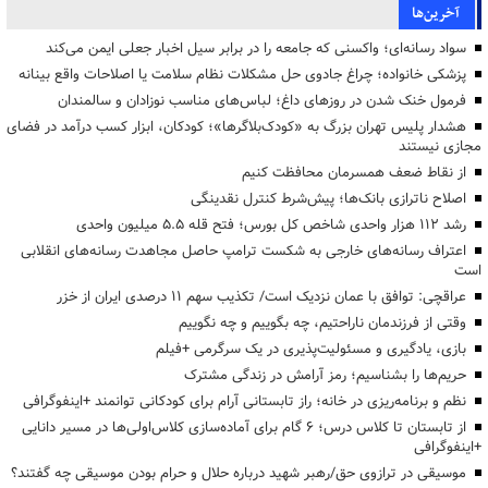
آخرین‌ها
سواد رسانه‌ای؛ واکسنی که جامعه را در برابر سیل اخبار جعلی ایمن می‌کند
پزشکی خانواده؛ چراغ جادوی حل مشکلات نظام سلامت یا اصلاحات واقع بینانه
فرمول خنک شدن در روزهای داغ؛ لباس‌های مناسب نوزادان و سالمندان
هشدار پلیس تهران بزرگ به «کودک‌بلاگرها»؛ کودکان، ابزار کسب درآمد در فضای
مجازی نیستند
از نقاط ضعف همسرمان محافظت کنیم
اصلاح ناترازی بانک‌ها؛ پیش‌شرط کنترل نقدینگی
رشد ۱۱۲ هزار واحدی شاخص کل بورس؛ فتح قله ۵.۵ میلیون واحدی
اعتراف رسانه‌های خارجی به شکست ترامپ حاصل مجاهدت رسانه‌های انقلابی
است
عراقچی: توافق با عمان نزدیک است/ تکذیب سهم ۱۱ درصدی ایران از خزر
وقتی از فرزندمان ناراحتیم، چه بگوییم و چه نگوییم
بازی، یادگیری و مسئولیت‌پذیری در یک سرگرمی +فیلم
حریم‌ها را بشناسیم؛ رمز آرامش در زندگی مشترک
نظم و برنامه‌ریزی در خانه؛ راز تابستانی آرام برای کودکانی توانمند +اینفوگرافی
از تابستان تا کلاس درس؛ ۶ گام برای آماده‌سازی کلاس‌اولی‌ها در مسیر دانایی
+اینفوگرافی
موسیقی در ترازوی حق/رهبر شهید درباره حلال و حرام بودن موسیقی چه گفتند؟