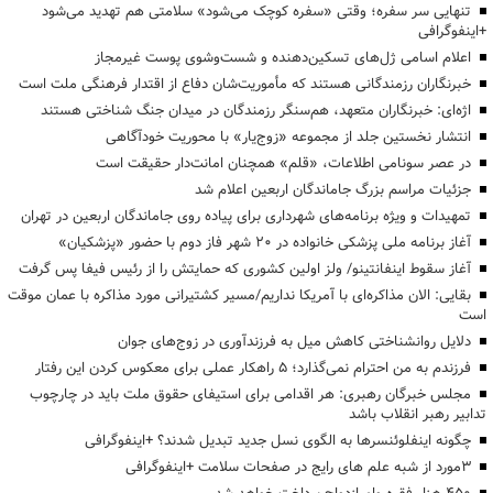
تنهایی سر سفره؛ وقتی «سفره کوچک می‌شود» سلامتی هم تهدید می‌شود
+اینفوگرافی
اعلام اسامی ژل‌های تسکین‌دهنده و شست‌وشوی پوست غیرمجاز
خبرنگاران رزمندگانی هستند که مأموریت‌شان دفاع از اقتدار فرهنگی ملت است
اژه‌ای: خبرنگاران متعهد، هم‌سنگر رزمندگان در میدان جنگ شناختی هستند
انتشار نخستین جلد از مجموعه «زوج‌یار» با محوریت خودآگاهی
در عصر سونامی اطلاعات، «قلم» همچنان امانت‌دار حقیقت است
جزئیات مراسم بزرگ جاماندگان اربعین اعلام شد
تمهیدات و ویژه برنامه‌های شهرداری برای پیاده روی جاماندگان اربعین در تهران
آغاز برنامه ملی پزشکی خانواده در ۲۰ شهر فاز دوم با حضور «پزشکیان»
آغاز سقوط اینفانتینو/ ولز اولین کشوری که حمایتش را از رئیس فیفا پس گرفت
بقایی: الان مذاکره‌ای با آمریکا نداریم/مسیر کشتیرانی مورد مذاکره با عمان موقت
است
دلایل روانشناختی کاهش میل به فرزندآوری در زوج‌های جوان
فرزندم به من احترام نمی‌گذارد؛ ۵ راهکار عملی برای معکوس کردن این رفتار
مجلس خبرگان رهبری: هر اقدامی برای استیفای حقوق ملت باید در چارچوب
تدابیر رهبر انقلاب باشد
چگونه اینفلوئنسرها به الگوی نسل جدید تبدیل شدند؟ +اینفوگرافی
3مورد از شبه علم های رایج در صفحات سلامت +اینفوگرافی