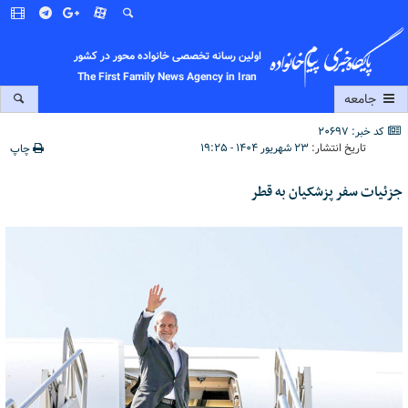
اولین رسانه تخصصی خانواده محور در کشور
The First Family News Agency in Iran
جامعه
کد خبر: 20697
تاریخ انتشار:
۲۳ شهریور ۱۴۰۴ - ۱۹:۲۵
چاپ
جزئیات سفر پزشکیان به قطر