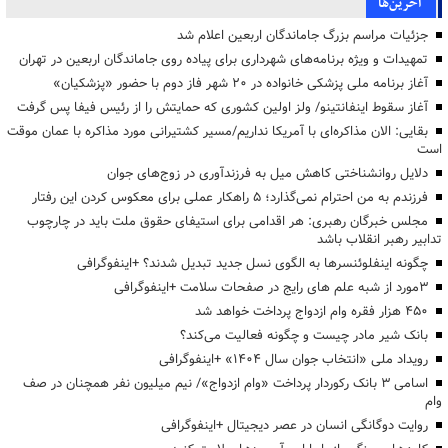
آخرین‌ها
جزئیات مراسم بزرگ جاماندگان اربعین اعلام شد
تمهیدات و ویژه برنامه‌های شهرداری برای پیاده روی جاماندگان اربعین در تهران
آغاز برنامه ملی پزشکی خانواده در ۲۰ شهر فاز دوم با حضور «پزشکیان»
آغاز سقوط اینفانتینو/ ولز اولین کشوری که حمایتش را از رئیس فیفا پس گرفت
بقایی: الان مذاکره‌ای با آمریکا نداریم/مسیر کشتیرانی مورد مذاکره با عمان موقت
است
دلایل روانشناختی کاهش میل به فرزندآوری در زوج‌های جوان
فرزندم به من احترام نمی‌گذارد؛ ۵ راهکار عملی برای معکوس کردن این رفتار
مجلس خبرگان رهبری: هر اقدامی برای استیفای حقوق ملت باید در چارچوب
تدابیر رهبر انقلاب باشد
چگونه اینفلوئنسرها به الگوی نسل جدید تبدیل شدند؟ +اینفوگرافی
3مورد از شبه علم های رایج در صفحات سلامت +اینفوگرافی
۴۵۰ هزار فقره وام ازدواج پرداخت خواهد شد
بانک شیر مادر چیست و چگونه فعالیت می‌کند؟
رویداد ملی «انتخاب جوان سال ۱۴۰۴» +اینفوگرافی
اسامی ۳ بانک رکوردار پرداخت «وام ازدواج»/ نیم میلیون نفر همچنان در صف
وام
روایت دوگانگی انسان در عصر دیجیتال +اینفوگرافی