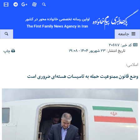
اولین رسانه تخصصی خانواده محور در کشور
The First Family News Agency in Iran
جامعه
کد خبر: 20687
تاریخ انتشار:
۲۳ شهریور ۱۴۰۴ - ۱۹:۰۸
چاپ
اسلامی:
وضع قانون ممنوعیت حمله به تاسیسات هسته‌ای ضروری است