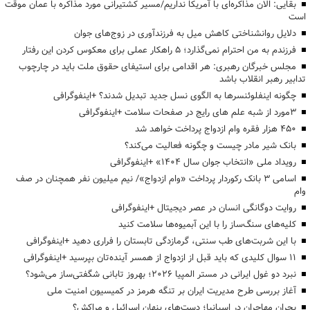
بقایی: الان مذاکره‌ای با آمریکا نداریم/مسیر کشتیرانی مورد مذاکره با عمان موقت
است
دلایل روانشناختی کاهش میل به فرزندآوری در زوج‌های جوان
فرزندم به من احترام نمی‌گذارد؛ ۵ راهکار عملی برای معکوس کردن این رفتار
مجلس خبرگان رهبری: هر اقدامی برای استیفای حقوق ملت باید در چارچوب
تدابیر رهبر انقلاب باشد
چگونه اینفلوئنسرها به الگوی نسل جدید تبدیل شدند؟ +اینفوگرافی
3مورد از شبه علم های رایج در صفحات سلامت +اینفوگرافی
۴۵۰ هزار فقره وام ازدواج پرداخت خواهد شد
بانک شیر مادر چیست و چگونه فعالیت می‌کند؟
رویداد ملی «انتخاب جوان سال ۱۴۰۴» +اینفوگرافی
اسامی ۳ بانک رکوردار پرداخت «وام ازدواج»/ نیم میلیون نفر همچنان در صف
وام
روایت دوگانگی انسان در عصر دیجیتال +اینفوگرافی
کلیه‌های سنگ‌ساز را با این آبمیوه‌ها سلامت کنید
با این شربت‌های طب سنتی، گرمازدگی تابستان را فراری دهید +اینفوگرافی
۱۱ سوال کلیدی که باید قبل از ازدواج از همسر آینده‌تان بپرسید +اینفوگرافی
نبرد دو غول ایرانی در مستر المپیا ۲۰۲۶؛ بهروز تابانی شگفتی‌ساز می‌شود؟
آغاز بررسی طرح مدیریت ایران بر تنگه هرمز در کمیسیون امنیت ملی
بحران مهاجران در اسپانیا؛ دست‌های پنهان اسرائیل و مراکش؟