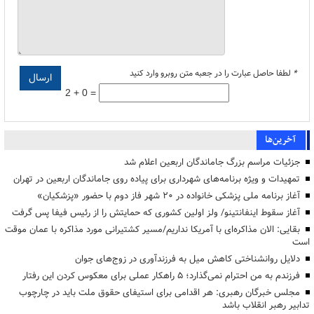
*
لطفا حاصل عبارت را در جعبه متن روبرو وارد کنید
2 + 0 =
آخرین‌ها
جزئیات مراسم بزرگ جاماندگان اربعین اعلام شد
تمهیدات و ویژه برنامه‌های شهرداری برای پیاده روی جاماندگان اربعین در تهران
آغاز برنامه ملی پزشکی خانواده در ۲۰ شهر فاز دوم با حضور «پزشکیان»
آغاز سقوط اینفانتینو/ ولز اولین کشوری که حمایتش را از رئیس فیفا پس گرفت
بقایی: الان مذاکره‌ای با آمریکا نداریم/مسیر کشتیرانی مورد مذاکره با عمان موقت
است
دلایل روانشناختی کاهش میل به فرزندآوری در زوج‌های جوان
فرزندم به من احترام نمی‌گذارد؛ ۵ راهکار عملی برای معکوس کردن این رفتار
مجلس خبرگان رهبری: هر اقدامی برای استیفای حقوق ملت باید در چارچوب
تدابیر رهبر انقلاب باشد