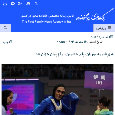
اولین رسانه تخصصی خانواده محور در کشور
The First Family News Agency in Iran
ورزشی
کد خبر: 20122
تاریخ انتشار:
۱۶ شهریور ۱۴۰۴ - ۰۰:۵۵
چاپ
شهربانو منصوریان برای ششمین بار قهرمان جهان شد