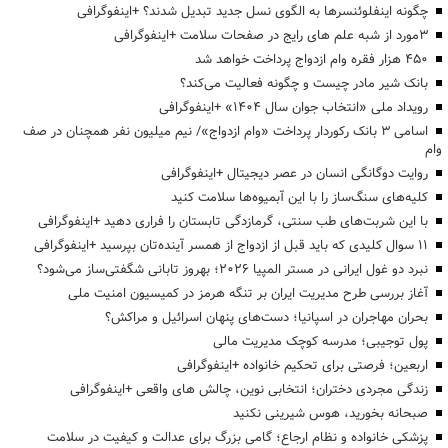
چگونه اینفلوئنسرها به الگوی نسل جدید تبدیل شدند؟ +اینفوگرافی
3مورد از شبه علم های رایج در صفحات سلامت +اینفوگرافی
۴۵۰ هزار فقره وام ازدواج پرداخت خواهد شد
بانک شیر مادر چیست و چگونه فعالیت می‌کند؟
رویداد ملی «انتخاب جوان سال ۱۴۰۴» +اینفوگرافی
اسامی ۳ بانک رکوردار پرداخت «وام ازدواج»/ نیم میلیون نفر همچنان در صف
وام
روایت دوگانگی انسان در عصر دیجیتال +اینفوگرافی
کلیه‌های سنگ‌ساز را با این آبمیوه‌ها سلامت کنید
با این شربت‌های طب سنتی، گرمازدگی تابستان را فراری دهید +اینفوگرافی
۱۱ سوال کلیدی که باید قبل از ازدواج از همسر آینده‌تان بپرسید +اینفوگرافی
نبرد دو غول ایرانی در مستر المپیا ۲۰۲۶؛ بهروز تابانی شگفتی‌ساز می‌شود؟
آغاز بررسی طرح مدیریت ایران بر تنگه هرمز در کمیسیون امنیت ملی
بحران مهاجران در اسپانیا؛ دست‌های پنهان اسرائیل و مراکش؟
پول توجیبی؛ مدرسه کوچک مدیریت مالی
اربعین؛ فرصتی برای تحکیم خانواده +اینفوگرافی
زندگی مجردی دختران؛ انتخابی نوین، چالش های واقعی +اینفوگرافی
صبحانه بخورید، هوس شیرینی نکنید
پزشکی خانواده و نظام ارجاع؛ گامی بزرگ برای عدالت و کیفیت در سلامت