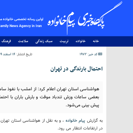
اولین رسانه تخصصی خانواده م
Family News Agency in Iran
خانه
خانواده
تربیت
سبک زندگی
سلامت
فرهنگ
کد خبر: 1972
تاریخ انتشار:
۱۴ اسفند ۱۳۹۹ - ۱۷:۵۰
احتمال بارندگی در تهران
هواشناسی استان تهران اعلام کرد: از امشب با نفوذ سام
بعضی ساعات وزش تندباد موقت و بارش باران با احتمال
پیش بینی می‌شود.
به گزارش
پیام خانواده
، و به نقل از هواشناسی استان تهران
در ارتفاعات انتظار می رود.