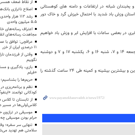
از نقاط ضعف همسرم
یخبندان شبانه در ارتفاعات و دامنه های کوهستانی
اصلاح ناترازی بانک‌
 استان وزش باد شدید با احتمال خیزش گرد و خاک دور
رشد ۱۱۲ هزار 
۵.۵ میلیون واحدی
اعتراف رسانه‌های 
بری در بعضی ساعات با افزایش ابر و وزش باد خواهیم
مجاهدت رسانه‌های انق
عراقچی: توافق با ع
۱۱ درصدی ایران از خزر
بیشینه و کمینه هوای پایتخت در روزهای پنجشنبه ۱۸ و ۹، جمعه ۱۴ و ۷، شنبه ۱۶ و ۶، یکشنبه ۱۷ و ۷ و دوشنبه
وقتی از فرزندمان نار
نگوییم
بازی، یادگیری و مسئ
ورامین با ۱۹ درجه و فیروزکوه با منفی ۵ درجه سانتیگراد کمترین و بیشترین بیشینه و کمینه طی ۲۴ ساعت گذشته را
+فیلم
حریم‌ها را بشناسیم؛
نظم و برنامه‌ریزی در 
کودکانی توانمند +اینفوگ
کلاس‌اولی‌ها در مسیر دا
موسیقی در ترازوی حق
حرام بودن موسیقی چه 
تنهایی سر سفره؛ و
سلامتی هم تهدید می‌شو