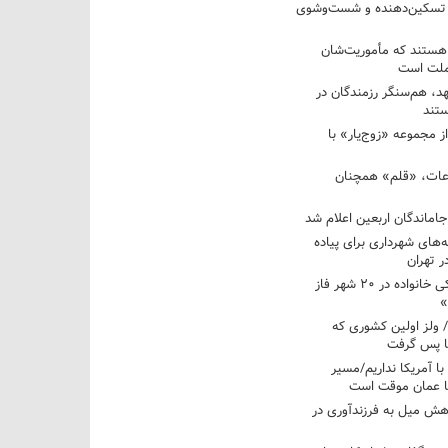
 تسکین‌دهنده و شست‌وشوی
 هستند که مأموریت‌شان
 ملت است
عهد، هم‌سنگر رزمندگان در
تند
ز مجموعه «زوج‌یار» با
عات، «قلم» همچنان
اماندگان اربعین اعلام شد
ه‌های شهرداری برای پیاده
ر تهران
آغاز برنامه ملی پزشکی خانواده در ۲۰ شهر فاز
»
/ ولز اولین کشوری که
فا پس گرفت
 با آمریکا نداریم/مسیر
با عمان موقت است
هش میل به فرزندآوری در