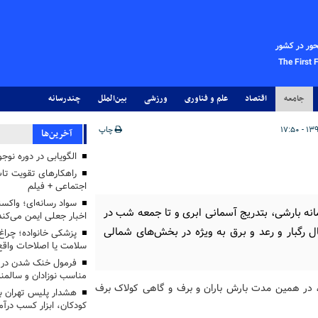
حور در کشور
The First 
جامعه
اقتصاد
علم و فناوری
ورزشی
بین‌الملل
چندرسانه
چاپ
آخرین‌ها
الگویابی در دوره نوجو
راهکارهای تقویت تاب
اجتماعی + فیلم
سواد رسانه‌ای؛ واکسن
انه بارشی، بتدریج آسمانی ابری و تا جمعه شب در
اخبار جعلی ایمن می‌کند
 رگبار و رعد و برق به ویژه در بخش‌های شمالی
پزشکی خانواده؛ چرا
سلامت یا اصلاحات واقع 
فرمول خنک شدن در ر
مناسب نوزادان و سالمن
، در همین مدت بارش باران و برف و گاهی کولاک برف
هشدار پلیس تهران بز
کودکان، ابزار کسب درآ