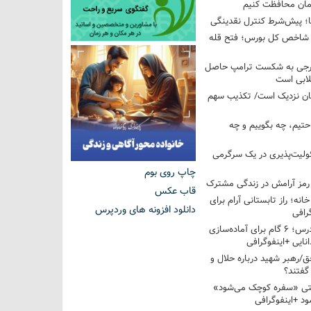
ان محافظت کنیم
ها؛ پیش‌شرط کنترل نقدینگی
واحدی شاخص کل بورس؛ فتح قله
خارجی به شکست ترامپ حاصل
لابی است
مان نزدیک است/ تکذیب سهم
احتیم، چه بگوییم و چه
ولیت‌پذیری در یک سرگرمی
چاپ روی بوم
 رمز آرامش در زندگی مشترک
قاب عکس
خانه؛ راز تابستانی آرام برای
دانلود افزونه های وردپرس
رافی
از تابستان تا کلاس درس؛ ۶ گام برای آماده‌سازی
نایی +اینفوگرافی
/رهبر شهید درباره حلال و
گفتند؟
قتی «سفره کوچک می‌شود»
د +اینفوگرافی