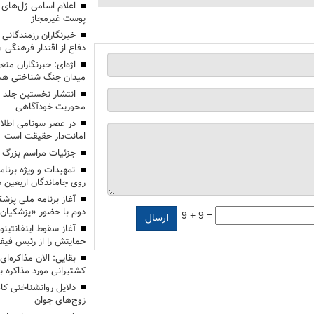
اعلام اسامی ژل‌های
پوست غیرمجاز
خبرنگاران رزمندگانی
دفاع از اقتدار فرهنگی
اژه‌ای: خبرنگاران مت
میدان جنگ شناختی هس
انتشار نخستین جلد ا
محوریت خودآگاهی
در عصر سونامی اطلا
امانت‌دار حقیقت است
جزئیات مراسم بزرگ ج
تمهیدات و ویژه برنام
روی جاماندگان اربعین د
دوم با حضور «پزشکیان
9 + 9 =
آغاز سقوط اینفانتینو
حمایتش را از رئیس فی
بقایی: الان مذاکره‌ای
کشتیرانی مورد مذاکره 
دلایل روانشناختی کا
زوج‌های جوان