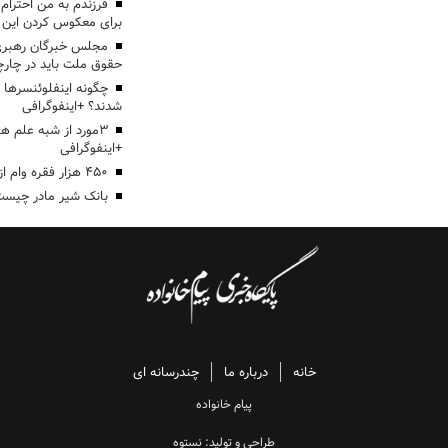
برای معکوس کردن این ر
مجلس خبرگان رهبری:
حقوق ملت باید در چارچو
چگونه اینفلوئنسرها 
شدند؟ +اینفوگرافی
3مورد از شبه علم 
+اینفوگرافی
۴۵۰ هزار فقره وام ازدواج پرداخت خواهد شد
بانک شیر مادر چیست
خانه
درباره ما
چندرسانه ای
پیام خانواده
طراحی و تولید: نستوه